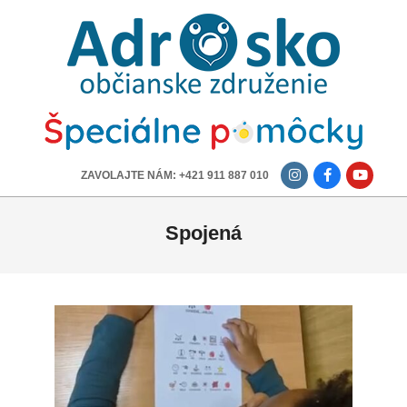
ADROSKO
-
OBČIANSKE
ZDRUŽENIE
-------------
ZAVOLAJTE NÁM: +421 911 887 010
Spojená