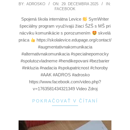
BY:
ADROSKO
ON:
29. DECEMBRA 2025
IN:
FACEBOOK
Spojená škola internátna Levice
SymWriter
špeciálny program využívajú žiaci ŠZŠ s MŠ pri
nácviku komunikácie s porozumením
skvelá
práca
https://skolalevice.edupage.org/contact/
#augmentativnakomunikacia
#alternativnakomunikacia #specialnepomocky
#spolutozvladneme #hendikepovani #bezbarier
#inkluzia #nadacia #spolupatricnost #choroby
#AAK #ADROS #adrosko
https://www.facebook.com/video.php?
v=1763581434321349 Video Zdroj
POKRAČOVAŤ V ČÍTANÍ