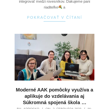
integrovať medzi rovesníkov. Ďakujeme pani
riaditeľke
a
POKRAČOVAŤ V ČÍTANÍ
Moderné AAK pomôcky využíva a
aplikuje do vzdelávania aj
Súkromná spojená škola …