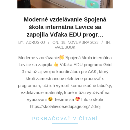
Moderné vzdelávanie Spojená
škola internátna Levice sa
zapojila Vďaka EDU progr…
BY:
ADROSKO
ON:
19. NOVEMBRA 2023
IN:
FACEBOOK
Moderné vzdelávanie
Spojená škola internátna
Levice sa zapojila
Vďaka EDU programu Grid
3 má už aj svojho koordinátora pre AAK, ktorý
školí zamestnancov efektívne pracovať s
programom, učí ich vyrobiť komunikačné tabuľky,
vzdelávacie materiály, ktoré môžu využívať na
vyučovaní
Tešíme sa
Info o škole
https://skolalevice.edupage.org/ Zdroj
POKRAČOVAŤ V ČÍTANÍ