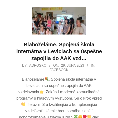
Blahoželáme. Spojená škola
internátna v Leviciach sa úspešne
zapojila do AAK vzd…
BY:
ADROSKO
ON:
29. JÚNA 2023
IN:
FACEBOOK
Blahoželáme
. Spojená škola internátna v
Leviciach sa úspešne zapojila do AAK
vzdelávania
. Zakúpili moderné komunikačné
programy s hlasovým výstupom. Sú o krok vpred
. Teraz môžu kvalitnejšie a komplexnejšie
vzdelávať. Učenie hrou pomáha zlepšiť
poporozumenie u žiakov s NKS
Viac