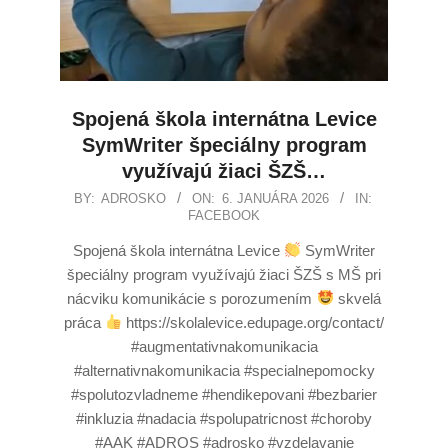
Spojená škola internátna Levice
SymWriter špeciálny program
využívajú žiaci ŠZŠ…
BY:
ADROSKO
ON:
6. JANUÁRA 2026
IN:
FACEBOOK
Spojená škola internátna Levice
SymWriter
špeciálny program využívajú žiaci ŠZŠ s MŠ pri
nácviku komunikácie s porozumením
skvelá
práca
https://skolalevice.edupage.org/contact/
#augmentativnakomunikacia
#alternativnakomunikacia #specialnepomocky
#spolutozvladneme #hendikepovani #bezbarier
#inkluzia #nadacia #spolupatricnost #choroby
#AAK #ADROS #adrosko #vzdelavanie