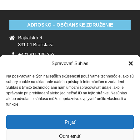
ADROSKO – OBČIANSKE ZDRUŽENIE
Bajkalská 9
831 04 Bratislava
+421 911 135 252
Spravovať Súhlas
oz@adrosko.sk
Na poskytovanie tých najlepších skúseností používame technológie, ako sú
ADROSKO
súbory cookie na ukladanie a/alebo prístup k informáciám o zariadení.
Súhlas s týmito technológiami nám umožní spracovávať údaje, ako je
Stanovy OZ
Ochrana osobných údajov
Zásady
správanie pri prehliadaní alebo jedinečné ID na tejto stránke. Nesúhlas
alebo odvolanie súhlasu môže nepriaznivo ovplyvniť určité vlastnosti a
používania súborov cookie (EÚ)
Vyhlásenie o ochrane
funkcie.
osobných údajov (EU)
SLEDUJTE NÁS
Prijať
Odmietnúť