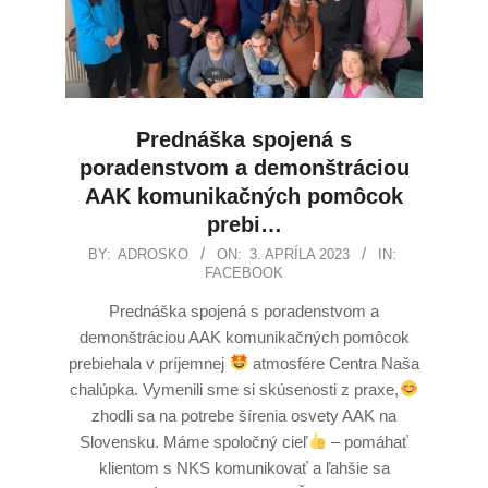
Prednáška spojená s
poradenstvom a demonštráciou
AAK komunikačných pomôcok
prebi…
BY:
ADROSKO
ON:
3. APRÍLA 2023
IN:
FACEBOOK
Prednáška spojená s poradenstvom a
demonštráciou AAK komunikačných pomôcok
prebiehala v príjemnej
atmosfére Centra Naša
chalúpka. Vymenili sme si skúsenosti z praxe,
zhodli sa na potrebe šírenia osvety AAK na
Slovensku. Máme spoločný cieľ
– pomáhať
klientom s NKS komunikovať a ľahšie sa