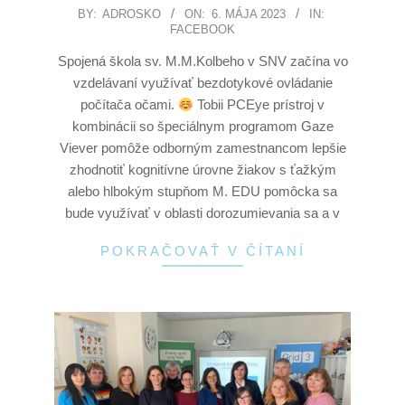
BY:
ADROSKO
ON:
6. MÁJA 2023
IN:
FACEBOOK
Spojená škola sv. M.M.Kolbeho v SNV začína vo
vzdelávaní využívať bezdotykové ovládanie
počítača očami.
Tobii PCEye prístroj v
kombinácii so špeciálnym programom Gaze
Viever pomôže odborným zamestnancom lepšie
zhodnotiť kognitívne úrovne žiakov s ťažkým
alebo hlbokým stupňom M. EDU pomôcka sa
bude využívať v oblasti dorozumievania sa a v
POKRAČOVAŤ V ČÍTANÍ