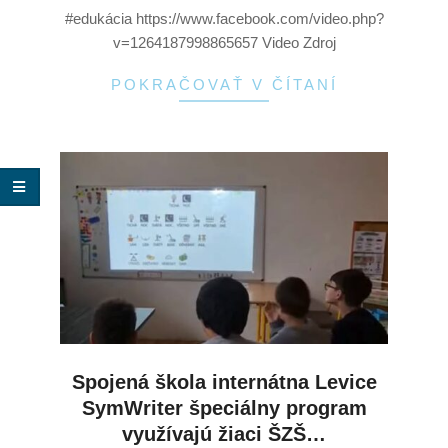
#edukácia https://www.facebook.com/video.php?
v=1264187998865657 Video Zdroj
POKRAČOVAŤ V ČÍTANÍ
Spojená škola internátna Levice
SymWriter špeciálny program
využívajú žiaci ŠZŠ…