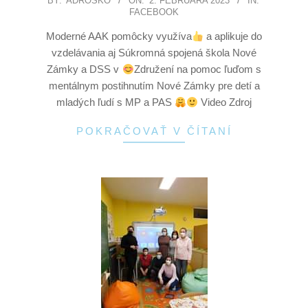
BY:
ADROSKO
ON:
2. FEBRUÁRA 2023
IN:
FACEBOOK
Moderné AAK pomôcky využíva
a aplikuje do
vzdelávania aj Súkromná spojená škola Nové
Zámky a DSS v
Združení na pomoc ľuďom s
mentálnym postihnutím Nové Zámky pre detí a
mladých ľudí s MP a PAS
Video Zdroj
POKRAČOVAŤ V ČÍTANÍ