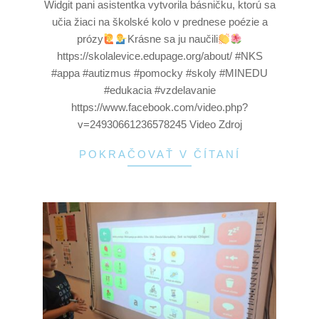
Widgit pani asistentka vytvorila básničku, ktorú sa
učia žiaci na školské kolo v prednese poézie a
prózy
Krásne sa ju naučili
https://skolalevice.edupage.org/about/ #NKS
#appa #autizmus #pomocky #skoly #MINEDU
#edukacia #vzdelavanie
https://www.facebook.com/video.php?
v=24930661236578245 Video Zdroj
POKRAČOVAŤ V ČÍTANÍ