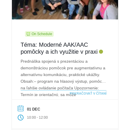
On Schedule
Téma: Moderné AAK/AAC
pomôcky a ich využitie v praxi
Prednáška spojená s prezentáciou a
demonštráciou pomôcok pre augmentatívnu a
alternatívnu komunikáciu, praktické ukážky.
Obsah:– program na hlasový výstup, pomôcky
na ľahšie ovládanie počítača Upozornenie:
POKRAČOVAŤ V ČÍTANÍ
Termín je orientačný, sa môže
zmeniť.Doporučujeme pri rezervácii termínu v
“Poznámke” zdôvodniť, prečo máte záujem o
01 DEC
prednášku. Následne Vás budeme
-
10:00
12:00
kontaktovať.