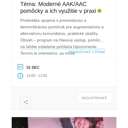
Téma: Moderné AAK/AAC
pomôcky a ich využitie v praxi
Prednáška spojená s prezentáciou a
demonštráciou pomôcok pre augmentatívnu a
alternatívnu komunikáciu, praktické ukážky.
Obsah:– program na hlasový výstup, pomôcky
na ľahšie ovládanie počítača Upozornenie:
POKRAČOVAŤ V ČÍTANÍ
Termín je orientačný, sa môže
zmeniť.Doporučujeme pri rezervácii termínu v
“Poznámke” zdôvodniť, prečo máte záujem o
01 DEC
prednášku. Následne Vás budeme
-
10:00
12:00
kontaktovať.
REGISTROVAŤ