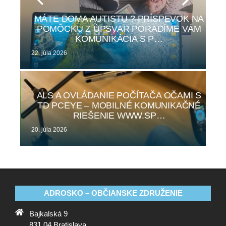
MÁTE DOMA AUTISTU ? PRÍSPEVOK NA
KÉ
POMÔCKU Z ÚPSVAR PORADÍME VÁM
D
…
KOMUNIKÁCIA S P…
22. júla 2026
17.
 VÁS
ALS A OVLÁDANIE POČÍTAČA OČAMI S
TD PCEYE – MOBILNÉ KOMUNIKAČNÉ
#AL…
RIEŠENIE WWW.SP…
20. júla 2026
16.
ADROSKO – OBČIANSKE ZDRUŽENIE
Bajkalská 9
831 04 Bratislava