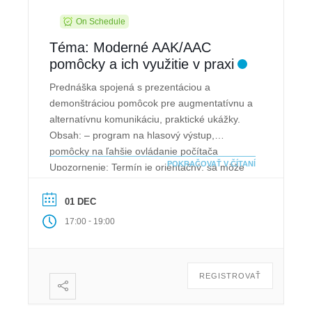
On Schedule
Téma: Moderné AAK/AAC
pomôcky a ich využitie v praxi
Prednáška spojená s prezentáciou a
demonštráciou pomôcok pre augmentatívnu a
alternatívnu komunikáciu, praktické ukážky.
Obsah: – program na hlasový výstup,
pomôcky na ľahšie ovládanie počítača
POKRAČOVAŤ V ČÍTANÍ
Upozornenie: Termín je orientačný, sa môže
zmeniť. Doporučujeme pri rezervácii termínu v
“Poznámke” zdôvodniť, prečo máte záujem o
01 DEC
prednášku. Následne Vás budeme
-
17:00
19:00
kontaktovať.
REGISTROVAŤ