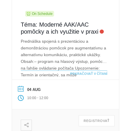
On Schedule
Téma: Moderné AAK/AAC
pomôcky a ich využitie v praxi
Prednáška spojená s prezentáciou a
demonštráciou pomôcok pre augmentatívnu a
alternatívnu komunikáciu, praktické ukážky.
Obsah:– program na hlasový výstup, pomôcky
na ľahšie ovládanie počítača Upozornenie:
POKRAČOVAŤ V ČÍTANÍ
Termín je orientačný, sa môže
zmeniť.Doporučujeme pri rezervácii termínu v
“Poznámke” zdôvodniť, prečo máte záujem o
04 AUG
prednášku. Následne Vás budeme
-
10:00
12:00
kontaktovať.
REGISTROVAŤ