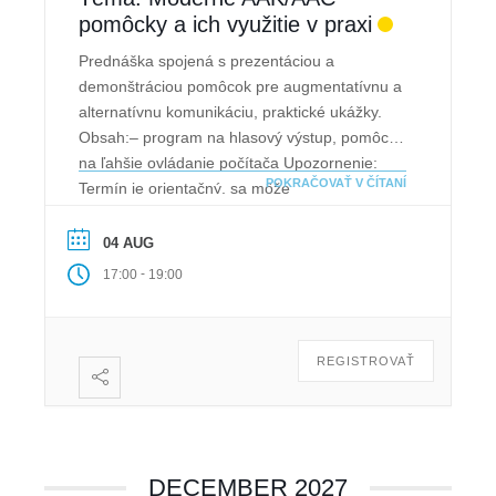
pomôcky a ich využitie v praxi
Prednáška spojená s prezentáciou a
demonštráciou pomôcok pre augmentatívnu a
alternatívnu komunikáciu, praktické ukážky.
Obsah:– program na hlasový výstup, pomôcky
na ľahšie ovládanie počítača Upozornenie:
POKRAČOVAŤ V ČÍTANÍ
Termín je orientačný, sa môže
zmeniť.Doporučujeme pri rezervácii termínu v
“Poznámke” zdôvodniť, prečo máte záujem o
04 AUG
prednášku. Následne Vás budeme
-
17:00
19:00
kontaktovať.
REGISTROVAŤ
DECEMBER 2027