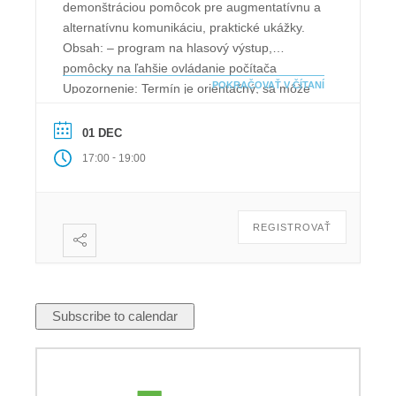
demonštráciou pomôcok pre augmentatívnu a
alternatívnu komunikáciu, praktické ukážky.
Obsah: – program na hlasový výstup,
pomôcky na ľahšie ovládanie počítača
POKRAČOVAŤ V ČÍTANÍ
Upozornenie: Termín je orientačný, sa môže
zmeniť. Doporučujeme pri rezervácii termínu v
“Poznámke” zdôvodniť, prečo máte záujem o
01 DEC
prednášku. Následne Vás budeme
-
17:00
19:00
kontaktovať.
REGISTROVAŤ
Subscribe to calendar