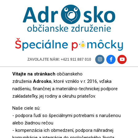
ADROSKO
-
OBČIANSKE
ZDRUŽENIE
-------------
ZAVOLAJTE NÁM: +421 911 887 010
Vitajte
na stránkach
občianskeho
združenia
Adrosko
, ktoré vzniklo v r. 2016, vďaka
nadšeniu, finančnej a materiálno-technickej podpore
zakladateľky, jej rodiny a okruhu priateľov.
Naše ciele sú:
- podpora ľudí so špeciálnymi potrebami s narušenou
alebo žiadnou rečou
- kompenzácia ich obmedzení, podpora náhradnej
komunikácie a integrácie do spoločenského života