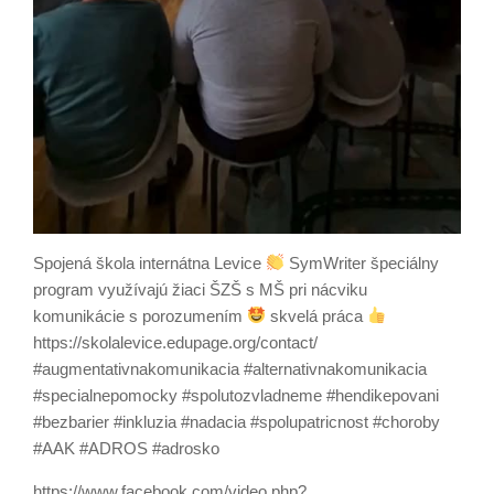
Spojená škola internátna Levice
SymWriter špeciálny
program využívajú žiaci ŠZŠ s MŠ pri nácviku
komunikácie s porozumením
skvelá práca
https://skolalevice.edupage.org/contact/
#augmentativnakomunikacia #alternativnakomunikacia
#specialnepomocky #spolutozvladneme #hendikepovani
#bezbarier #inkluzia #nadacia #spolupatricnost #choroby
#AAK #ADROS #adrosko
https://www.facebook.com/video.php?