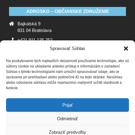
ADROSKO – OBČIANSKE ZDRUŽENIE
Bajkalská 9
831 04 Bratislava
+421 911 135 252
Spravovať Súhlas
oz@adrosko.sk
Na poskytovanie tých najlepších skúseností používame technológie, ako sú
ADROSKO
súbory cookie na ukladanie a/alebo prístup k informáciám o zariadení.
Súhlas s týmito technológiami nám umožní spracovávať údaje, ako je
Stanovy OZ
Ochrana osobných údajov
Zásady
správanie pri prehliadaní alebo jedinečné ID na tejto stránke. Nesúhlas
alebo odvolanie súhlasu môže nepriaznivo ovplyvniť určité vlastnosti a
používania súborov cookie (EÚ)
Vyhlásenie o ochrane
funkcie.
osobných údajov (EU)
SLEDUJTE NÁS
Prijať
Odmietnúť
Zobraziť predvoľby