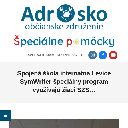
ADROSKO
-
OBČIANSKE
ZDRUŽENIE
-------------
ZAVOLAJTE NÁM: +421 911 887 010
Spojená škola internátna Levice
SymWriter špeciálny program
využívajú žiaci ŠZŠ…