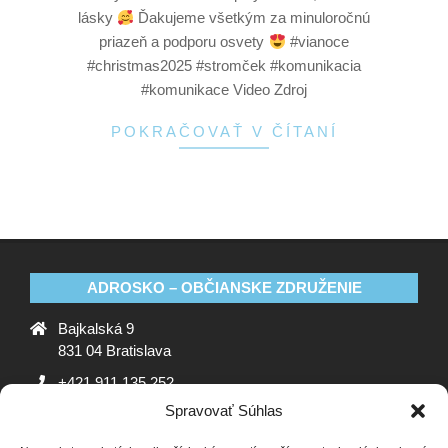
lásky
Ďakujeme všetkým za minuloročnú
priazeň a podporu osvety
#vianoce
#christmas2025 #stromček #komunikacia
#komunikace Video Zdroj
POKRAČOVAŤ V ČÍTANÍ
ADROSKO – OBČIANSKE ZDRUŽENIE
Bajkalská 9
831 04 Bratislava
+421 911 135 252
Spravovať Súhlas
oz@adrosko.sk