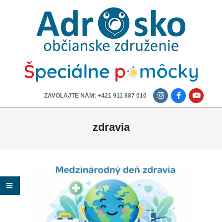
ADROSKO
-
OBČIANSKE
ZDRUŽENIE
-------------
ZAVOLAJTE NÁM: +421 911 887 010
zdravia