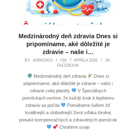
Medzinárodný deň zdravia Dnes si
pripomíname, aké dôležité je
zdravie – naše i…
BY:
ADROSKO
ON:
7. APRÍLA 2026
IN:
FACEBOOK
Medzinárodný deň zdravia
Dnes si
pripomíname, aké dôležité je zdravie – naše i
zdravie celej planéty
V Špeciálnych
pomôckach veríme, že každý krok k lepšiemu
zdraviu sa počíta
Pomáhame ľuďom žiť
kvalitnejší a slobodnejší život vďaka širokej
ponuke kompenzačných a zdravotných pomôcok
Chráňme svoje