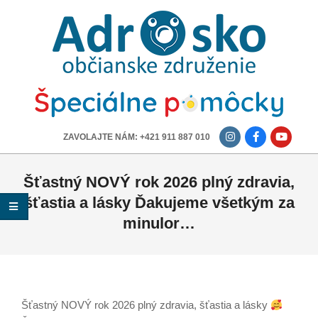
ADROSKO
-
OBČIANSKE
ZDRUŽENIE
-------------
ZAVOLAJTE NÁM: +421 911 887 010
Šťastný NOVÝ rok 2026 plný zdravia,
šťastia a lásky Ďakujeme všetkým za
minulor…
Šťastný NOVÝ rok 2026 plný zdravia, šťastia a lásky