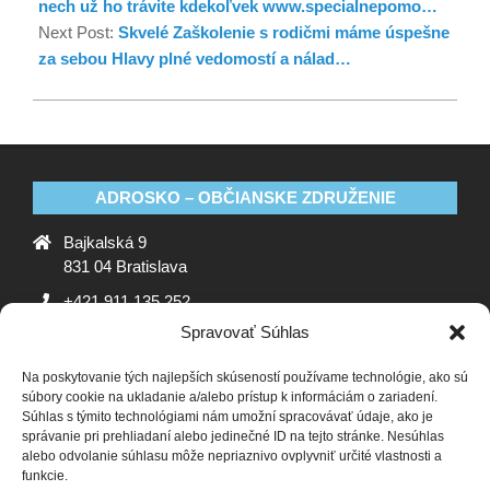
nech už ho trávite kdekoľvek www.specialnepomo…
Next Post:
Skvelé Zaškolenie s rodičmi máme úspešne
za sebou Hlavy plné vedomostí a nálad…
ADROSKO – OBČIANSKE ZDRUŽENIE
Bajkalská 9
831 04 Bratislava
+421 911 135 252
Spravovať Súhlas
oz@adrosko.sk
Na poskytovanie tých najlepších skúseností používame technológie, ako sú
ADROSKO
súbory cookie na ukladanie a/alebo prístup k informáciám o zariadení.
Súhlas s týmito technológiami nám umožní spracovávať údaje, ako je
Stanovy OZ
Ochrana osobných údajov
Zásady
správanie pri prehliadaní alebo jedinečné ID na tejto stránke. Nesúhlas
alebo odvolanie súhlasu môže nepriaznivo ovplyvniť určité vlastnosti a
používania súborov cookie (EÚ)
Vyhlásenie o ochrane
funkcie.
osobných údajov (EU)