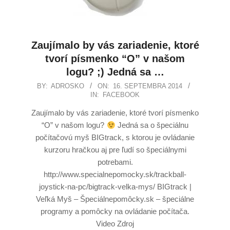
Zaujímalo by vás zariadenie, ktoré
tvorí písmenko “O” v našom
logu? ;) Jedná sa …
BY:
ADROSKO
ON:
16. SEPTEMBRA 2014
IN:
FACEBOOK
Zaujímalo by vás zariadenie, ktoré tvorí písmenko
“O” v našom logu?
Jedná sa o špeciálnu
počítačovú myš BIGtrack, s ktorou je ovládanie
kurzoru hračkou aj pre ľudí so špeciálnymi
potrebami.
http://www.specialnepomocky.sk/trackball-
joystick-na-pc/bigtrack-velka-mys/ BIGtrack |
Veľká Myš – Špeciálnepomôcky.sk – špeciálne
programy a pomôcky na ovládanie počítača.
Video Zdroj