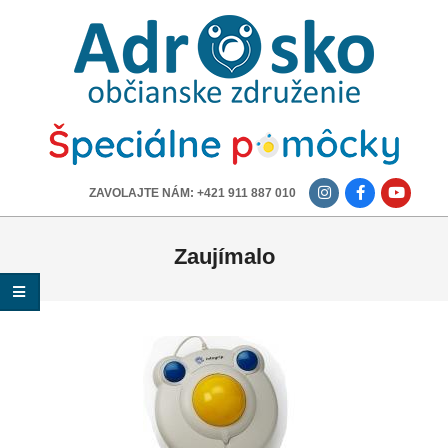
ADROSKO
-
OBČIANSKE
ZDRUŽENIE
-------------
ZAVOLAJTE NÁM: +421 911 887 010
Zaujímalo