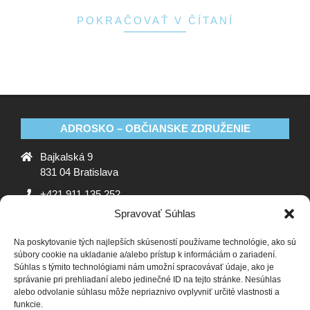
POKRAČOVAŤ V ČÍTANÍ
ADROSKO – OBČIANSKE ZDRUŽENIE
Bajkalská 9
831 04 Bratislava
+421 911 135 252
Spravovať Súhlas
oz@adrosko.sk
Na poskytovanie tých najlepších skúseností používame technológie, ako sú
ADROSKO
súbory cookie na ukladanie a/alebo prístup k informáciám o zariadení.
Súhlas s týmito technológiami nám umožní spracovávať údaje, ako je
Stanovy OZ
Ochrana osobných údajov
Zásady
správanie pri prehliadaní alebo jedinečné ID na tejto stránke. Nesúhlas
alebo odvolanie súhlasu môže nepriaznivo ovplyvniť určité vlastnosti a
používania súborov cookie (EÚ)
Vyhlásenie o ochrane
funkcie.