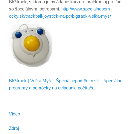
BIGtrack, s ktorou je ovládanie kurzoru hračkou aj pre ľudí
so špeciálnymi potrebami.
http://
www.specialnepom
ocky.sk/
trackball-joysti
ck-na-pc/
bigtrack-velka-m
ys/
BIGtrack | Veľká Myš – Špeciálnepomôcky.sk – špeciálne
programy a pomôcky na ovládanie počítača.
Video
Zdroj