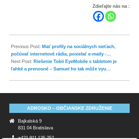
Zdieľajte nás na :
Previous Post:
Mať profily na sociálnych sieťach,
počúvať internetové rádia, posielať e-maily -…
Next Post:
Riešenie Tobii EyeMobile s tabletom je
ľahké a prenosné – Samuel ho tak môže vyu…
ADROSKO – OBČIANSKE ZDRUŽENIE
Bajkalská 9
831 04 Bratislava
+421 911 135 252