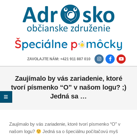
ADROSKO
-
OBČIANSKE
ZDRUŽENIE
-------------
ZAVOLAJTE NÁM: +421 911 887 010
Zaujímalo by vás zariadenie, ktoré
tvorí písmenko “O” v našom logu? ;)
Jedná sa …
Zaujímalo by vás zariadenie, ktoré tvorí písmenko “O” v
našom logu?
Jedná sa o špeciálnu počítačovú myš