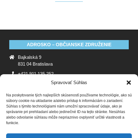
ADROSKO – OBČIANSKE ZDRUŽENIE
Bajkalská 9
831 04 Bratislava
+421 911 135 252
Spravovať Súhlas
oz@adrosko.sk
Na poskytovanie tých najlepších skúseností používame technológie, ako sú
ADROSKO
súbory cookie na ukladanie a/alebo prístup k informáciám o zariadení.
Súhlas s týmito technológiami nám umožní spracovávať údaje, ako je
Stanovy OZ
Ochrana osobných údajov
Zásady
správanie pri prehliadaní alebo jedinečné ID na tejto stránke. Nesúhlas
alebo odvolanie súhlasu môže nepriaznivo ovplyvniť určité vlastnosti a
používania súborov cookie (EÚ)
Vyhlásenie o ochrane
funkcie.
osobných údajov (EU)