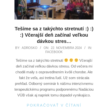
Tešíme sa z takýchto stretnutí :) :)
:) Včerajší deň začínal veľkou
dávkou stres…
BY:
ADROSKO
ON:
22. NOVEMBRA 2024
IN:
FACEBOOK
Tešíme sa z takýchto stretnutí
Včerajší
deň začínal veľkou dávkou stresu. Od večera mi
chodili maily s ospravedlnením kvôli chorobe. Ale
fakt že veľa, asi tretina ľudí. Už som strácala
prehľad. Odborný seminár k nášmu intenzívnemu
terapeutickému programu podporenému Nadáciou
VÚB však aj napriek tomu dopadol vynikajúco.
POKRAČOVAŤ V ČÍTANÍ