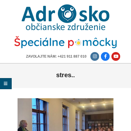
ADROSKO
-
OBČIANSKE
ZDRUŽENIE
-------------
ZAVOLAJTE NÁM: +421 911 887 010
stres..