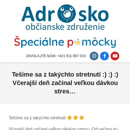
ADROSKO
-
OBČIANSKE
ZDRUŽENIE
-------------
ZAVOLAJTE NÁM: +421 911 887 010
Tešíme sa z takýchto stretnutí :) :) :)
Včerajší deň začínal veľkou dávkou
stres…
Tešíme sa z takýchto stretnutí
Včerajší deň začínal veľkou dávkou stresu. Od večera mi