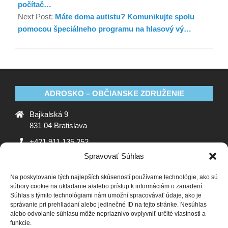
počítač…
Next Post:
Máte doma autistu? Komunikujte spolu
pomocou špeciálneho programu na hlasový vý…
ADROSKO – OBČIANSKE ZDRUŽENIE
Bajkalská 9
831 04 Bratislava
+421 911 135 252
Spravovať Súhlas
oz@adrosko.sk
Na poskytovanie tých najlepších skúseností používame technológie, ako sú
ADROSKO
súbory cookie na ukladanie a/alebo prístup k informáciám o zariadení.
Súhlas s týmito technológiami nám umožní spracovávať údaje, ako je
Stanovy OZ
Ochrana osobných údajov
Zásady
správanie pri prehliadaní alebo jedinečné ID na tejto stránke. Nesúhlas
alebo odvolanie súhlasu môže nepriaznivo ovplyvniť určité vlastnosti a
používania súborov cookie (EÚ)
Vyhlásenie o ochrane
funkcie.
osobných údajov (EU)