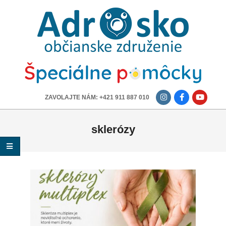
ADROSKO
-
OBČIANSKE
ZDRUŽENIE
-------------
ZAVOLAJTE NÁM: +421 911 887 010
sklerózy