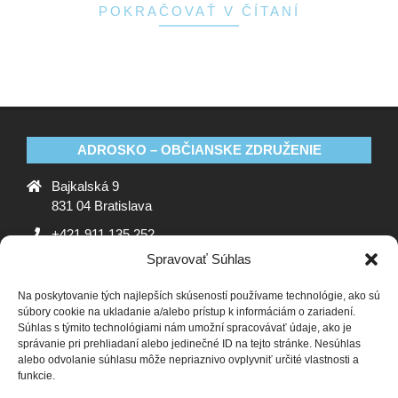
POKRAČOVAŤ V ČÍTANÍ
ADROSKO – OBČIANSKE ZDRUŽENIE
Bajkalská 9
831 04 Bratislava
+421 911 135 252
Spravovať Súhlas
oz@adrosko.sk
Na poskytovanie tých najlepších skúseností používame technológie, ako sú
ADROSKO
súbory cookie na ukladanie a/alebo prístup k informáciám o zariadení.
Súhlas s týmito technológiami nám umožní spracovávať údaje, ako je
Stanovy OZ
Ochrana osobných údajov
Zásady
správanie pri prehliadaní alebo jedinečné ID na tejto stránke. Nesúhlas
alebo odvolanie súhlasu môže nepriaznivo ovplyvniť určité vlastnosti a
používania súborov cookie (EÚ)
Vyhlásenie o ochrane
funkcie.
osobných údajov (EU)