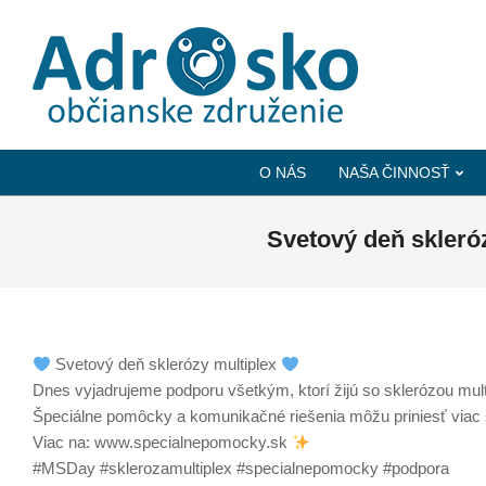
ADROSKO
-
O NÁS
NAŠA ČINNOSŤ
OBČIANSKE
ZDRUŽENIE
Svetový deň skleró
Svetový deň sklerózy multiplex
Dnes vyjadrujeme podporu všetkým, ktorí žijú so sklerózou mul
Špeciálne pomôcky a komunikačné riešenia môžu priniesť viac 
Viac na: www.specialnepomocky.sk
#MSDay #sklerozamultiplex #specialnepomocky #podpora