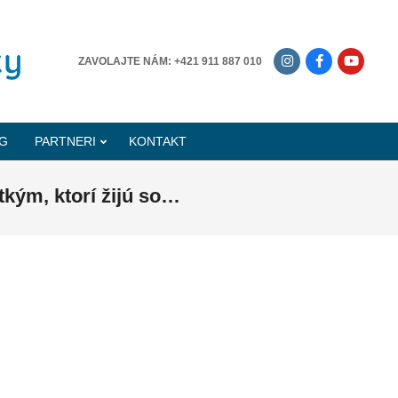
-------------
ZAVOLAJTE NÁM: +421 911 887 010
G
PARTNERI
KONTAKT
kým, ktorí žijú so…