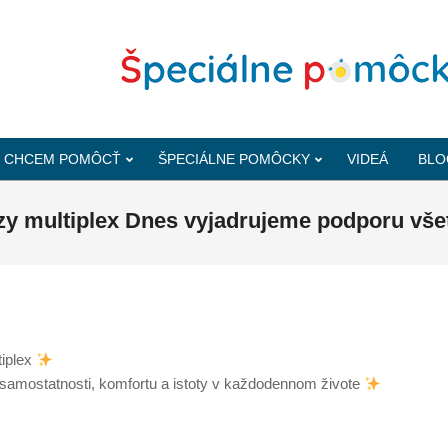
CHCEM POMÔCŤ
ŠPECIÁLNE POMÔCKY
VIDEÁ
BLO
zy multiplex Dnes vyjadrujeme podporu všet
tiplex
samostatnosti, komfortu a istoty v každodennom živote