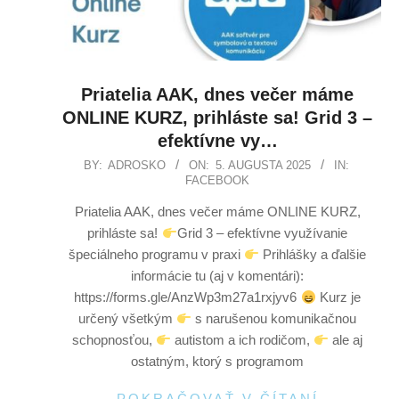
Priatelia AAK, dnes večer máme
ONLINE KURZ, prihláste sa! Grid 3 –
efektívne vy…
BY:
ADROSKO
ON:
5. AUGUSTA 2025
IN:
FACEBOOK
Priatelia AAK, dnes večer máme ONLINE KURZ,
prihláste sa!
Grid 3 – efektívne využívanie
špeciálneho programu v praxi
Prihlášky a ďalšie
informácie tu (aj v komentári):
https://forms.gle/AnzWp3m27a1rxjyv6
Kurz je
určený všetkým
s narušenou komunikačnou
schopnosťou,
autistom a ich rodičom,
ale aj
ostatným, ktorý s programom
POKRAČOVAŤ V ČÍTANÍ