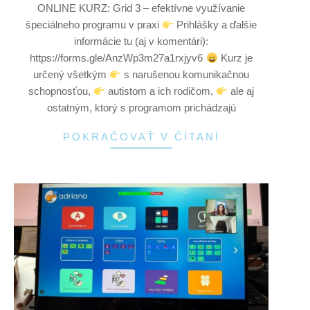
ONLINE KURZ: Grid 3 – efektívne využívanie
špeciálneho programu v praxi
Prihlášky a ďalšie
informácie tu (aj v komentári):
https://forms.gle/AnzWp3m27a1rxjyv6
Kurz je
určený všetkým
s narušenou komunikačnou
schopnosťou,
autistom a ich rodičom,
ale aj
ostatným, ktorý s programom prichádzajú
POKRAČOVAŤ V ČÍTANÍ