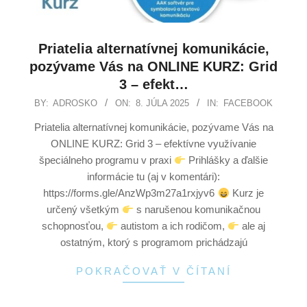
Priatelia alternatívnej komunikácie,
pozývame Vás na ONLINE KURZ: Grid
3 – efekt…
BY:
ADROSKO
ON:
8. JÚLA 2025
IN:
FACEBOOK
Priatelia alternatívnej komunikácie, pozývame Vás na
ONLINE KURZ: Grid 3 – efektívne využívanie
špeciálneho programu v praxi
Prihlášky a ďalšie
informácie tu (aj v komentári):
https://forms.gle/AnzWp3m27a1rxjyv6
Kurz je
určený všetkým
s narušenou komunikačnou
schopnosťou,
autistom a ich rodičom,
ale aj
ostatným, ktorý s programom prichádzajú
POKRAČOVAŤ V ČÍTANÍ