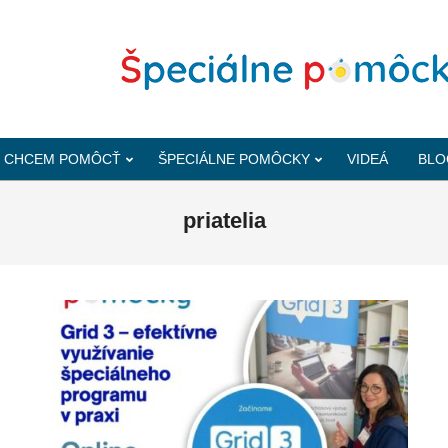
CHCEM POMÔCŤ
ŠPECIÁLNE POMÔCKY
VIDEÁ
BLO
priatelia