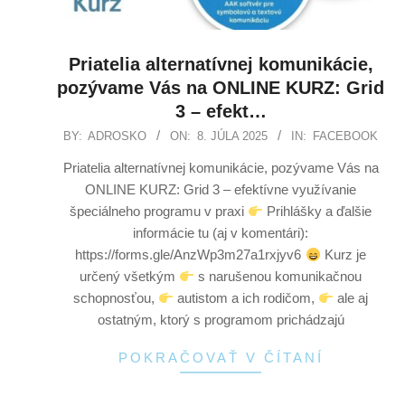
Priatelia alternatívnej komunikácie,
pozývame Vás na ONLINE KURZ: Grid
3 – efekt…
BY:
ADROSKO
ON:
8. JÚLA 2025
IN:
FACEBOOK
Priatelia alternatívnej komunikácie, pozývame Vás na
ONLINE KURZ: Grid 3 – efektívne využívanie
špeciálneho programu v praxi
Prihlášky a ďalšie
informácie tu (aj v komentári):
https://forms.gle/AnzWp3m27a1rxjyv6
Kurz je
určený všetkým
s narušenou komunikačnou
schopnosťou,
autistom a ich rodičom,
ale aj
ostatným, ktorý s programom prichádzajú
POKRAČOVAŤ V ČÍTANÍ