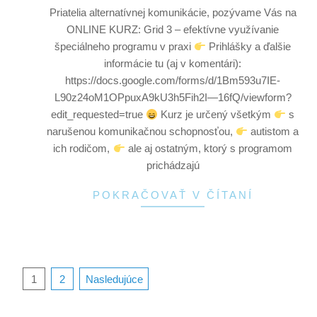
Priatelia alternatívnej komunikácie, pozývame Vás na
ONLINE KURZ: Grid 3 – efektívne využívanie
špeciálneho programu v praxi
Prihlášky a ďalšie
informácie tu (aj v komentári):
https://docs.google.com/forms/d/1Bm593u7IE-
L90z24oM1OPpuxA9kU3h5Fih2I—16fQ/viewform?
edit_requested=true
Kurz je určený všetkým
s
narušenou komunikačnou schopnosťou,
autistom a
ich rodičom,
ale aj ostatným, ktorý s programom
prichádzajú
POKRAČOVAŤ V ČÍTANÍ
1
2
Nasledujúce