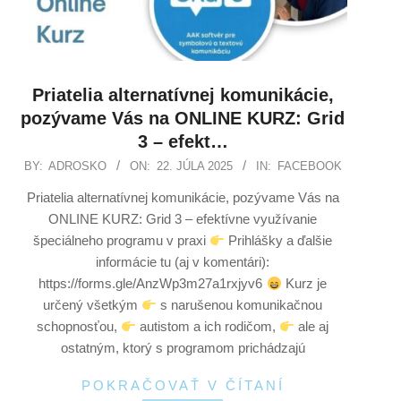
Priatelia alternatívnej komunikácie,
pozývame Vás na ONLINE KURZ: Grid
3 – efekt…
BY:
ADROSKO
ON:
22. JÚLA 2025
IN:
FACEBOOK
Priatelia alternatívnej komunikácie, pozývame Vás na
ONLINE KURZ: Grid 3 – efektívne využívanie
špeciálneho programu v praxi
Prihlášky a ďalšie
informácie tu (aj v komentári):
https://forms.gle/AnzWp3m27a1rxjyv6
Kurz je
určený všetkým
s narušenou komunikačnou
schopnosťou,
autistom a ich rodičom,
ale aj
ostatným, ktorý s programom prichádzajú
POKRAČOVAŤ V ČÍTANÍ