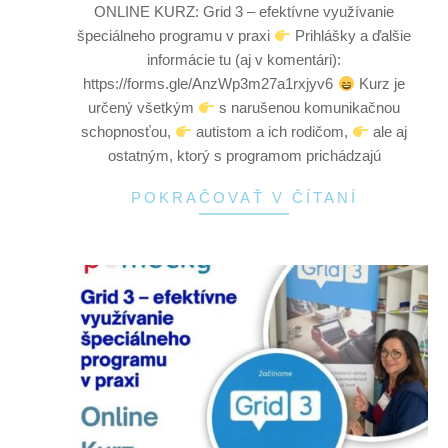
ONLINE KURZ: Grid 3 – efektívne využívanie
špeciálneho programu v praxi
Prihlášky a ďalšie
informácie tu (aj v komentári):
https://forms.gle/AnzWp3m27a1rxjyv6
Kurz je
určený všetkým
s narušenou komunikačnou
schopnosťou,
autistom a ich rodičom,
ale aj
ostatným, ktorý s programom prichádzajú
POKRAČOVAŤ V ČÍTANÍ