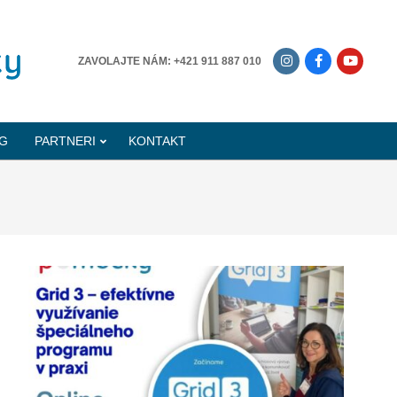
-------------
ZAVOLAJTE NÁM: +421 911 887 010
G
PARTNERI
KONTAKT