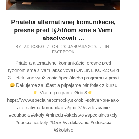
Priatelia alternatívnej komunikácie,
presne pred týždňom sme s Vami
absolvovali …
BY:
ADROSKO
ON:
28. JANUÁRA 2025
IN:
FACEBOOK
Priatelia alternatívnej komunikácie, presne pred
týždňom sme s Vami absolvovali ONLINE KURZ: Grid
3 – efektívne využívanie špeciálneho programu v praxi
Ďakujeme za účasť a pripájame pár fotiek z kurzu
Viac o programe Grid 3
https://www.specialnepomocky.sk/tobii-softver-pre-aak-
alternativna-komunikacia/grid-3/ #vzdelavanie
#edukacia #skoly #minedu #skolstvo #specialneskoly
#špeciálneškoly #DSS #vzdelávanie #edukácia
#školstvo