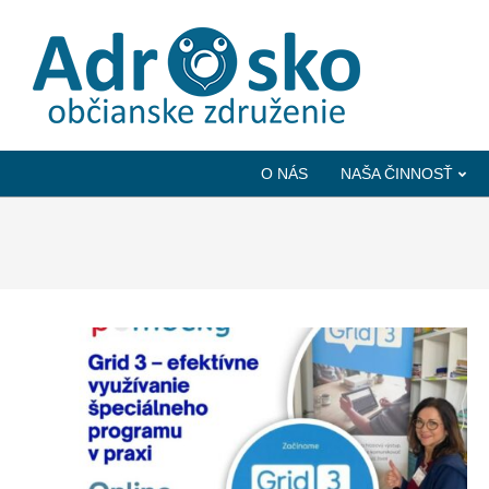
ADROSKO
-
O NÁS
NAŠA ČINNOSŤ
OBČIANSKE
ZDRUŽENIE