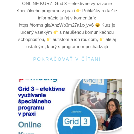
ONLINE KURZ: Grid 3 – efektívne využívanie
špeciálneho programu v praxi
Prihlášky a ďalšie
informácie tu (aj v komentári):
https://forms.gle/AnzWp3m27a1rxjyv6
Kurz je
určený všetkým
s narušenou komunikačnou
schopnosťou,
autistom a ich rodičom,
ale aj
ostatným, ktorý s programom prichádzajú
POKRAČOVAŤ V ČÍTANÍ