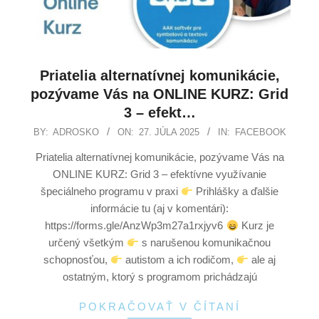
Priatelia alternatívnej komunikácie,
pozývame Vás na ONLINE KURZ: Grid
3 – efekt…
BY:
ADROSKO
ON:
27. JÚLA 2025
IN:
FACEBOOK
Priatelia alternatívnej komunikácie, pozývame Vás na
ONLINE KURZ: Grid 3 – efektívne využívanie
špeciálneho programu v praxi
Prihlášky a ďalšie
informácie tu (aj v komentári):
https://forms.gle/AnzWp3m27a1rxjyv6
Kurz je
určený všetkým
s narušenou komunikačnou
schopnosťou,
autistom a ich rodičom,
ale aj
ostatným, ktorý s programom prichádzajú
POKRAČOVAŤ V ČÍTANÍ