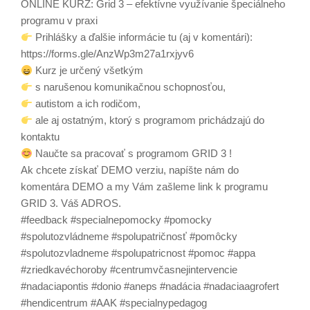
ONLINE KURZ: Grid 3 – efektívne využívanie špeciálneho
programu v praxi
Prihlášky a ďalšie informácie tu (aj v komentári):
https://forms.gle/AnzWp3m27a1rxjyv6
Kurz je určený všetkým
s narušenou komunikačnou schopnosťou,
autistom a ich rodičom,
ale aj ostatným, ktorý s programom prichádzajú do
kontaktu
Naučte sa pracovať s programom GRID 3 !
Ak chcete získať DEMO verziu, napíšte nám do
komentára DEMO a my Vám zašleme link k programu
GRID 3. Váš ADROS.
#feedback #specialnepomocky #pomocky
#spolutozvládneme #spolupatričnosť #pomôcky
#spolutozvladneme #spolupatricnost #pomoc #appa
#zriedkavéchoroby #centrumvčasnejintervencie
#nadaciapontis #donio #aneps #nadácia #nadaciaagrofert
#hendicentrum #AAK #specialnypedagog