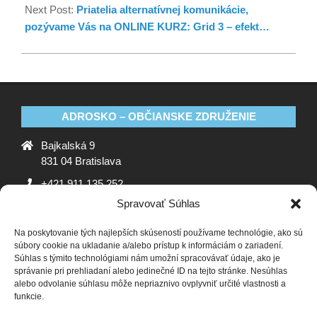
Next Post:
Priatelia alternatívnej komunikácie,
pozývame Vás na ONLINE KURZ: Grid 3 – efekt…
ADROSKO – OBČIANSKE ZDRUŽENIE
Bajkalská 9
831 04 Bratislava
+421 911 135 252
Spravovať Súhlas
oz@adrosko.sk
Na poskytovanie tých najlepších skúseností používame technológie, ako sú
ADROSKO
súbory cookie na ukladanie a/alebo prístup k informáciám o zariadení.
Súhlas s týmito technológiami nám umožní spracovávať údaje, ako je
Stanovy OZ
Ochrana osobných údajov
Zásady
správanie pri prehliadaní alebo jedinečné ID na tejto stránke. Nesúhlas
alebo odvolanie súhlasu môže nepriaznivo ovplyvniť určité vlastnosti a
používania súborov cookie (EÚ)
Vyhlásenie o ochrane
funkcie.
osobných údajov (EU)