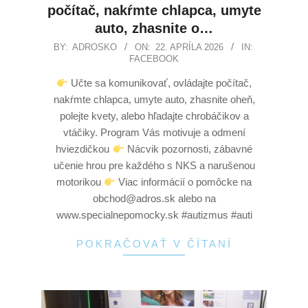
počítač, nakŕmte chlapca, umyte
auto, zhasnite o…
BY:
ADROSKO
ON:
22. APRÍLA 2026
IN:
FACEBOOK
Učte sa komunikovať, ovládajte počítač,
nakŕmte chlapca, umyte auto, zhasnite oheň,
polejte kvety, alebo hľadajte chrobáčikov a
vtáčiky. Program Vás motivuje a odmení
hviezdičkou
Nácvik pozornosti, zábavné
učenie hrou pre každého s NKS a narušenou
motorikou
Viac informácií o pomôcke na
obchod@adros.sk alebo na
www.specialnepomocky.sk #autizmus #auti
POKRAČOVAŤ V ČÍTANÍ