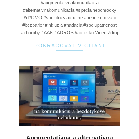
#augmentativnakomunikacia
#alternativnakomunikacia #specialnepomocky
#d#DMO #spolutozvladneme #hendikepovani
#bezbarier #inkluzia #nadacia #spolupatricnost
#choroby #AAK #ADROS #adrosko Video Zdroj
POKRAČOVAŤ V ČÍTANÍ
Augmentatívna a alternatívna