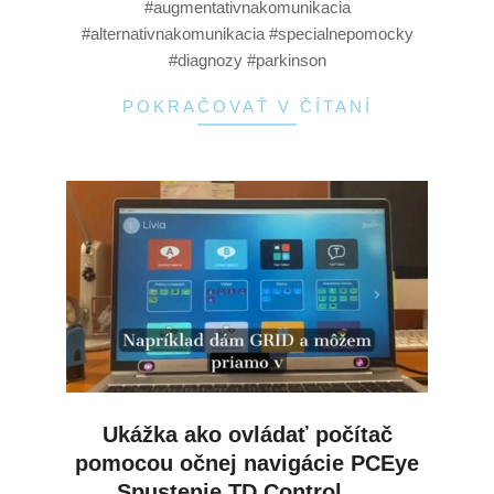
#augmentativnakomunikacia
#alternativnakomunikacia #specialnepomocky
#diagnozy #parkinson
POKRAČOVAŤ V ČÍTANÍ
Ukážka ako ovládať počítač
pomocou očnej navigácie PCEye
Spustenie TD Control, …