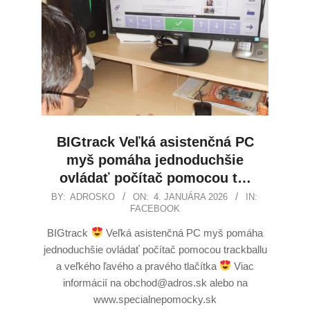
BIGtrack Veľká asistenčná PC
myš pomáha jednoduchšie
ovládať počítač pomocou t…
BY:
ADROSKO
ON:
4. JANUÁRA 2026
IN:
FACEBOOK
BIGtrack
Veľká asistenčná PC myš pomáha
jednoduchšie ovládať počítač pomocou trackballu
a veľkého ľavého a pravého tlačítka
Viac
informácií na obchod@adros.sk alebo na
www.specialnepomocky.sk