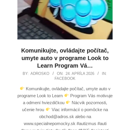
Komunikujte, ovládajte počítač,
umyte auto v programe Look to
Learn Program Vá…
BY:
ADROSKO
ON:
24. APRÍLA 2026
IN:
FACEBOOK
Komunikujte, ovládajte počítač, umyte auto v
programe Look to Learn
Program Vás motivuje
a odmení hviezdičkou
Nácvik pozornosti,
učenie hrou
Viac informácií o pomôcke na
obchod@adros.sk alebo na
www.specialnepomocky.sk #autizmus #auti