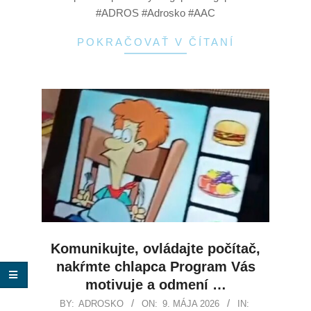
#ADROS #Adrosko #AAC
POKRAČOVAŤ V ČÍTANÍ
Komunikujte, ovládajte počítač,
nakŕmte chlapca Program Vás
motivuje a odmení …
BY:
ADROSKO
ON:
9. MÁJA 2026
IN: