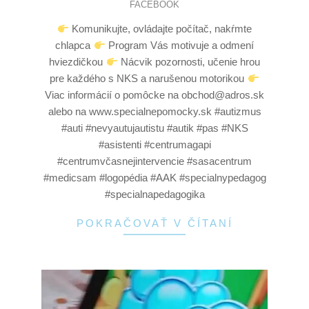
FACEBOOK
Komunikujte, ovládajte počítač, nakŕmte
chlapca
Program Vás motivuje a odmení
hviezdičkou
Nácvik pozornosti, učenie hrou
pre každého s NKS a narušenou motorikou
Viac informácií o pomôcke na obchod@adros.sk
alebo na www.specialnepomocky.sk #autizmus
#auti #nevyautujautistu #autik #pas #NKS
#asistenti #centrumagapi
#centrumvčasnejintervencie #sasacentrum
#medicsam #logopédia #AAK #specialnypedagog
#specialnapedagogika
POKRAČOVAŤ V ČÍTANÍ