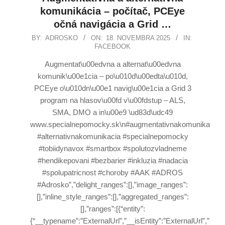
komunikácia – počítač, PCEye
očná navigácia a Grid …
BY:
ADROSKO
ON:
18. NOVEMBRA 2025
IN:
FACEBOOK
Augmentat\u00edvna a alternat\u00edvna
komunik\u00e1cia – po\u010d\u00edta\u010d,
PCEye o\u010dn\u00e1 navig\u00e1cia a Grid 3
program na hlasov\u00fd v\u00fdstup – ALS,
SMA, DMO a in\u00e9 \ud83d\udc49
www.specialnepomocky.sk\n#augmentativnakomunikacia
#alternativnakomunikacia #specialnepomocky
#tobiidynavox #smartbox #spolutozvladneme
#hendikepovani #bezbarier #inkluzia #nadacia
#spolupatricnost #choroby #AAK #ADROS
#Adrosko”,”delight_ranges”:[],”image_ranges”:
[],”inline_style_ranges”:[],”aggregated_ranges”:
[],”ranges”:[{“entity”:
{“__typename”:”ExternalUrl”,”__isEntity”:”ExternalUrl”,”url”:”