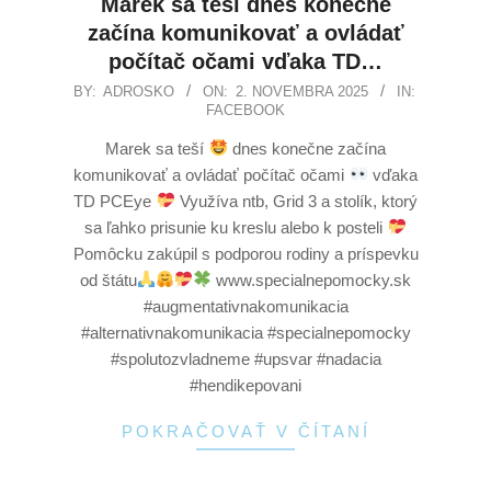
Marek sa teší dnes konečne
začína komunikovať a ovládať
počítač očami vďaka TD…
BY:
ADROSKO
ON:
2. NOVEMBRA 2025
IN:
FACEBOOK
Marek sa teší
dnes konečne začína
komunikovať a ovládať počítač očami
vďaka
TD PCEye
Využíva ntb, Grid 3 a stolík, ktorý
sa ľahko prisunie ku kreslu alebo k posteli
Pomôcku zakúpil s podporou rodiny a príspevku
od štátu
www.specialnepomocky.sk
#augmentativnakomunikacia
#alternativnakomunikacia #specialnepomocky
#spolutozvladneme #upsvar #nadacia
#hendikepovani
POKRAČOVAŤ V ČÍTANÍ