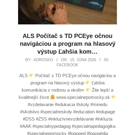
ALS Počítač s TD PCEye očnou
navigáciou a program na hlasový
výstup Ľahšia kom…
BY:
ADROSKO
ON:
15. JÚNA 2026
IN:
FACEBOOK
ALS
Počítač s TD PCEye očnou navigáciou a
program na hlasový výstup
Ľahšia
komunikácia s rodinou a okolím
Žite lepší a
kvalitnejší život
www.specialnepomocky.sk
#vzdelavanie #edukacia #skoly #minedu
#skolstvo #specialneskoly #education #edupage
#DSS #ZSS #inkluzívnevzdelávanie #inkluzia
#AAK #specialnypedagog #specialnapedagogika
#specialnepomocky #logoped #logopédia