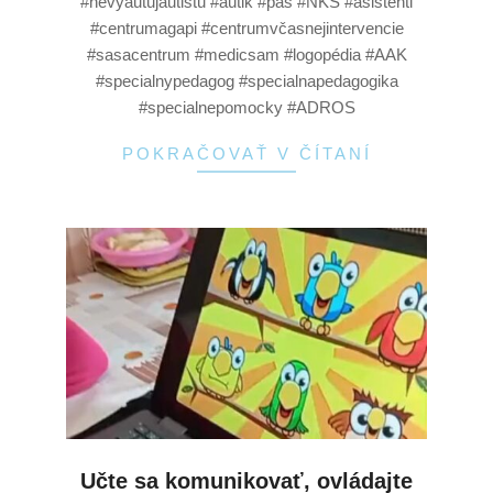
#nevyautujautistu #autik #pas #NKS #asistenti
#centrumagapi #centrumvčasnejintervencie
#sasacentrum #medicsam #logopédia #AAK
#specialnypedagog #specialnapedagogika
#specialnepomocky #ADROS
POKRAČOVAŤ V ČÍTANÍ
Učte sa komunikovať, ovládajte