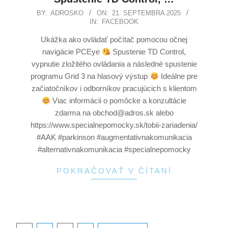
BY:
ADROSKO
ON:
21. SEPTEMBRA 2025
IN:
FACEBOOK
Ukážka ako ovládať počítač pomocou očnej
navigácie PCEye
Spustenie TD Control,
vypnutie zložitého ovládania a následné spustenie
programu Grid 3 na hlasový výstup
Ideálne pre
začiatočníkov i odborníkov pracujúcich s klientom
Viac informácii o pomôcke a konzultácie
zdarma na obchod@adros.sk alebo
https://www.specialnepomocky.sk/tobii-zariadenia/
#AAK #parkinson #augmentativnakomunikacia
#alternativnakomunikacia #specialnepomocky
POKRAČOVAŤ V ČÍTANÍ