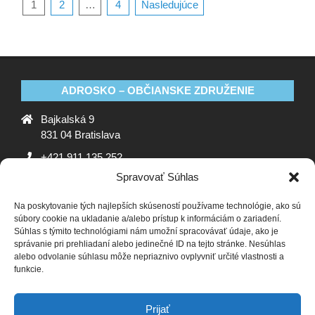
1
2
…
4
Nasledujúce
ADROSKO – OBČIANSKE ZDRUŽENIE
Bajkalská 9
831 04 Bratislava
+421 911 135 252
Spravovať Súhlas
oz@adrosko.sk
Na poskytovanie tých najlepších skúseností používame technológie, ako sú
ADROSKO
súbory cookie na ukladanie a/alebo prístup k informáciám o zariadení.
Súhlas s týmito technológiami nám umožní spracovávať údaje, ako je
Stanovy OZ
Ochrana osobných údajov
Zásady
správanie pri prehliadaní alebo jedinečné ID na tejto stránke. Nesúhlas
alebo odvolanie súhlasu môže nepriaznivo ovplyvniť určité vlastnosti a
používania súborov cookie (EÚ)
Vyhlásenie o ochrane
funkcie.
osobných údajov (EU)
SLEDUJTE NÁS
Prijať