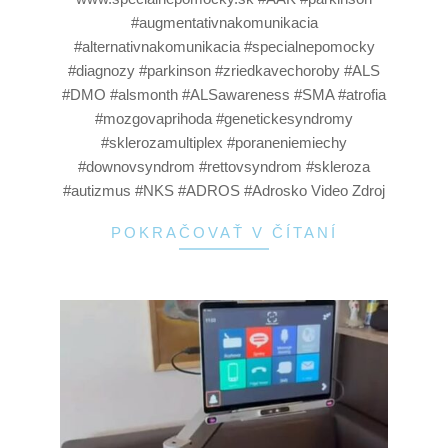
#augmentativnakomunikacia
#alternativnakomunikacia #specialnepomocky
#diagnozy #parkinson #zriedkavechoroby #ALS
#DMO #alsmonth #ALSawareness #SMA #atrofia
#mozgovaprihoda #genetickesyndromy
#sklerozamultiplex #poraneniemiechy
#downovsyndrom #rettovsyndrom #skleroza
#autizmus #NKS #ADROS #Adrosko Video Zdroj
POKRAČOVAŤ V ČÍTANÍ