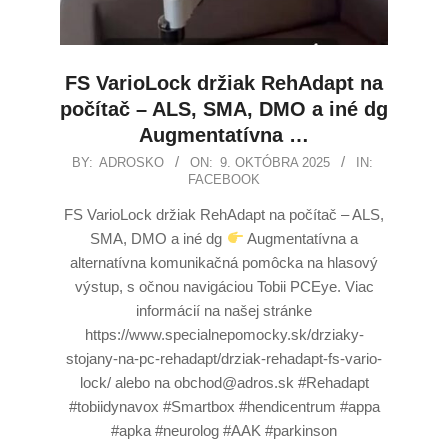
FS VarioLock držiak RehAdapt na
počítač – ALS, SMA, DMO a iné dg
Augmentatívna …
BY:
ADROSKO
ON:
9. OKTÓBRA 2025
IN:
FACEBOOK
FS VarioLock držiak RehAdapt na počítač – ALS,
SMA, DMO a iné dg
Augmentatívna a
alternatívna komunikačná pomôcka na hlasový
výstup, s očnou navigáciou Tobii PCEye. Viac
informácií na našej stránke
https://www.specialnepomocky.sk/drziaky-
stojany-na-pc-rehadapt/drziak-rehadapt-fs-vario-
lock/ alebo na obchod@adros.sk #Rehadapt
#tobiidynavox #Smartbox #hendicentrum #appa
#apka #neurolog #AAK #parkinson