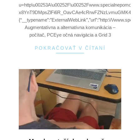
u=http\u00253A\u00252F\u00252Fwww.specialnepomock
x8YnT9DMpsZlFi6R_OavCAe4cRrwFZNzLvmuGMK4ryQGpHcf
{“__typename”:”ExternalWebLink”,”url”:”http:\/\/www.speci
Augmentatívna a alternatívna komunikácia –
počítač, PCEye očná navigácia a Grid 3
POKRAČOVAŤ V ČÍTANÍ