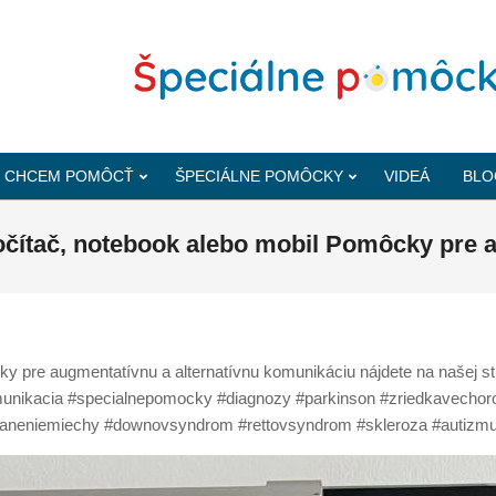
CHCEM POMÔCŤ
ŠPECIÁLNE POMÔCKY
VIDEÁ
BLO
počítač, notebook alebo mobil Pomôcky pre
 pre augmentatívnu a alternatívnu komunikáciu nájdete na našej 
munikacia #specialnepomocky #diagnozy #parkinson #zriedkavech
oraneniemiechy #downovsyndrom #rettovsyndrom #skleroza #auti