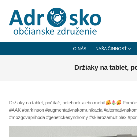
ADROSKO
-
O NÁS
NAŠA ČINNOSŤ
OBČIANSKE
ZDRUŽENIE
Držiaky na tablet, 
Držiaky na tablet, počítač, notebook alebo mobil
Pomôcky
#AAK #parkinson #augmentativnakomunikacia #alternativnako
#mozgovaprihoda #genetickesyndromy #sklerozamultiplex #p