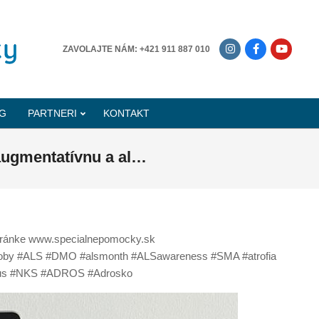
-------------
ZAVOLAJTE NÁM: +421 911 887 010
G
PARTNERI
KONTAKT
 augmentatívnu a al…
stránke www.specialnepomocky.sk
oroby #ALS #DMO #alsmonth #ALSawareness #SMA #atrofia
zmus #NKS #ADROS #Adrosko