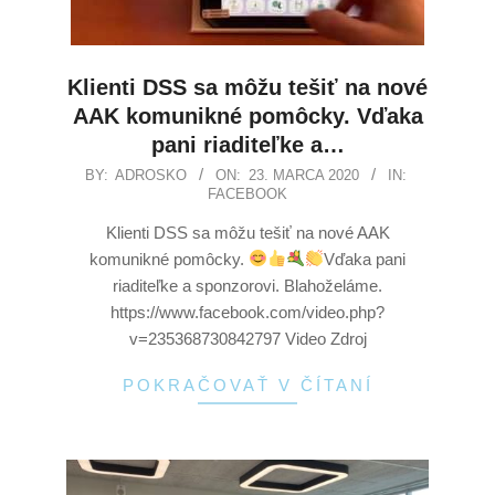
Klienti DSS sa môžu tešiť na nové
AAK komunikné pomôcky. Vďaka
pani riaditeľke a…
BY:
ADROSKO
ON:
23. MARCA 2020
IN:
FACEBOOK
Klienti DSS sa môžu tešiť na nové AAK
komunikné pomôcky.
Vďaka pani
riaditeľke a sponzorovi. Blahoželáme.
https://www.facebook.com/video.php?
v=235368730842797 Video Zdroj
POKRAČOVAŤ V ČÍTANÍ