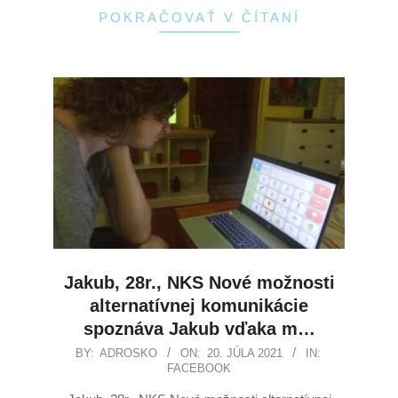
POKRAČOVAŤ V ČÍTANÍ
Jakub, 28r., NKS Nové možnosti
alternatívnej komunikácie
spoznáva Jakub vďaka m…
BY:
ADROSKO
ON:
20. JÚLA 2021
IN:
FACEBOOK