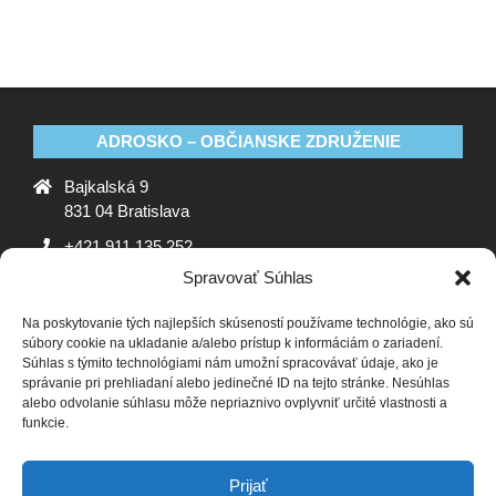
ADROSKO – OBČIANSKE ZDRUŽENIE
Bajkalská 9
831 04 Bratislava
+421 911 135 252
Spravovať Súhlas
oz@adrosko.sk
Na poskytovanie tých najlepších skúseností používame technológie, ako sú
ADROSKO
súbory cookie na ukladanie a/alebo prístup k informáciám o zariadení.
Súhlas s týmito technológiami nám umožní spracovávať údaje, ako je
Stanovy OZ
Ochrana osobných údajov
Zásady
správanie pri prehliadaní alebo jedinečné ID na tejto stránke. Nesúhlas
alebo odvolanie súhlasu môže nepriaznivo ovplyvniť určité vlastnosti a
používania súborov cookie (EÚ)
Vyhlásenie o ochrane
funkcie.
osobných údajov (EU)
SLEDUJTE NÁS
Prijať