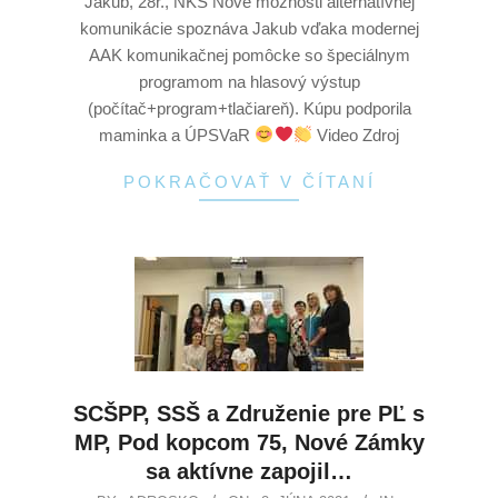
Jakub, 28r., NKS Nové možnosti alternatívnej
komunikácie spoznáva Jakub vďaka modernej
AAK komunikačnej pomôcke so špeciálnym
programom na hlasový výstup
(počítač+program+tlačiareň). Kúpu podporila
maminka a ÚPSVaR
Video Zdroj
POKRAČOVAŤ V ČÍTANÍ
SCŠPP, SSŠ a Združenie pre PĽ s
MP, Pod kopcom 75, Nové Zámky
sa aktívne zapojil…