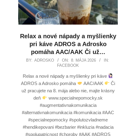
Relax a nové nápady a myšlienky
pri káve ADROS a Adrosko
pomáha AAC/AAK Či už…
BY:
ADROSKO
ON:
8. MÁJA 2026
IN:
FACEBOOK
Relax a nové nápady a myšlienky pri káve
ADROS a Adrosko pomáha
AAC/AAK
Či
už pracujete na 8. mája alebo nie, majte krásny
deň
www.specialnepomocky.sk
#augmentativnakomunikacia
#alternativnakomunikacia #komunikacia #AAC
#specialnepomocky #spolutozvladneme
#hendikepovani #bezbarier #inkluzia #nadacia
#spolupatricnost #choroby #AAK #ADROS