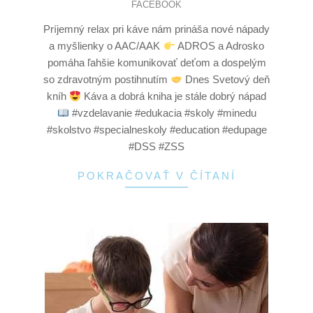
FACEBOOK
Príjemný relax pri káve nám prináša nové nápady
a myšlienky o AAC/AAK
ADROS a Adrosko
pomáha ľahšie komunikovať deťom a dospelým
so zdravotným postihnutím
Dnes Svetový deň
kníh
Káva a dobrá kniha je stále dobrý nápad
#vzdelavanie #edukacia #skoly #minedu
#skolstvo #specialneskoly #education #edupage
#DSS #ZSS
POKRAČOVAŤ V ČÍTANÍ