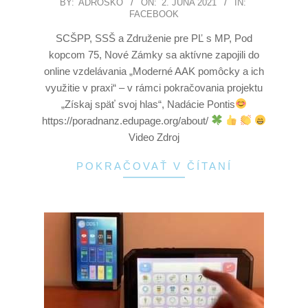
BY:
ADROSKO
ON:
2. JÚNA 2021
IN:
FACEBOOK
SCŠPP, SSŠ a Združenie pre PĽ s MP, Pod
kopcom 75, Nové Zámky sa aktívne zapojili do
online vzdelávania „Moderné AAK pomôcky a ich
využitie v praxi“ – v rámci pokračovania projektu
„Získaj späť svoj hlas“, Nadácie Pontis
https://poradnanz.edupage.org/about/
Video Zdroj
POKRAČOVAŤ V ČÍTANÍ