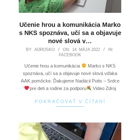
Učenie hrou a komunikácia Marko
s NKS spoznáva, učí sa a objavuje
nové slová v…
BY:
ADROSKO
ON:
14. MÁJA 2022
IN:
FACEBOOK
Učenie hrou a komunikácia
Marko s NKS
spoznáva, učí sa a objavuje nové slová vďaka
AAK pomôcke. Ďakujeme Nadácii Potis – Srdce
pre deti a rodine za podporu
Video Zdroj
POKRAČOVAŤ V ČÍTANÍ