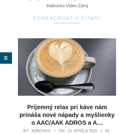
#adrosko Video Zdroj
POKRAČOVAŤ V ČÍTANÍ
Príjemný relax pri káve nám
prináša nové nápady a myšlienky
o AAC/AAK ADROS a A…
BY:
ADROSKO
ON:
23. APRÍLA 2026
IN: