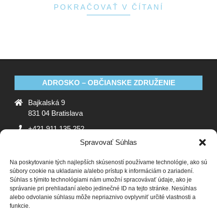
POKRAČOVAŤ V ČÍTANÍ
ADROSKO – OBČIANSKE ZDRUŽENIE
Bajkalská 9
831 04 Bratislava
+421 911 135 252
Spravovať Súhlas
oz@adrosko.sk
Na poskytovanie tých najlepších skúseností používame technológie, ako sú
ADROSKO
súbory cookie na ukladanie a/alebo prístup k informáciám o zariadení.
Súhlas s týmito technológiami nám umožní spracovávať údaje, ako je
Stanovy OZ
Ochrana osobných údajov
Zásady
správanie pri prehliadaní alebo jedinečné ID na tejto stránke. Nesúhlas
alebo odvolanie súhlasu môže nepriaznivo ovplyvniť určité vlastnosti a
používania súborov cookie (EÚ)
Vyhlásenie o ochrane
funkcie.
osobných údajov (EU)