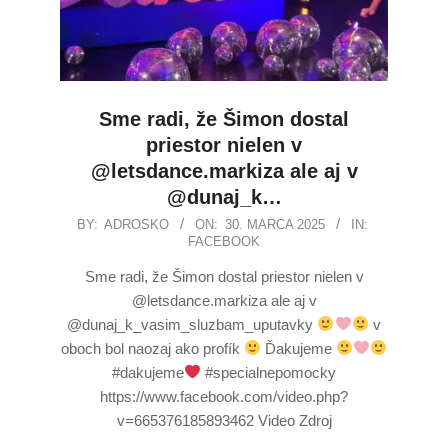
Sme radi, že Šimon dostal
priestor nielen v
@letsdance.markiza ale aj v
@dunaj_k…
BY:
ADROSKO
ON:
30. MARCA 2025
IN:
FACEBOOK
Sme radi, že Šimon dostal priestor nielen v
@letsdance.markiza ale aj v
@dunaj_k_vasim_sluzbam_uputavky
v
oboch bol naozaj ako profík
Ďakujeme
#dakujeme
#specialnepomocky
https://www.facebook.com/video.php?
v=665376185893462 Video Zdroj