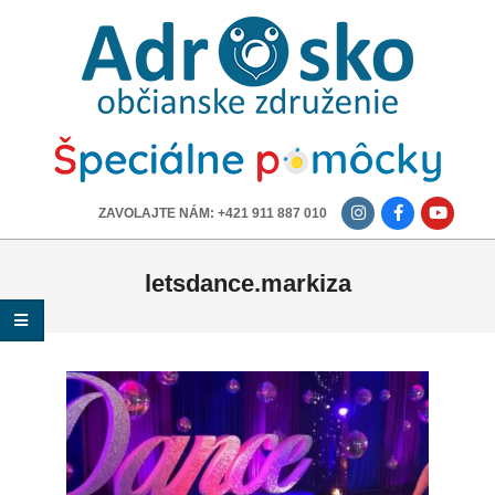
ADROSKO
-
OBČIANSKE
ZDRUŽENIE
-------------
ZAVOLAJTE NÁM: +421 911 887 010
letsdance.markiza