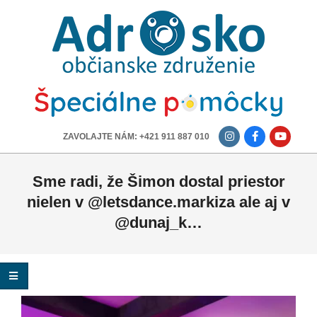
ADROSKO
-
OBČIANSKE
ZDRUŽENIE
-------------
ZAVOLAJTE NÁM: +421 911 887 010
Sme radi, že Šimon dostal priestor
nielen v @letsdance.markiza ale aj v
@dunaj_k…