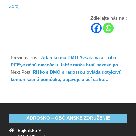
Zdroj
Zdieľajte nás na :
Previous Post:
Adamko má DMO Avšak má aj Tobii
PCEye očnú navigáciu, takže môže hrať pexeso po…
Next Post:
Riško s DMO s radosťou ovláda dotykovú
komunikačnú pomôcku, objavuje a učí sa ko…
ADROSKO – OBČIANSKE ZDRUŽENIE
Bajkalská 9