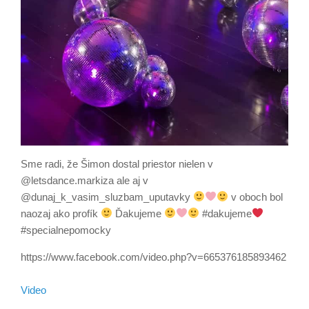
Sme radi, že Šimon dostal priestor nielen v
@letsdance.markiza ale aj v
@dunaj_k_vasim_sluzbam_uputavky
v oboch bol
naozaj ako profík
Ďakujeme
#dakujeme
#specialnepomocky
https://www.facebook.com/video.php?v=665376185893462
Video