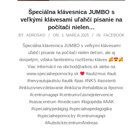
Špeciálna klávesnica JUMBO s
veľkými klávesami uľahčí písanie na
počítači nielen…
BY:
ADROSKO
ON:
1. MARCA 2025
IN:
FACEBOOK
Špeciálna klávesnica JUMBO s veľkými klávesami
uľahčí písanie na počítači nielen deťom, ale aj
dospelým, vďaka farebnému rozlíšeniu kláves
Viac informácií na obchod@adros.sk alebo na
www.specialnepomocky.sk
#autizmus #auti
#nevyautujautistu #autik #pas #NKS #asistenti
#inkluzivnevzdelavanie #inklúzia #rehabilitacia #pomoc
#centrumagapi #centrumvčasnejintervencie
#sasacentrum #medicsam #logopédia #AAK
#specialnypedagog #specialnapedagogika
#specialnepomocky #centrumagapi
#AutistickécentrumAndreas