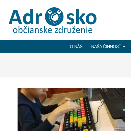
ADROSKO
-
O NÁS
NAŠA ČINNOSŤ
OBČIANSKE
ZDRUŽENIE