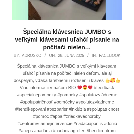
Špeciálna klávesnica JUMBO s
veľkými klávesami uľahčí písanie na
počítači nielen…
BY:
ADROSKO
ON:
29. JÚNA 2025
IN:
FACEBOOK
Špeciálna klávesnica JUMBO s veľkými klávesami
uľahčí písanie na počítači nielen deťom, ale aj
dospelým, vďaka farebnému rozlíšeniu kláves
Viac informácií v našom BIO
#feedback
#specialnepomocky #pomocky #spolutozvládneme
#spolupatričnosť #pomôcky #spolutozvladneme
#hendikepovani #bezbarier #inklúzia #spolupatricnost
#pomoc #appa #zriedkavéchoroby
#centrumvčasnejintervencie #nadaciapontis #donio
#aneps #nadácia #nadaciaagrofert #hendicentrum