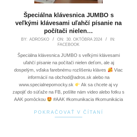
Špeciálna klávesnica JUMBO s
veľkými klávesami uľahčí písanie na
počítači nielen…
BY:
ADROSKO
ON:
30. OKTÓBRA 2024
IN:
FACEBOOK
Špeciálna klávesnica JUMBO s veľkými klávesami
uľahčí písanie na počítači nielen deťom, ale aj
dospelým, vďaka farebnému rozlíšeniu kláves
Viac
informácií na obchod@adros.sk alebo na
www.specialnepomocky.sk
Ak sa chcete aj vy
zapojiť do súťaže na FB, pošlite nám video alebo fotku s
AAK pomôckou
#AAK #komunikacia #komunikácia
POKRAČOVAŤ V ČÍTANÍ