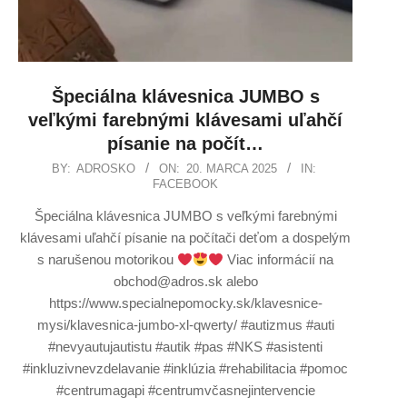
Špeciálna klávesnica JUMBO s
veľkými farebnými klávesami uľahčí
písanie na počít…
BY:
ADROSKO
ON:
20. MARCA 2025
IN:
FACEBOOK
Špeciálna klávesnica JUMBO s veľkými farebnými
klávesami uľahčí písanie na počítači deťom a dospelým
s narušenou motorikou
Viac informácií na
obchod@adros.sk alebo
https://www.specialnepomocky.sk/klavesnice-
mysi/klavesnica-jumbo-xl-qwerty/ #autizmus #auti
#nevyautujautistu #autik #pas #NKS #asistenti
#inkluzivnevzdelavanie #inklúzia #rehabilitacia #pomoc
#centrumagapi #centrumvčasnejintervencie