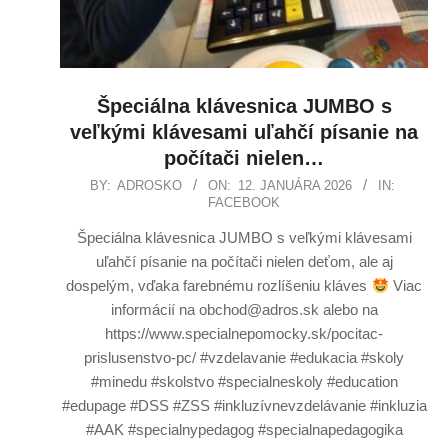
Špeciálna klávesnica JUMBO s
veľkými klávesami uľahčí písanie na
počítači nielen…
BY:
ADROSKO
ON:
12. JANUÁRA 2026
IN:
FACEBOOK
Špeciálna klávesnica JUMBO s veľkými klávesami
uľahčí písanie na počítači nielen deťom, ale aj
dospelým, vďaka farebnému rozlíšeniu kláves
Viac
informácií na obchod@adros.sk alebo na
https://www.specialnepomocky.sk/pocitac-
prislusenstvo-pc/ #vzdelavanie #edukacia #skoly
#minedu #skolstvo #specialneskoly #education
#edupage #DSS #ZSS #inkluzívnevzdelávanie #inkluzia
#AAK #specialnypedagog #specialnapedagogika