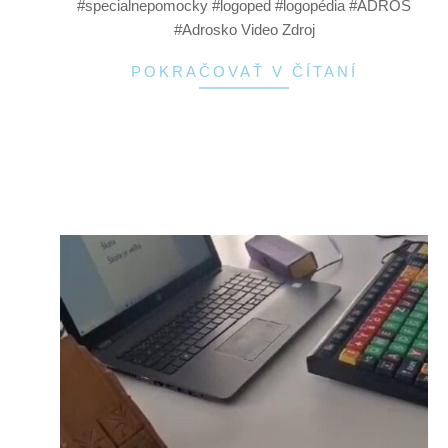
#specialnepomocky #logoped #logopédia #ADROS
#Adrosko Video Zdroj
POKRAČOVAŤ V ČÍTANÍ