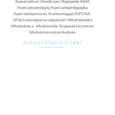
#sasacentrum #medicsam #logopédia #AAK
#specialnypedagog #specialnapedagogika
#specialnepomocky #centrumagapi #SPONA-
SPoločnosťnápomocnáautistom #Modráhliadka
#Marienkao.z. #Andromeda-Terapeutickécentrum
#AutistickécentrumAndreas
POKRAČOVAŤ V ČÍTANÍ