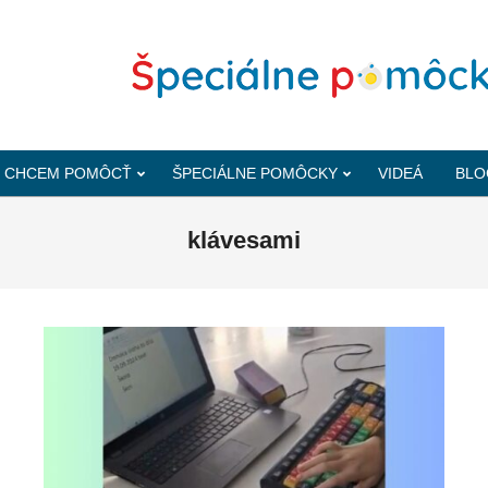
CHCEM POMÔCŤ
ŠPECIÁLNE POMÔCKY
VIDEÁ
BLO
klávesami