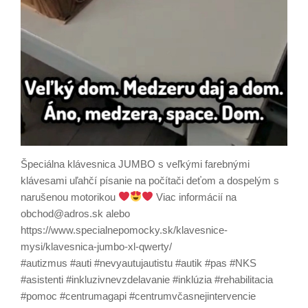
Špeciálna klávesnica JUMBO s veľkými farebnými
klávesami uľahčí písanie na počítači deťom a dospelým s
narušenou motorikou
Viac informácií na
obchod@adros.sk alebo
https://www.specialnepomocky.sk/klavesnice-
mysi/klavesnica-jumbo-xl-qwerty/
#autizmus #auti #nevyautujautistu #autik #pas #NKS
#asistenti #inkluzivnevzdelavanie #inklúzia #rehabilitacia
#pomoc #centrumagapi #centrumvčasnejintervencie