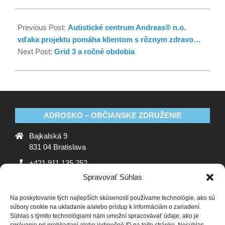
Previous Post:
Autistické centrum Andreas® n.o.
vďaka projektu pomáha klientom s rôznym zdravo…
Next Post:
Grid 3 a ročné obdobia
ADROSKO – OBČIANSKE ZDRUŽENIE
Bajkalská 9
831 04 Bratislava
+421 911 135 252
Spravovať Súhlas
oz@adrosko.sk
Na poskytovanie tých najlepších skúseností používame technológie, ako sú
ADROSKO
súbory cookie na ukladanie a/alebo prístup k informáciám o zariadení.
Súhlas s týmito technológiami nám umožní spracovávať údaje, ako je
Stanovy OZ
Ochrana osobných údajov
Zásady