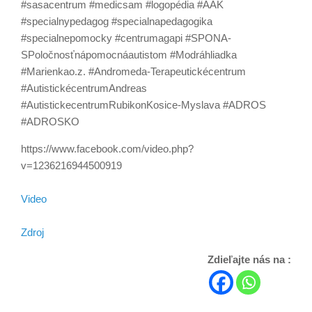
#sasacentrum #medicsam #logopédia #AAK
#specialnypedagog #specialnapedagogika
#specialnepomocky #centrumagapi #SPONA-
SPoločnosťnápomocnáautistom #Modráhliadka
#Marienkao.z. #Andromeda-Terapeutickécentrum
#AutistickécentrumAndreas
#AutistickecentrumRubikonKosice-Myslava #ADROS
#ADROSKO
https://www.facebook.com/video.php?
v=1236216944500919
Video
Zdroj
Zdieľajte nás na :