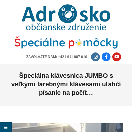
ADROSKO
-
OBČIANSKE
ZDRUŽENIE
-------------
ZAVOLAJTE NÁM: +421 911 887 010
Špeciálna klávesnica JUMBO s
veľkými farebnými klávesami uľahčí
písanie na počít…