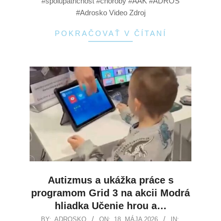
#spolupatricnost #choroby #AAK #ADROS
#Adrosko Video Zdroj
POKRAČOVAŤ V ČÍTANÍ
Autizmus a ukážka práce s
programom Grid 3 na akcii Modrá
hliadka Učenie hrou a…
BY:
ADROSKO
ON:
18. MÁJA 2026
IN: