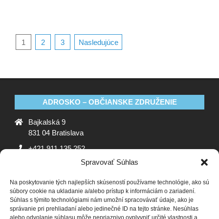
1
2
3
Nasledujúce
ADROSKO – OBČIANSKE ZDRUŽENIE
Bajkalská 9
831 04 Bratislava
+421 911 135 252
Spravovať Súhlas
oz@adrosko.sk
Na poskytovanie tých najlepších skúseností používame technológie, ako sú
ADROSKO
súbory cookie na ukladanie a/alebo prístup k informáciám o zariadení.
Súhlas s týmito technológiami nám umožní spracovávať údaje, ako je
Stanovy OZ
Ochrana osobných údajov
Zásady
správanie pri prehliadaní alebo jedinečné ID na tejto stránke. Nesúhlas
alebo odvolanie súhlasu môže nepriaznivo ovplyvniť určité vlastnosti a
používania súborov cookie (EÚ)
Vyhlásenie o ochrane