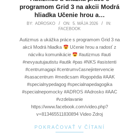
programom Grid 3 na akcii Modrá
hliadka Učenie hrou a…
BY:
ADROSKO
ON:
5. MÁJA 2026
IN:
FACEBOOK
Autizmus a ukážka práce s programom Grid 3 na
akcii Modrá hliadka
Učenie hrou a radosť z
nácviku komunikácie
#autizmus #auti
#nevyautujautistu #autik #pas #NKS #asistenti
#centrumagapi #centrumvčasnejintervencie
#sasacentrum #medicsam #logopédia #AAK
#specialnypedagog #specialnapedagogika
#specialnepomocky #ADROS #Adrosko #AAC
#vzdelavanie
https://www.facebook.com/video.php?
v=813465511830894 Video Zdroj
POKRAČOVAŤ V ČÍTANÍ