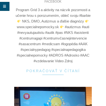
FACEBOOK
Program Grid 3 a aktivity na nácvik pozornosti a
učenie hrou s porozumením, obleč svoju #barbie
NKS, DMO, Autizmus a ďalšie diagnózy
www.specialnepomocky.sk
#autizmus #auti
#nevyautujautistu #autik #pas #NKS #asistenti
#centrumagapi #centrumvčasnejintervencie
#sasacentrum #medicsam #logopédia #AAK
#specialnypedagog #specialnapedagogika
#specialnepomocky #ADROS #Adrosko #AAC
#vzdelavanie Video Zdroj
POKRAČOVAŤ V ČÍTANÍ