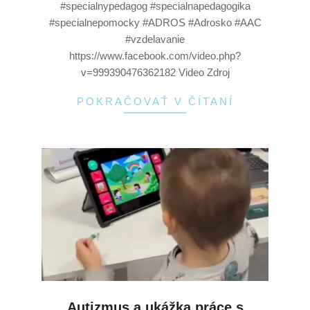
#specialnypedagog #specialnapedagogika
#specialnepomocky #ADROS #Adrosko #AAC
#vzdelavanie
https://www.facebook.com/video.php?
v=999390476362182 Video Zdroj
POKRAČOVAŤ V ČÍTANÍ
Autizmus a ukážka práce s