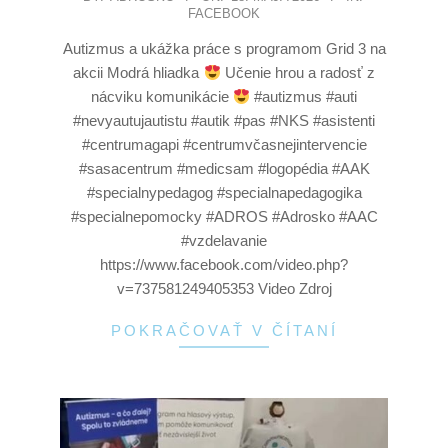
FACEBOOK
Autizmus a ukážka práce s programom Grid 3 na
akcii Modrá hliadka
Učenie hrou a radosť z
nácviku komunikácie
#autizmus #auti
#nevyautujautistu #autik #pas #NKS #asistenti
#centrumagapi #centrumvčasnejintervencie
#sasacentrum #medicsam #logopédia #AAK
#specialnypedagog #specialnapedagogika
#specialnepomocky #ADROS #Adrosko #AAC
#vzdelavanie
https://www.facebook.com/video.php?
v=737581249405353 Video Zdroj
POKRAČOVAŤ V ČÍTANÍ