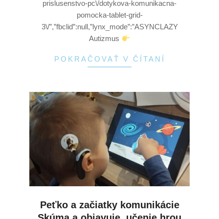
prislusenstvo-pc\/dotykova-komunikacna-
pomocka-tablet-grid-
3\/”,”fbclid”:null,”lynx_mode”:”ASYNCLAZY
Autizmus
POKRAČOVAŤ V ČÍTANÍ
Peťko a začiatky komunikácie
Skúma a objavuje, učenie hrou