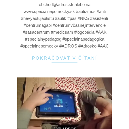
obchod@adros.sk alebo na
www.specialnepomocky.sk #autizmus #auti
#nevyautujautistu #autik #pas #NKS #asistenti
#centrumagapi #centrumvčasnejintervencie
#sasacentrum #medicsam #logopédia #AAK
#specialnypedagog #specialnapedagogika
#specialnepomocky #ADROS #Adrosko #AAC
POKRAČOVAŤ V ČÍTANÍ