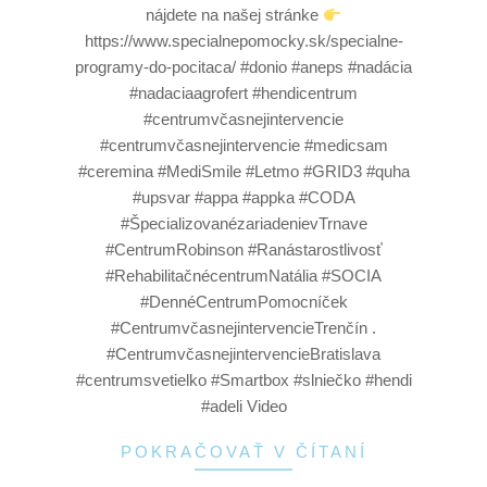
nájdete na našej stránke
https://www.specialnepomocky.sk/specialne-
programy-do-pocitaca/ #donio #aneps #nadácia
#nadaciaagrofert #hendicentrum
#centrumvčasnejintervencie
#centrumvčasnejintervencie #medicsam
#ceremina #MediSmile #Letmo #GRID3 #quha
#upsvar #appa #appka #CODA
#ŠpecializovanézariadenievTrnave
#CentrumRobinson #Ranástarostlivosť
#RehabilitačnécentrumNatália #SOCIA
#DennéCentrumPomocníček
#CentrumvčasnejintervencieTrenčín .
#CentrumvčasnejintervencieBratislava
#centrumsvetielko #Smartbox #slniečko #hendi
#adeli Video
POKRAČOVAŤ V ČÍTANÍ