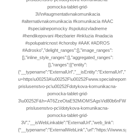
pomocka-tablet-grid-
3\/\n#augmentativnakomunikacia
#alternativnakomunikacia #komunikacia #AAC
#specialnepomocky #spolutozvladneme
#hendikepovani #bezbarier #inkluzia #nadacia
#spolupatricnost #choroby #AAK #ADROS
#Adrosko”,”delight_ranges”:[],”image_ranges”:
[],”inline_style_ranges”:[],”aggregated_ranges”:
[],”ranges”:[{“entity”:
{“__typename”:”ExternalUrl”,”__isEntity”:”ExternalUrl”,”url”:”
u=https\u00253A\u00252F\u00252Fwww.specialnepomocky
prislusenstvo-pc\u00252Fdotykova-komunikacna-
pomocka-tablet-grid-
3\u00252F&h=AT6ZzeOtaE92MiOMSAgsVid80b6nFWQckOTK
prislusenstvo-pc\/dotykova-komunikacna-
pomocka-tablet-grid-
3\/”,”__isWebLinkable”:”ExternalUrl”,”web_link”:
{“__typename”:”ExternalWebLink”,”url”:”https:\/\/www.spec