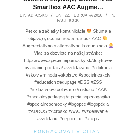
Smartbox AAC Augme…
BY:
ADROSKO
ON:
22. FEBRUÁRA 2026
IN:
FACEBOOK
Peťko a začiatky komunikácie
Skúma a
objavuje, učenie hrou Smartbox AAC
Augmentatívna a alternatívna komunikácia
Viac sa dozviete na našej stránke:
https://www.specialnepomocky.sk/dotykove-
ovladanie-pocitaca/ #vzdelavanie #edukacia
#skoly #minedu #skolstvo #specialneskoly
#education #edupage #DSS #ZSS
#inkluzívnevzdelávanie #inkluzia #AAK
#specialnypedagog #specialnapedagogika
#specialnepomocky #logoped #logopédia
#ADROS #Adrosko #AAC #vzdelavanie
#vzdelanie #nepočujúci #aneps
POKRAČOVAŤ V ČÍTANÍ