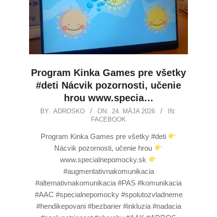
Program Kinka Games pre všetky
#deti Nácvik pozornosti, učenie
hrou www.specia…
BY:
ADROSKO
ON:
24. MÁJA 2026
IN:
FACEBOOK
Program Kinka Games pre všetky #deti
Nácvik pozornosti, učenie hrou
www.specialnepomocky.sk
#augmentativnakomunikacia
#alternativnakomunikacia #PAS #komunikacia
#AAC #specialnepomocky #spolutozvladneme
#hendikepovani #bezbarier #inkluzia #nadacia