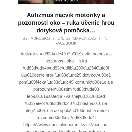
Autizmus nácvik motoriky a
pozornosti oko – ruka učenie hrou
dotyková pomôcka…
BY:
ADROSKO
ON:
22. MARCA 2026
IN:
FACEBOOK
Autizmus \ud83d\udc49 n\u00e1cvik motoriky a
pozornosti oko – ruka
\ud83d\ude4b\ud83c\udffb\u200d\u2640\ufe0f
u\u010denie hrou \ud83e\udd29 dotykov\u00e1
pom\u00f4cka \ud83d\udc49 komunik\u00e1cia s
porozumen\u00edm \ud83d\ude03
lep\u0161\u00ed a kvalitnej\u0161\u00ed
\u017eivot \ud83d\udc49 \u013eah\u0161ia
integr\u00e1cia do spolo\u010dnosti a medzi
rovesn\u00edkov \ud83d\udc4f
https:\/\/www.specialnepomocky.sk\/pocitac-
prislusenstvo-pc\/dotykova-komunikacna-