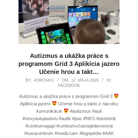
Autizmus a ukážka práce s
programom Grid 3 Aplikícia jazero
Učenie hrou a takt…
BY:
ADROSKO
ON:
12. MÁJA 2026
IN:
FACEBOOK
Autizmus a ukážka práce s programom Grid 3
Aplikícia jazero
Učenie hrou a takto z nácviku
komunikácie
#autizmus #auti
#nevyautujautistu #autik #pas #NKS #asistenti
#centrumagapi #centrumvčasnejintervencie
#sasacentrum #medicsam #logopédia #AAK