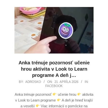
Anka trénuje pozornosť učenie
hrou aktivita v Look to Learn
programe A deň j…
BY:
ADROSKO
ON:
21. APRÍLA 2026
IN:
FACEBOOK
Anka trénuje pozornosť
učenie hrou
aktivita
v Look to Learn programe
A deň je hneď krajší
a veselší
Viac informácií o pomôcke na