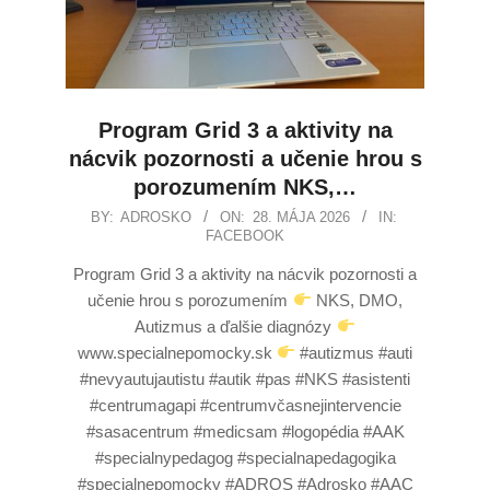
Program Grid 3 a aktivity na
nácvik pozornosti a učenie hrou s
porozumením NKS,…
BY:
ADROSKO
ON:
28. MÁJA 2026
IN:
FACEBOOK
Program Grid 3 a aktivity na nácvik pozornosti a
učenie hrou s porozumením
NKS, DMO,
Autizmus a ďalšie diagnózy
www.specialnepomocky.sk
#autizmus #auti
#nevyautujautistu #autik #pas #NKS #asistenti
#centrumagapi #centrumvčasnejintervencie
#sasacentrum #medicsam #logopédia #AAK
#specialnypedagog #specialnapedagogika
#specialnepomocky #ADROS #Adrosko #AAC