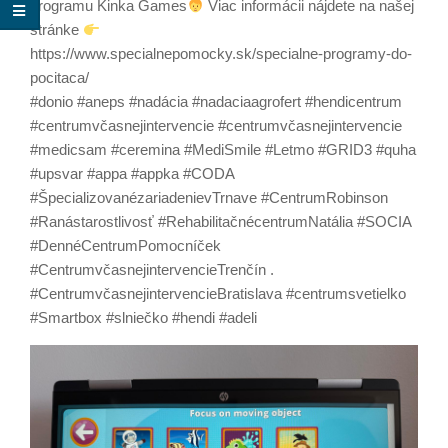
programu Kinka Games
Viac informácii nájdete na našej
stránke
https://www.specialnepomocky.sk/specialne-programy-do-
pocitaca/
#donio #aneps #nadácia #nadaciaagrofert #hendicentrum
#centrumvčasnejintervencie #centrumvčasnejintervencie
#medicsam #ceremina #MediSmile #Letmo #GRID3 #quha
#upsvar #appa #appka #CODA
#ŠpecializovanézariadenievTrnave #CentrumRobinson
#Ranástarostlivosť #RehabilitačnécentrumNatália #SOCIA
#DennéCentrumPomocníček
#CentrumvčasnejintervencieTrenčín .
#CentrumvčasnejintervencieBratislava #centrumsvetielko
#Smartbox #slniečko #hendi #adeli