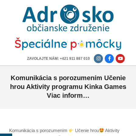
ADROSKO
-
OBČIANSKE
ZDRUŽENIE
-------------
ZAVOLAJTE NÁM: +421 911 887 010
Komunikácia s porozumením Učenie
hrou Aktivity programu Kinka Games
Viac inform…
Komunikácia s porozumením
Učenie hrou
Aktivity