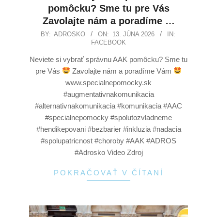
pomôcku? Sme tu pre Vás
Zavolajte nám a poradíme …
BY:
ADROSKO
ON:
13. JÚNA 2026
IN:
FACEBOOK
Neviete si vybrať správnu AAK pomôcku? Sme tu
pre Vás
Zavolajte nám a poradíme Vám
www.specialnepomocky.sk
#augmentativnakomunikacia
#alternativnakomunikacia #komunikacia #AAC
#specialnepomocky #spolutozvladneme
#hendikepovani #bezbarier #inkluzia #nadacia
#spolupatricnost #choroby #AAK #ADROS
#Adrosko Video Zdroj
POKRAČOVAŤ V ČÍTANÍ