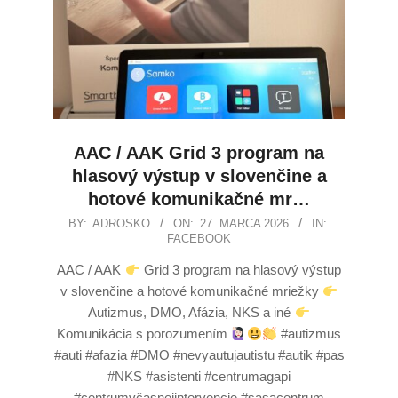
AAC / AAK Grid 3 program na
hlasový výstup v slovenčine a
hotové komunikačné mr…
BY:
ADROSKO
ON:
27. MARCA 2026
IN:
FACEBOOK
AAC / AAK
Grid 3 program na hlasový výstup
v slovenčine a hotové komunikačné mriežky
Autizmus, DMO, Afázia, NKS a iné
Komunikácia s porozumením
#autizmus
#auti #afazia #DMO #nevyautujautistu #autik #pas
#NKS #asistenti #centrumagapi
#centrumvčasnejintervencie #sasacentrum