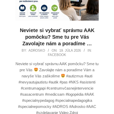
Neviete si vybrať správnu AAK
pomôcku? Sme tu pre Vás
Zavolajte nám a poradíme …
BY:
ADROSKO
ON:
19. JÚLA 2026
IN:
FACEBOOK
Neviete si vybrať správnu AAK pomôcku? Sme tu
pre Vás
Zavolajte nám a poradíme Vám a
navyše Vás zaškolíme
#autizmus #auti
#nevyautujautistu #autik #pas #NKS #asistenti
#centrumagapi #centrumvčasnejintervencie
#sasacentrum #medicsam #logopédia #AAK
#specialnypedagog #specialnapedagogika
#specialnepomocky #ADROS #Adrosko #AAC
#vzdelavanie Video Zdroj