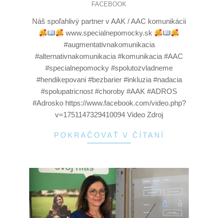
FACEBOOK
Náš spoľahlivý partner v AAK / AAC komunikácii
www.specialnepomocky.sk
#augmentativnakomunikacia
#alternativnakomunikacia #komunikacia #AAC
#specialnepomocky #spolutozvladneme
#hendikepovani #bezbarier #inkluzia #nadacia
#spolupatricnost #choroby #AAK #ADROS
#Adrosko https://www.facebook.com/video.php?
v=1751147329410094 Video Zdroj
POKRAČOVAŤ V ČÍTANÍ