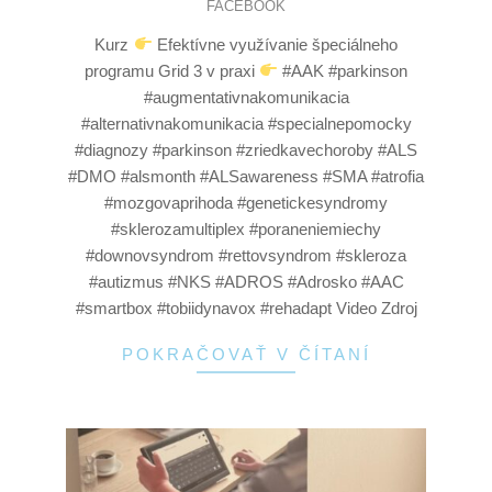
FACEBOOK
Kurz
Efektívne využívanie špeciálneho
programu Grid 3 v praxi
#AAK #parkinson
#augmentativnakomunikacia
#alternativnakomunikacia #specialnepomocky
#diagnozy #parkinson #zriedkavechoroby #ALS
#DMO #alsmonth #ALSawareness #SMA #atrofia
#mozgovaprihoda #genetickesyndromy
#sklerozamultiplex #poraneniemiechy
#downovsyndrom #rettovsyndrom #skleroza
#autizmus #NKS #ADROS #Adrosko #AAC
#smartbox #tobiidynavox #rehadapt Video Zdroj
POKRAČOVAŤ V ČÍTANÍ