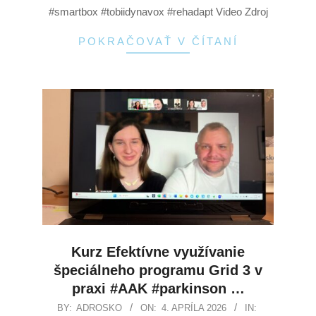
#smartbox #tobiidynavox #rehadapt Video Zdroj
POKRAČOVAŤ V ČÍTANÍ
Kurz Efektívne využívanie
špeciálneho programu Grid 3 v
praxi #AAK #parkinson …
BY:
ADROSKO
ON:
4. APRÍLA 2026
IN: