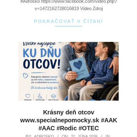
#Adrosko https://www.facebook.com/video.php?
v=1472162728016819 Video Zdroj
POKRAČOVAŤ V ČÍTANÍ
Krásny deň otcov
www.specialnepomocky.sk #AAK
#AAC #Rodic #OTEC
BY:
ADROSKO
ON:
21. JÚNA 2026
IN: