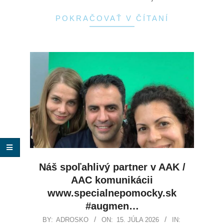
POKRAČOVAŤ V ČÍTANÍ
Náš spoľahlivý partner v AAK /
AAC komunikácii
www.specialnepomocky.sk
#augmen…
BY:
ADROSKO
ON:
15. JÚLA 2026
IN: