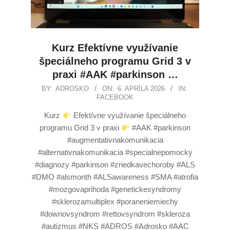
Kurz Efektívne využívanie
špeciálneho programu Grid 3 v
praxi #AAK #parkinson …
BY:
ADROSKO
ON:
6. APRÍLA 2026
IN:
FACEBOOK
Kurz
Efektívne využívanie špeciálneho
programu Grid 3 v praxi
#AAK #parkinson
#augmentativnakomunikacia
#alternativnakomunikacia #specialnepomocky
#diagnozy #parkinson #zriedkavechoroby #ALS
#DMO #alsmonth #ALSawareness #SMA #atrofia
#mozgovaprihoda #genetickesyndromy
#sklerozamultiplex #poraneniemiechy
#downovsyndrom #rettovsyndrom #skleroza
#autizmus #NKS #ADROS #Adrosko #AAC