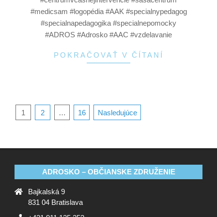
#medicsam #logopédia #AAK #specialnypedagog
#specialnapedagogika #specialnepomocky
#ADROS #Adrosko #AAC #vzdelavanie
POKRAČOVAŤ V ČÍTANÍ
1
2
…
16
Nasledujúce
ADROSKO – OBČIANSKE ZDRUŽENIE
Bajkalská 9
831 04 Bratislava