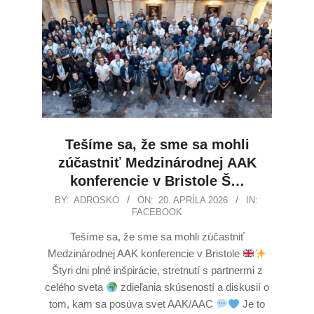
Tešíme sa, že sme sa mohli
zúčastniť Medzinárodnej AAK
konferencie v Bristole Š…
BY:
ADROSKO
ON:
20. APRÍLA 2026
IN:
FACEBOOK
Tešíme sa, že sme sa mohli zúčastniť
Medzinárodnej AAK konferencie v Bristole
Štyri dni plné inšpirácie, stretnutí s partnermi z
celého sveta
zdieľania skúseností a diskusií o
tom, kam sa posúva svet AAK/AAC
Je to