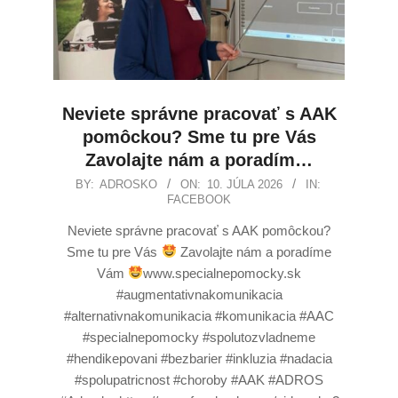
Neviete správne pracovať s AAK
pomôckou? Sme tu pre Vás
Zavolajte nám a poradím…
BY:
ADROSKO
ON:
10. JÚLA 2026
IN:
FACEBOOK
Neviete správne pracovať s AAK pomôckou?
Sme tu pre Vás
Zavolajte nám a poradíme
Vám
www.specialnepomocky.sk
#augmentativnakomunikacia
#alternativnakomunikacia #komunikacia #AAC
#specialnepomocky #spolutozvladneme
#hendikepovani #bezbarier #inkluzia #nadacia
#spolupatricnost #choroby #AAK #ADROS