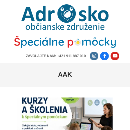
ADROSKO
-
OBČIANSKE
ZDRUŽENIE
-------------
ZAVOLAJTE NÁM: +421 911 887 010
AAK