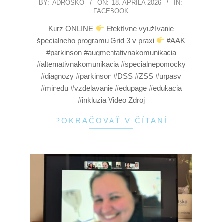
BY:
ADROSKO
ON:
18. APRÍLA 2026
IN:
FACEBOOK
Kurz ONLINE
Efektívne využívanie
špeciálneho programu Grid 3 v praxi
#AAK
#parkinson #augmentativnakomunikacia
#alternativnakomunikacia #specialnepomocky
#diagnozy #parkinson #DSS #ZSS #urpasv
#minedu #vzdelavanie #edupage #edukacia
#inkluzia Video Zdroj
POKRAČOVAŤ V ČÍTANÍ