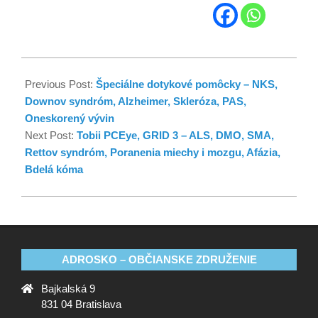
Previous Post:
Špeciálne dotykové pomôcky – NKS,
Downov syndróm, Alzheimer, Skleróza, PAS,
Oneskorený vývin
Next Post:
Tobii PCEye, GRID 3 – ALS, DMO, SMA,
Rettov syndróm, Poranenia miechy i mozgu, Afázia,
Bdelá kóma
ADROSKO – OBČIANSKE ZDRUŽENIE
Bajkalská 9
831 04 Bratislava