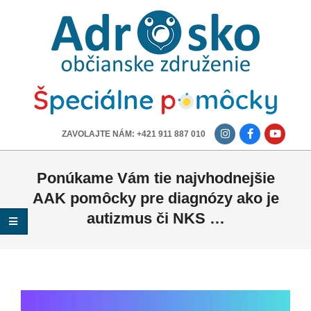
ADROSKO
-
OBČIANSKE
ZDRUŽENIE
-------------
ZAVOLAJTE NÁM: +421 911 887 010
Ponúkame Vám tie najvhodnejšie
AAK pomôcky pre diagnózy ako je
autizmus či NKS …