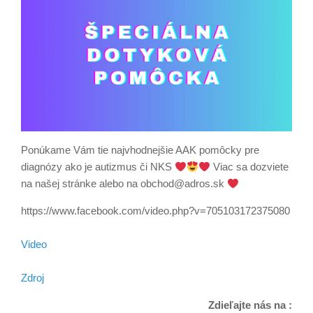
Ponúkame Vám tie najvhodnejšie AAK pomôcky pre
diagnózy ako je autizmus či NKS
Viac sa dozviete
na našej stránke alebo na obchod@adros.sk
https://www.facebook.com/video.php?v=705103172375080
Video
Zdroj
Zdieľajte nás na :