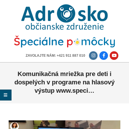
ADROSKO
-
OBČIANSKE
ZDRUŽENIE
-------------
ZAVOLAJTE NÁM: +421 911 887 010
Komunikačná mriežka pre deti i
dospelých v programe na hlasový
výstup www.speci…