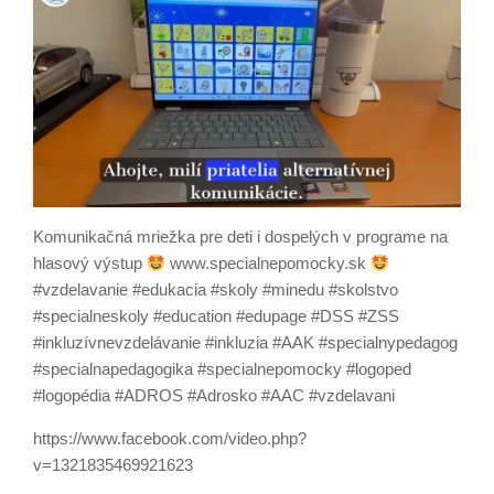
Komunikačná mriežka pre deti i dospelých v programe na
hlasový výstup
www.specialnepomocky.sk
#vzdelavanie #edukacia #skoly #minedu #skolstvo
#specialneskoly #education #edupage #DSS #ZSS
#inkluzívnevzdelávanie #inkluzia #AAK #specialnypedagog
#specialnapedagogika #specialnepomocky #logoped
#logopédia #ADROS #Adrosko #AAC #vzdelavani
https://www.facebook.com/video.php?
v=1321835469921623