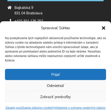
Bajkalská 9
831 04 Bratislava
+421 911 135 252
Spravovať Súhlas
oz@adrosko.sk
Na poskytovanie tých najlepších skúseností používame technológie, ako sú
ADROSKO
súbory cookie na ukladanie a/alebo prístup k informáciám o zariadení.
Súhlas s týmito technológiami nám umožní spracovávať údaje, ako je
Stanovy OZ
Ochrana osobných údajov
Zásady
správanie pri prehliadaní alebo jedinečné ID na tejto stránke. Nesúhlas
alebo odvolanie súhlasu môže nepriaznivo ovplyvniť určité vlastnosti a
používania súborov cookie (EÚ)
Vyhlásenie o ochrane
funkcie.
osobných údajov (EU)
SLEDUJTE NÁS
Prijať
Odmietnúť
Zobraziť predvoľby
Zásady ochrany osobných údajov
Designed using
Unos Premium
. Powered by
WordPress
.
Zásady používania súborov cookie
Vyhlásenie o ochrane osobných údajov