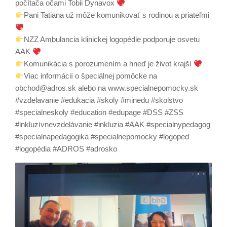
počítača očami Tobii Dynavox
Pani Tatiana už môže komunikovať s rodinou a priateľmi
NZZ Ambulancia klinickej logopédie podporuje osvetu
AAK
Komunikácia s porozumením a hneď je život krajší
Viac informácií o špeciálnej pomôcke na
obchod@adros.sk alebo na www.specialnepomocky.sk
#vzdelavanie #edukacia #skoly #minedu #skolstvo
#specialneskoly #education #edupage #DSS #ZSS
#inkluzívnevzdelávanie #inkluzia #AAK #specialnypedagog
#specialnapedagogika #specialnepomocky #logoped
#logopédia #ADROS #adrosko