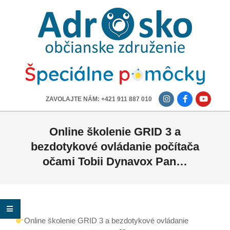
ADROSKO
-
OBČIANSKE
ZDRUŽENIE
-------------
ZAVOLAJTE NÁM: +421 911 887 010
Online školenie GRID 3 a
bezdotykové ovládanie počítača
očami Tobii Dynavox Pan…
Online školenie GRID 3 a bezdotykové ovládanie