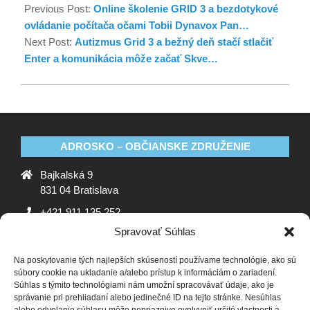
Previous Post:
Online školenie GRID 3 a bezdotykové
ovládanie počítača očami Tobii Dynavox Pan…
Next Post:
Autizmus Grid 3 a bežný deň stačí stlačiť
Enter a komunikácia môže začať Skve…
ADROSKO – OBČIANSKE ZDRUŽENIE
Bajkalská 9
831 04 Bratislava
+421 911 135 252
Spravovať Súhlas
oz@adrosko.sk
Na poskytovanie tých najlepších skúseností používame technológie, ako sú
ADROSKO
súbory cookie na ukladanie a/alebo prístup k informáciám o zariadení.
Súhlas s týmito technológiami nám umožní spracovávať údaje, ako je
Stanovy OZ
Ochrana osobných údajov
Zásady
správanie pri prehliadaní alebo jedinečné ID na tejto stránke. Nesúhlas