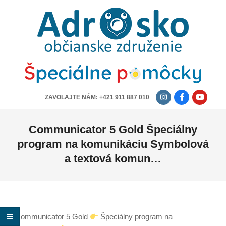
ADROSKO
-
OBČIANSKE
ZDRUŽENIE
-------------
ZAVOLAJTE NÁM: +421 911 887 010
Communicator 5 Gold Špeciálny
program na komunikáciu Symbolová
a textová komun…
Communicator 5 Gold
Špeciálny program na