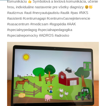
komunikáciu
Symbolová a textová komunikácia, učenie
hrou, individuálne nastavenie pre všetky diagnózy
#autizmus #auti #nevyautujautistu #autik #pas #NKS
#asistenti #centrumagapi #centrumvčasnejintervencie
#sasacentrum #medicsam #logopédia #AAK
#specialnypedagog #specialnapedagogika
#specialnepomocky #ADROS #adrosko