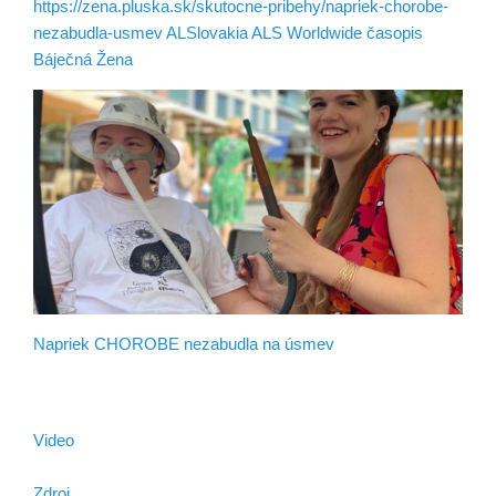
https://zena.pluska.sk/skutocne-pribehy/napriek-chorobe-
nezabudla-usmev
ALSlovakia
ALS Worldwide
časopis
Báječná Žena
Napriek CHOROBE nezabudla na úsmev
Video
Zdroj