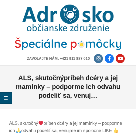
ADROSKO
-
OBČIANSKE
ZDRUŽENIE
-------------
ZAVOLAJTE NÁM: +421 911 887 010
ALS, skutočnýpríbeh dcéry a jej
maminky – podporme ich odvahu
podeliť sa, venuj…
ALS, skutočný
príbeh dcéry a jej maminky – podporme
ich
odvahu podeliť sa, venujme im spoločne LIKE