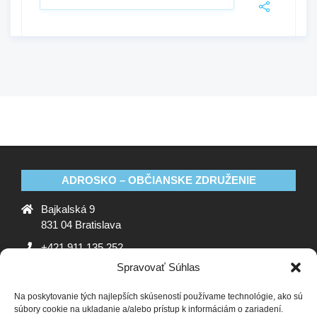
ADROSKO – OBČIANSKE ZDRUŽENIE
Bajkalská 9
831 04 Bratislava
+421 911 135 252
Spravovať Súhlas
oz@adrosko.sk
Na poskytovanie tých najlepších skúseností používame technológie, ako sú
ADROSKO
súbory cookie na ukladanie a/alebo prístup k informáciám o zariadení.