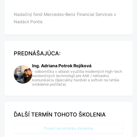
Nadačný fond Mercedes-Benz Financial Services v
Nadácii Pontis
PREDNÁŠAJÚCA:
Ing. Adriana Potrok Rojíková
- odborníčka v oblasti využitia moderných high-tech
asistenčných technológií pre AAK / náhradnú
komunikáciu (špeciálny hardvér a softvér na ľahšie
ovládanie počítača)
ĎALŠÍ TERMÍN TOHOTO ŠKOLENIA
Prejsť na stránku školenia