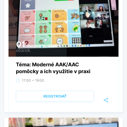
01
december, 2026
utorok
Téma: Moderné AAK/AAC
pomôcky a ich využitie v praxi
-
17:00
19:00
REGISTROVAŤ