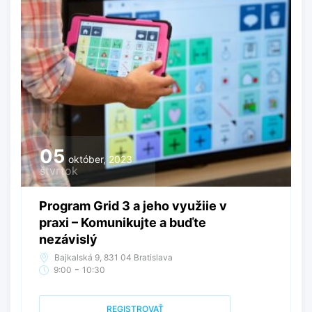
05
október, 2023
štvrtok
Program Grid 3 a jeho využiie v
praxi – Komunikujte a buďte
nezávislý
Bajkalská 9, 831 04 Bratislava
-
9:00
10:30
REGISTROVAŤ