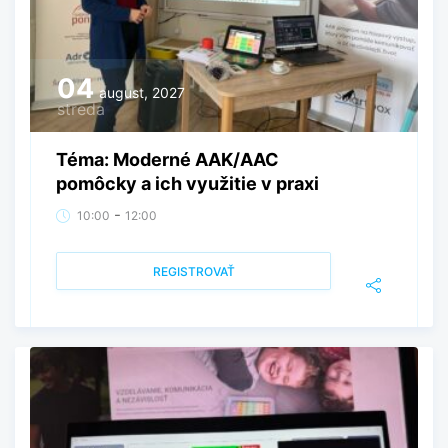
04
august, 2027
streda
Téma: Moderné AAK/AAC
pomôcky a ich využitie v praxi
-
10:00
12:00
REGISTROVAŤ