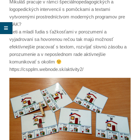
Mikuláš pracuje v rámci špeciálnopedagogických a
logopedických intervencií s pomôckami a textami
vytvorenými prostredníctvom moderných programov pre
AAK?
Deti a mladí ľudia s ťažkosťami v porozumení a
vyjadrovaní sa hovorenou rečou tak majú možnosť
efektívnejšie pracovať s textom, rozvíjať slovnú zásobu a
porozumenie a v neposlednom rade aktívnejšie
komunikovať s okolím
https://cspplm.webnode.sk/aktivity2/