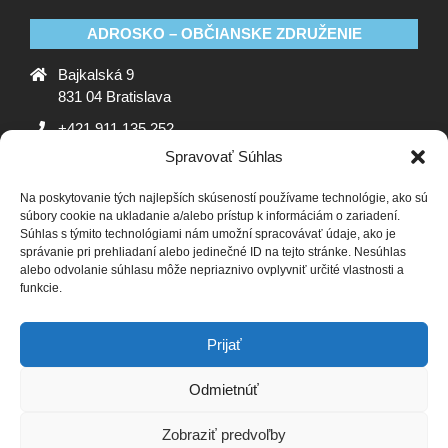
ADROSKO – OBČIANSKE ZDRUŽENIE
Bajkalská 9
831 04 Bratislava
+421 911 135 252
Spravovať Súhlas
oz@adrosko.sk
Na poskytovanie tých najlepších skúseností používame technológie, ako sú
ADROSKO
súbory cookie na ukladanie a/alebo prístup k informáciám o zariadení.
Súhlas s týmito technológiami nám umožní spracovávať údaje, ako je
Stanovy OZ
Ochrana osobných údajov
Zásady
správanie pri prehliadaní alebo jedinečné ID na tejto stránke. Nesúhlas
alebo odvolanie súhlasu môže nepriaznivo ovplyvniť určité vlastnosti a
používania súborov cookie (EÚ)
Vyhlásenie o ochrane
funkcie.
osobných údajov (EU)
SLEDUJTE NÁS
Prijať
Odmietnúť
Zobraziť predvoľby