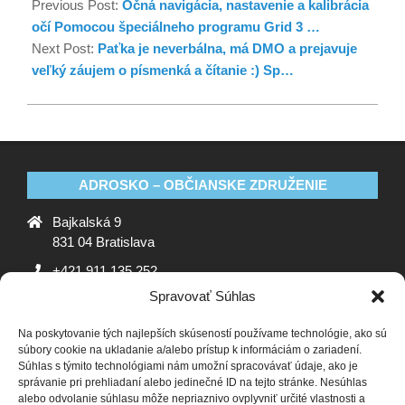
Previous Post:
Očná navigácia, nastavenie a kalibrácia
očí Pomocou špeciálneho programu Grid 3 …
Next Post:
Paťka je neverbálna, má DMO a prejavuje
veľký záujem o písmenká a čítanie :) Sp…
ADROSKO – OBČIANSKE ZDRUŽENIE
Bajkalská 9
831 04 Bratislava
+421 911 135 252
Spravovať Súhlas
oz@adrosko.sk
Na poskytovanie tých najlepších skúseností používame technológie, ako sú
ADROSKO
súbory cookie na ukladanie a/alebo prístup k informáciám o zariadení.
Súhlas s týmito technológiami nám umožní spracovávať údaje, ako je
Stanovy OZ
Ochrana osobných údajov
Zásady
správanie pri prehliadaní alebo jedinečné ID na tejto stránke. Nesúhlas
alebo odvolanie súhlasu môže nepriaznivo ovplyvniť určité vlastnosti a
používania súborov cookie (EÚ)
Vyhlásenie o ochrane