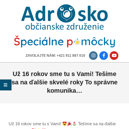
ADROSKO
-
OBČIANSKE
ZDRUŽENIE
-------------
ZAVOLAJTE NÁM: +421 911 887 010
Už 16 rokov sme tu s Vami! Tešíme
sa na ďalšie skvelé roky To správne
komunika…
Už 16 rokov sme tu s Vami!
Tešíme sa na ďalšie