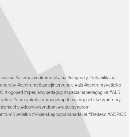
kácia #alternativnakomunikacia #diagnozy #rehabilitácia
horoby #centrumvčasnejintervencie #als #centrumsvetielko
 #logoped #specialnypedagog #specialnapedagogika #ALS
#dmo #sma #atrofia #mozgovaprihoda #genetickesyndromy
neniemiechy #downovsyndrom #rettovsyndrom
ntrumSvetielko #Vojenskápodpornánadácia #Dedeso #ADROS