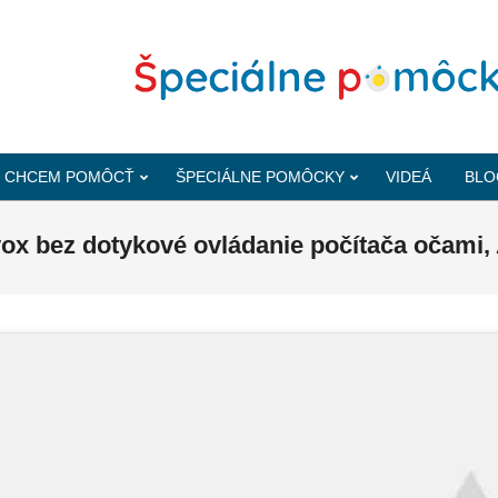
CHCEM POMÔCŤ
ŠPECIÁLNE POMÔCKY
VIDEÁ
BLO
vox bez dotykové ovládanie počítača očam