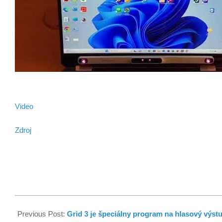
Video
Zdroj
Previous Post:
Grid 3 je špeciálny program na hlasový výs