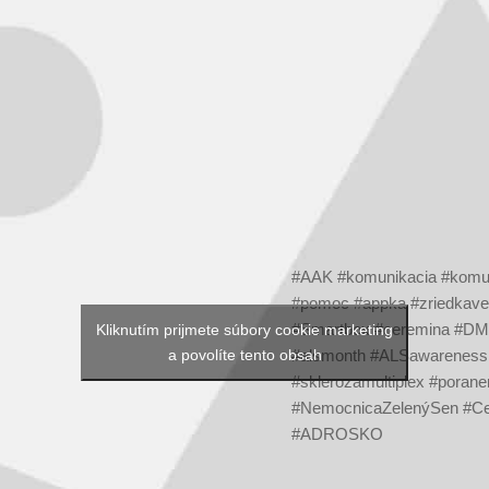
#AAK #komunikacia #komuni
#pomoc #appka #zriedkavec
#Smartbox #ceremina #DMO
Kliknutím prijmete súbory cookie marketing
a povolíte tento obsah
#alsmonth #ALSawareness 
#sklerozamultiplex #pora
#NemocnicaZelenýSen #Ce
#ADROSKO