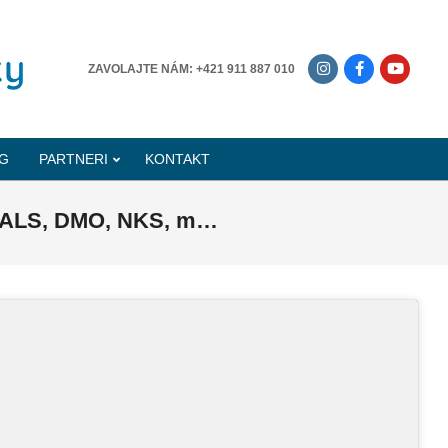
-------------
ZAVOLAJTE NÁM: +421 911 887 010
G
PARTNERI
KONTAKT
i, ALS, DMO, NKS, m…