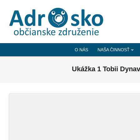
ADROSKO
-
O NÁS
NAŠA ČINNOSŤ
OBČIANSKE
ZDRUŽENIE
Ukážka 1 Tobii Dyna