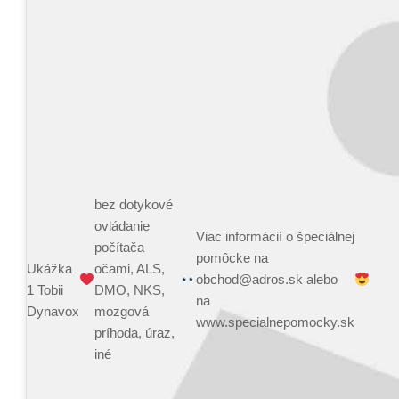
bez dotykové
ovládanie
Viac informácií o špeciálnej
počítača
pomôcke na
Ukážka
očami, ALS,
obchod@adros.sk alebo
1 Tobii
DMO, NKS,
na
Dynavox
mozgová
www.specialnepomocky.sk
príhoda, úraz,
iné