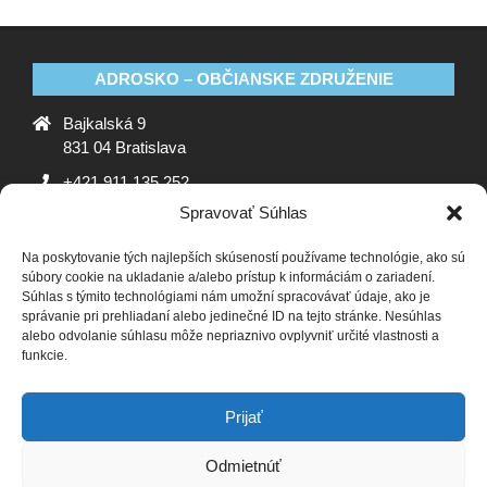
ADROSKO – OBČIANSKE ZDRUŽENIE
Bajkalská 9
831 04 Bratislava
+421 911 135 252
Spravovať Súhlas
oz@adrosko.sk
Na poskytovanie tých najlepších skúseností používame technológie, ako sú
ADROSKO
súbory cookie na ukladanie a/alebo prístup k informáciám o zariadení.
Súhlas s týmito technológiami nám umožní spracovávať údaje, ako je
Stanovy OZ
Ochrana osobných údajov
Zásady
správanie pri prehliadaní alebo jedinečné ID na tejto stránke. Nesúhlas
alebo odvolanie súhlasu môže nepriaznivo ovplyvniť určité vlastnosti a
používania súborov cookie (EÚ)
Vyhlásenie o ochrane
funkcie.
osobných údajov (EU)
SLEDUJTE NÁS
Prijať
Odmietnúť