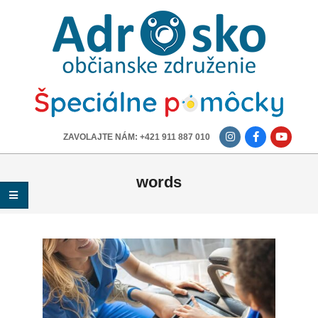
ADROSKO
-
OBČIANSKE
ZDRUŽENIE
-------------
ZAVOLAJTE NÁM: +421 911 887 010
words