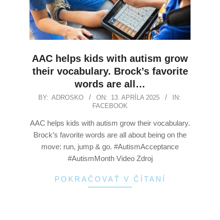
AAC helps kids with autism grow
their vocabulary. Brock’s favorite
words are all…
BY:
ADROSKO
ON:
13. APRÍLA 2025
IN:
FACEBOOK
AAC helps kids with autism grow their vocabulary.
Brock’s favorite words are all about being on the
move: run, jump & go. #AutismAcceptance
#AutismMonth Video Zdroj
POKRAČOVAŤ V ČÍTANÍ