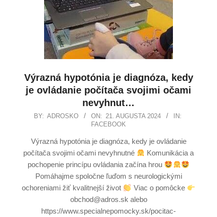
Výrazná hypotónia je diagnóza, kedy
je ovládanie počítača svojimi očami
nevyhnut…
BY:
ADROSKO
ON:
21. AUGUSTA 2024
IN:
FACEBOOK
Výrazná hypotónia je diagnóza, kedy je ovládanie
počítača svojimi očami nevyhnutné
Komunikácia a
pochopenie princípu ovládania začína hrou
Pomáhajme spoločne ľuďom s neurologickými
ochoreniami žiť kvalitnejší život
Viac o pomôcke
obchod@adros.sk alebo
https://www.specialnepomocky.sk/pocitac-