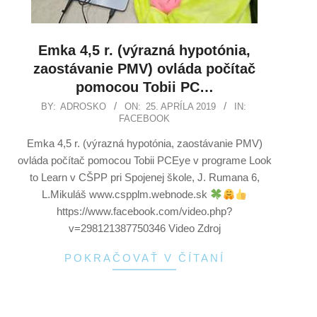
Emka 4,5 r. (výrazná hypotónia,
zaostávanie PMV) ovláda počítač
pomocou Tobii PC…
BY:
ADROSKO
ON:
25. APRÍLA 2019
IN:
FACEBOOK
Emka 4,5 r. (výrazná hypotónia, zaostávanie PMV)
ovláda počítač pomocou Tobii PCEye v programe Look
to Learn v CŠPP pri Spojenej škole, J. Rumana 6,
L.Mikuláš www.cspplm.webnode.sk
https://www.facebook.com/video.php?
v=298121387750346 Video Zdroj
POKRAČOVAŤ V ČÍTANÍ