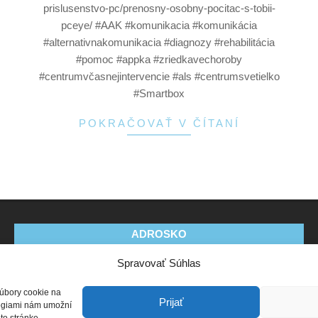
prislusenstvo-pc/prenosny-osobny-pocitac-s-tobii-
pceye/ #AAK #komunikacia #komunikácia
#alternativnakomunikacia #diagnozy #rehabilitácia
#pomoc #appka #zriedkavechoroby
#centrumvčasnejintervencie #als #centrumsvetielko
#Smartbox
POKRAČOVAŤ V ČÍTANÍ
ADROSKO
Spravovať Súhlas
Stanovy OZ
Ochrana osobných údajov
Zásady
používania súborov cookie (EÚ)
Vyhlásenie o ochrane
súbory cookie na
osobných údajov (EU)
Prijať
ológiami nám umožní