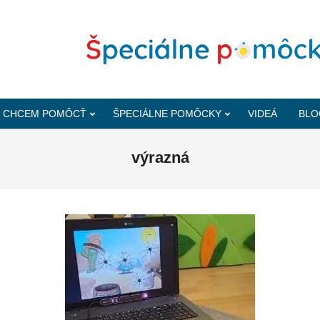
CHCEM POMÔCŤ
ŠPECIÁLNE POMÔCKY
VIDEÁ
BLO
výrazná