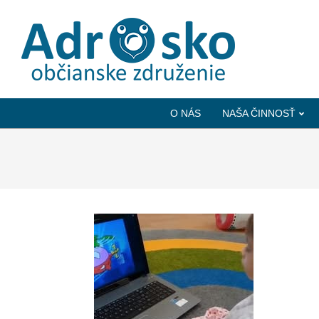
ADROSKO
-
O NÁS
NAŠA ČINNOSŤ
OBČIANSKE
ZDRUŽENIE