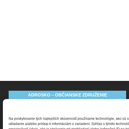
ADROSKO – OBČIANSKE ZDRUŽENIE
Bajkalská 9
831 04 Bratislava
Na poskytovanie tých najlepších skúseností používame technológie, ako sú 
+421 911 135 252
ukladanie a/alebo prístup k informáciám o zariadení. Súhlas s týmito techn