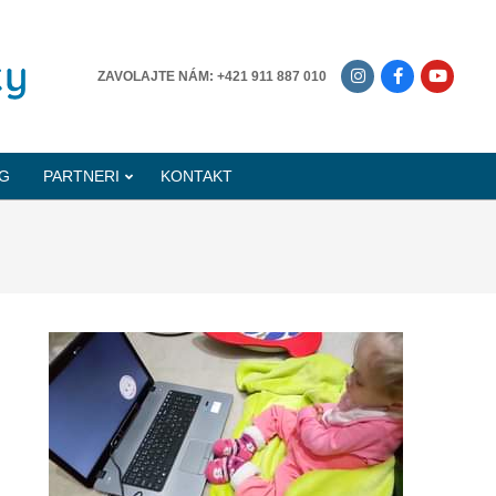
-------------
ZAVOLAJTE NÁM: +421 911 887 010
G
PARTNERI
KONTAKT