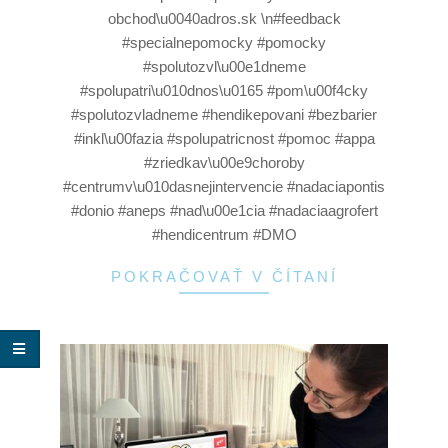
obchod\u0040adros.sk \n#feedback
#specialnepomocky #pomocky
#spolutozvl\u00e1dneme
#spolupatri\u010dnos\u0165 #pom\u00f4cky
#spolutozvladneme #hendikepovani #bezbarier
#inkl\u00fazia #spolupatricnost #pomoc #appa
#zriedkav\u00e9choroby
#centrumv\u010dasnejintervencie #nadaciapontis
#donio #aneps #nad\u00e1cia #nadaciaagrofert
#hendicentrum #DMO
POKRAČOVAŤ V ČÍTANÍ