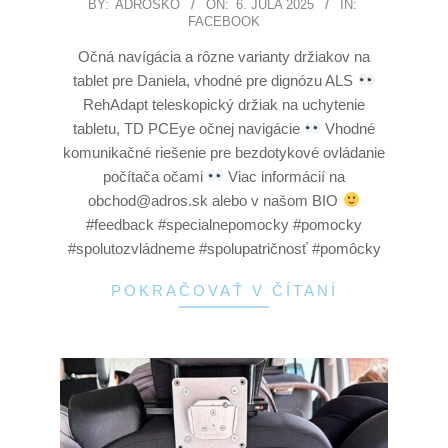
BY:
ADROSKO
ON:
6. JÚLA 2025
IN:
FACEBOOK
Očná navígácia a rôzne varianty držiakov na
tablet pre Daniela, vhodné pre dignózu ALS
RehAdapt teleskopický držiak na uchytenie
tabletu, TD PCEye očnej navigácie
Vhodné
komunikačné riešenie pre bezdotykové ovládanie
počítača očami
Viac informácií na
obchod@adros.sk alebo v našom BIO
#feedback #specialnepomocky #pomocky
#spolutozvládneme #spolupatričnosť #pomôcky
POKRAČOVAŤ V ČÍTANÍ