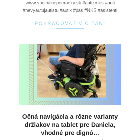
www.specialnepomocky.sk #autizmus #auti
#nevyautujautistu #autik #pas #NKS #asistenti
POKRAČOVAŤ V ČÍTANÍ
Očná navígácia a rôzne varianty
držiakov na tablet pre Daniela,
vhodné pre dignó…