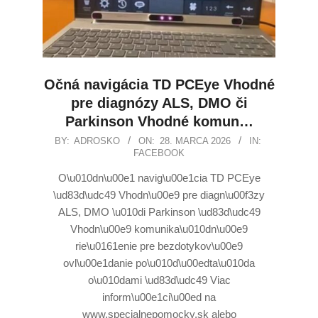
Očná navigácia TD PCEye Vhodné
pre diagnózy ALS, DMO či
Parkinson Vhodné komun…
BY:
ADROSKO
ON:
28. MARCA 2026
IN:
FACEBOOK
O\u010dn\u00e1 navig\u00e1cia TD PCEye
\ud83d\udc49 Vhodn\u00e9 pre diagn\u00f3zy
ALS, DMO \u010di Parkinson \ud83d\udc49
Vhodn\u00e9 komunika\u010dn\u00e9
rie\u0161enie pre bezdotykov\u00e9
ovl\u00e1danie po\u010d\u00edta\u010da
o\u010dami \ud83d\udc49 Viac
inform\u00e1ci\u00ed na
www.specialnepomocky.sk alebo