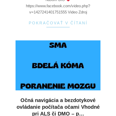
https://www.facebook.com/video.php?
v=1427241401751555 Video Zdroj
POKRAČOVAŤ V ČÍTANÍ
Očná navigácia a bezdotykové
ovládanie počítača očami Vhodné
pri ALS či DMO – p…