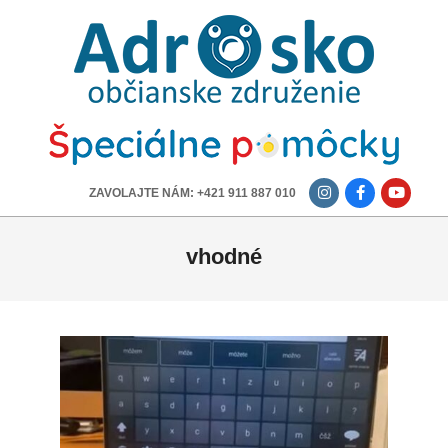
ADROSKO
-
OBČIANSKE
ZDRUŽENIE
-------------
ZAVOLAJTE NÁM: +421 911 887 010
vhodné