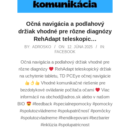
Očná navigácia a podlahový
držiak vhodné pre rôzne diagnózy
RehAdapt teleskopic…
BY:
ADROSKO
ON:
12. JÚNA 2025
IN:
FACEBOOK
Očná navigácia a podlahový držiak vhodné pre
rôzne diagnózy
RehAdapt teleskopický držiak
na uchytenie tabletu, TD PCEye očnej navigácie
Vhodné komunikačné riešenie pre
bezdotykové ovládanie počítača očami
Viac
informácií na obchod@adros.sk alebo v našom
BIO
#feedback #specialnepomocky #pomocky
#spolutozvládneme #spolupatričnosť #pomôcky
#spolutozvladneme #hendikepovani #bezbarier
#inklúzia #spolupatricnost