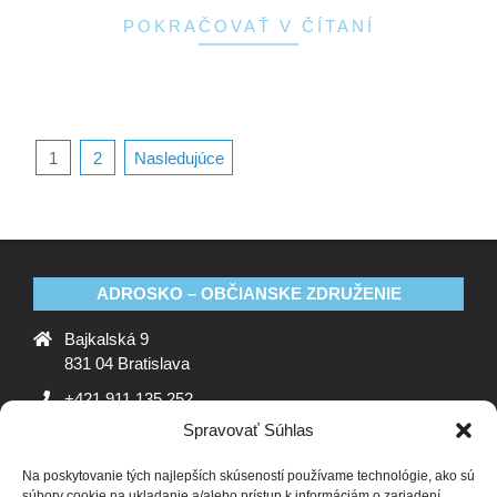
POKRAČOVAŤ V ČÍTANÍ
1
2
Nasledujúce
ADROSKO – OBČIANSKE ZDRUŽENIE
Bajkalská 9
831 04 Bratislava
+421 911 135 252
Spravovať Súhlas
oz@adrosko.sk
Na poskytovanie tých najlepších skúseností používame technológie, ako sú
ADROSKO
súbory cookie na ukladanie a/alebo prístup k informáciám o zariadení.