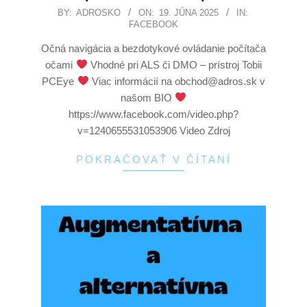
BY:
ADROSKO
ON:
19. JÚNA 2025
IN:
FACEBOOK
Očná navigácia a bezdotykové ovládanie počítača
očami
Vhodné pri ALS či DMO – prístroj Tobii
PCEye
Viac informácií na obchod@adros.sk v
našom BIO
https://www.facebook.com/video.php?
v=1240655531053906 Video Zdroj
POKRAČOVAŤ V ČÍTANÍ