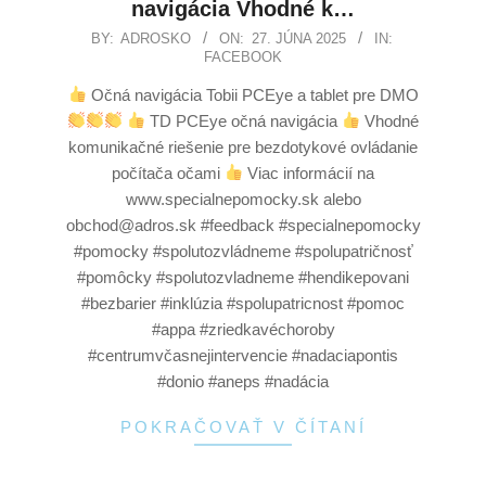
navigácia Vhodné k…
BY:
ADROSKO
ON:
27. JÚNA 2025
IN:
FACEBOOK
Očná navigácia Tobii PCEye a tablet pre DMO
TD PCEye očná navigácia
Vhodné
komunikačné riešenie pre bezdotykové ovládanie
počítača očami
Viac informácií na
www.specialnepomocky.sk alebo
obchod@adros.sk #feedback #specialnepomocky
#pomocky #spolutozvládneme #spolupatričnosť
#pomôcky #spolutozvladneme #hendikepovani
#bezbarier #inklúzia #spolupatricnost #pomoc
#appa #zriedkavéchoroby
#centrumvčasnejintervencie #nadaciapontis
#donio #aneps #nadácia
POKRAČOVAŤ V ČÍTANÍ