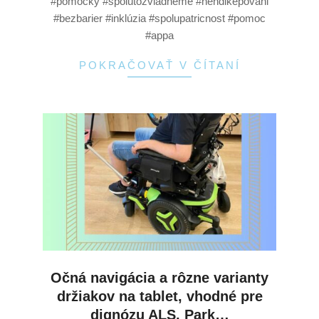
#pomôcky #spolutozvladneme #hendikepovani
#bezbarier #inklúzia #spolupatricnost #pomoc
#appa
POKRAČOVAŤ V ČÍTANÍ
Očná navigácia a rôzne varianty
držiakov na tablet, vhodné pre
dignózu ALS, Park…