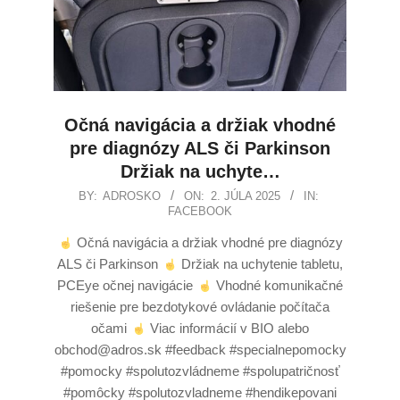
Očná navigácia a držiak vhodné
pre diagnózy ALS či Parkinson
Držiak na uchyte…
BY:
ADROSKO
ON:
2. JÚLA 2025
IN:
FACEBOOK
Očná navigácia a držiak vhodné pre diagnózy
ALS či Parkinson
Držiak na uchytenie tabletu,
PCEye očnej navigácie
Vhodné komunikačné
riešenie pre bezdotykové ovládanie počítača
očami
Viac informácií v BIO alebo
obchod@adros.sk #feedback #specialnepomocky
#pomocky #spolutozvládneme #spolupatričnosť
#pomôcky #spolutozvladneme #hendikepovani