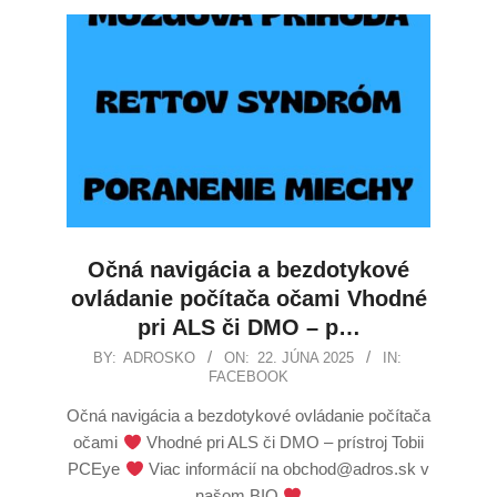
Očná navigácia a bezdotykové
ovládanie počítača očami Vhodné
pri ALS či DMO – p…
BY:
ADROSKO
ON:
22. JÚNA 2025
IN:
FACEBOOK
Očná navigácia a bezdotykové ovládanie počítača
očami
Vhodné pri ALS či DMO – prístroj Tobii
PCEye
Viac informácií na obchod@adros.sk v
našom BIO