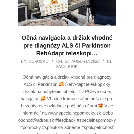
Očná navigácia a držiak vhodné
pre diagnózy ALS či Parkinson
RehAdapt teleskopi…
BY:
ADROSKO
ON:
25. AUGUSTA 2025
IN:
FACEBOOK
Očná navigácia a držiak vhodné pre diagnózy
ALS či Parkinson
RehAdapt teleskopický
držiak na uchytenie tabletu, TD PCEye očnej
navigácie
Vhodné komunikačné riešenie pre
bezdotykové ovládanie počítača očami
Viac
informácií na www.specialnepomocky.sk alebo
obchod@adros.sk #feedback #specialnepomocky
#pomocky #spolutozvládneme #spolupatričnosť