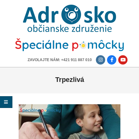
ADROSKO
-
OBČIANSKE
ZDRUŽENIE
-------------
ZAVOLAJTE NÁM: +421 911 887 010
Trpezlivá