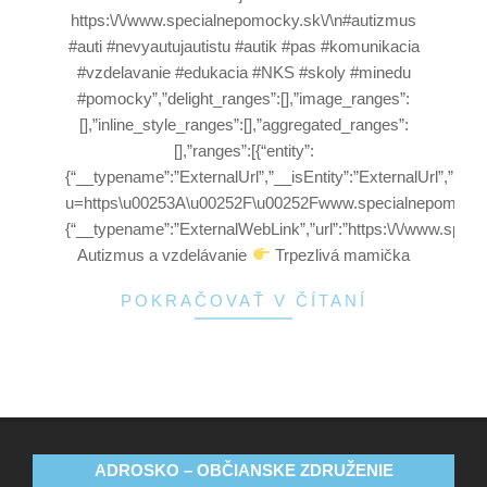
https:\/\/www.specialnepomocky.sk\/\n#autizmus
#auti #nevyautujautistu #autik #pas #komunikacia
#vzdelavanie #edukacia #NKS #skoly #minedu
#pomocky”,”delight_ranges”:[],”image_ranges”:
[],”inline_style_ranges”:[],”aggregated_ranges”:
[],”ranges”:[{“entity”:
{“__typename”:”ExternalUrl”,”__isEntity”:”ExternalUrl”,”url”:”
u=https\u00253A\u00252F\u00252Fwww.specialnepomo
{“__typename”:”ExternalWebLink”,”url”:”https:\/\/www.spec
Autizmus a vzdelávanie
Trpezlivá mamička
POKRAČOVAŤ V ČÍTANÍ
ADROSKO – OBČIANSKE ZDRUŽENIE