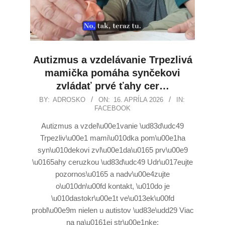
Autizmus a vzdelávanie Trpezlivá
mamička pomáha synčekovi
zvládať prvé ťahy cer…
BY:
ADROSKO
ON:
16. APRÍLA 2026
IN:
FACEBOOK
Autizmus a vzdel\u00e1vanie \ud83d\udc49
Trpezliv\u00e1 mami\u010dka pom\u00e1ha
syn\u010dekovi zvl\u00e1da\u0165 prv\u00e9
\u0165ahy ceruzkou \ud83d\udc49 Udr\u017eujte
pozornos\u0165 a nadv\u00e4zujte
o\u010dn\u00fd kontakt, \u010do je
\u010dastokr\u00e1t ve\u013ek\u00fd
probl\u00e9m nielen u autistov \ud83e\udd29 Viac
na na\u0161ej str\u00e1nke: