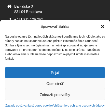
Bajkalská 9
831 04 Bratislava
+421 911 135 252
Spravovať Súhlas
oz@adrosko.sk
Na poskytovanie tých najlepších skúseností používame technológie, ako sú
ADROSKO
súbory cookie na ukladanie a/alebo prístup k informáciám o zariadení.
Súhlas s týmito technológiami nám umožní spracovávať údaje, ako je
Stanovy OZ
Ochrana osobných údajov
Zásady
správanie pri prehliadaní alebo jedinečné ID na tejto stránke. Nesúhlas
alebo odvolanie súhlasu môže nepriaznivo ovplyvniť určité vlastnosti a
používania súborov cookie (EÚ)
Vyhlásenie o ochrane
funkcie.
osobných údajov (EU)
SLEDUJTE NÁS
Prijať
Odmietnúť
Zobraziť predvoľby
Zásady ochrany osobných údajov
Designed using
Unos Premium
. Powered by
WordPress
.
Zásady používania súborov cookie
Vyhlásenie o ochrane osobných údajov