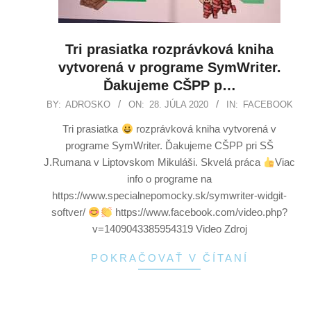
Tri prasiatka rozprávková kniha
vytvorená v programe SymWriter.
Ďakujeme CŠPP p…
BY:
ADROSKO
ON:
28. JÚLA 2020
IN:
FACEBOOK
Tri prasiatka
rozprávková kniha vytvorená v
programe SymWriter. Ďakujeme CŠPP pri SŠ
J.Rumana v Liptovskom Mikuláši. Skvelá práca
Viac
info o programe na
https://www.specialnepomocky.sk/symwriter-widgit-
softver/
https://www.facebook.com/video.php?
v=1409043385954319 Video Zdroj
POKRAČOVAŤ V ČÍTANÍ