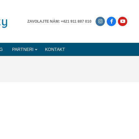
-------------
ZAVOLAJTE NÁM: +421 911 887 010
G
PARTNERI
KONTAKT