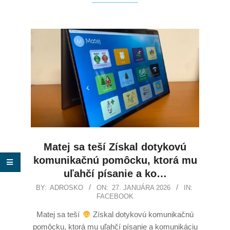
Matej sa teší Získal dotykovú
komunikačnú pomôcku, ktorá mu
uľahčí písanie a ko…
BY:
ADROSKO
ON:
27. JANUÁRA 2026
IN:
FACEBOOK
Matej sa teší
Získal dotykovú komunikačnú
pomôcku, ktorá mu uľahčí písanie a komunikáciu