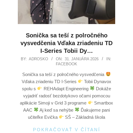
Sonička sa teší z polročného
vysvedčenia Vďaka zriadeniu TD
I-Series Tobii Dy…
BY:
ADROSKO
ON:
31. JANUÁRA 2026
IN:
FACEBOOK
Sonička sa teší z polročného vysvedčenia
Vďaka zriadeniu TD I-Series
Tobii Dynavox
spolu s
REHAdapt Engineering
Dokáže
vyjadriť radosť bezdotykovo očami pomocou
aplikácie Simoji v Grid 3 programe
Smartbox
AAC
Aj keď sa nehýbe
Ďakujeme pani
učiteľke Evička
SŠ – Základná škola
POKRAČOVAŤ V ČÍTANÍ