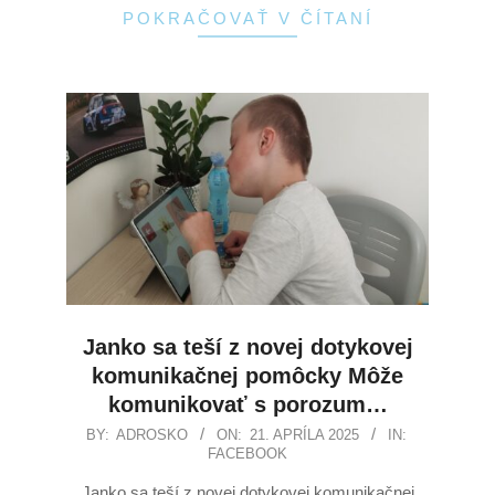
POKRAČOVAŤ V ČÍTANÍ
Janko sa teší z novej dotykovej
komunikačnej pomôcky Môže
komunikovať s porozum…
BY:
ADROSKO
ON:
21. APRÍLA 2025
IN:
FACEBOOK
Janko sa teší z novej dotykovej komunikačnej