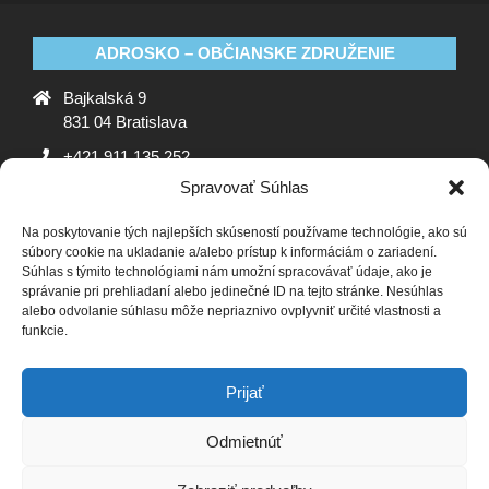
ADROSKO – OBČIANSKE ZDRUŽENIE
Bajkalská 9
831 04 Bratislava
+421 911 135 252
Spravovať Súhlas
oz@adrosko.sk
Na poskytovanie tých najlepších skúseností používame technológie, ako sú
ADROSKO
súbory cookie na ukladanie a/alebo prístup k informáciám o zariadení.
Súhlas s týmito technológiami nám umožní spracovávať údaje, ako je
Stanovy OZ
Ochrana osobných údajov
Zásady
správanie pri prehliadaní alebo jedinečné ID na tejto stránke. Nesúhlas
alebo odvolanie súhlasu môže nepriaznivo ovplyvniť určité vlastnosti a
používania súborov cookie (EÚ)
Vyhlásenie o ochrane
funkcie.
osobných údajov (EU)
SLEDUJTE NÁS
Prijať
Odmietnúť