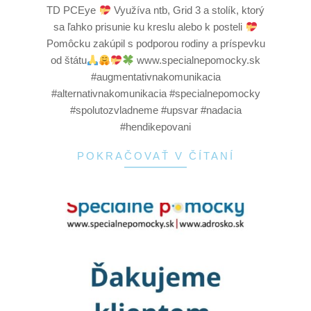
TD PCEye
Využíva ntb, Grid 3 a stolík, ktorý
sa ľahko prisunie ku kreslu alebo k posteli
Pomôcku zakúpil s podporou rodiny a príspevku
od štátu
www.specialnepomocky.sk
#augmentativnakomunikacia
#alternativnakomunikacia #specialnepomocky
#spolutozvladneme #upsvar #nadacia
#hendikepovani
POKRAČOVAŤ V ČÍTANÍ