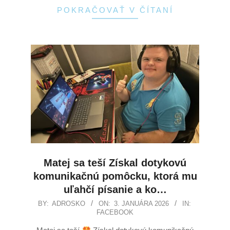
POKRAČOVAŤ V ČÍTANÍ
Matej sa teší Získal dotykovú
komunikačnú pomôcku, ktorá mu
uľahčí písanie a ko…
BY:
ADROSKO
ON:
3. JANUÁRA 2026
IN:
FACEBOOK