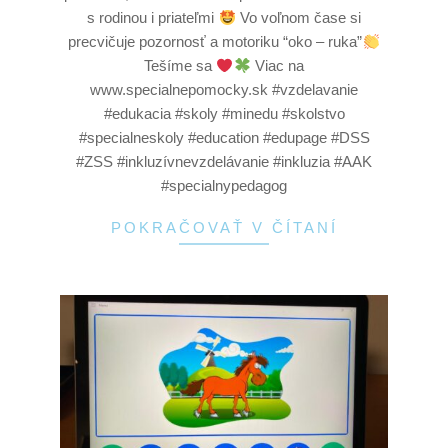
s rodinou i priateľmi
Vo voľnom čase si
precvičuje pozornosť a motoriku “oko – ruka”
Tešíme sa
Viac na
www.specialnepomocky.sk #vzdelavanie
#edukacia #skoly #minedu #skolstvo
#specialneskoly #education #edupage #DSS
#ZSS #inkluzívnevzdelávanie #inkluzia #AAK
#specialnypedagog
POKRAČOVAŤ V ČÍTANÍ