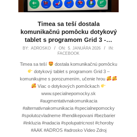
Timea sa teší dostala
komunikačnú pomôcku dotykový
tablet s programom Grid 3 -…
BY:
ADROSKO
ON:
5. JANUÁRA 2026
IN:
FACEBOOK
Timea sa teší
dostala komunikačnú pomôcku
dotykový tablet s programom Grid 3 –
komunikujme s porozumením, učenie hrou
Viac o dotykových pomôckach
www.specialnepomocky.sk
#augmentativnakomunikacia
#alternativnakomunikacia #specialnepomocky
#spolutozvladneme #hendikepovani #bezbarier
#inkluzia #nadacia #spolupatricnost #choroby
#AAK #ADROS #adrosko Video Zdroj