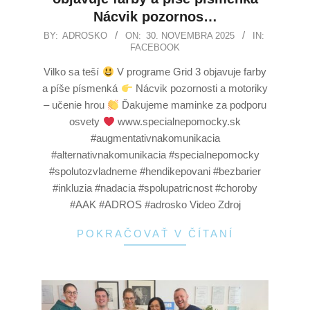
Nácvik pozornos…
BY:
ADROSKO
ON:
30. NOVEMBRA 2025
IN:
FACEBOOK
Vilko sa teší
V programe Grid 3 objavuje farby
a píše písmenká
Nácvik pozornosti a motoriky
– učenie hrou
Ďakujeme maminke za podporu
osvety
www.specialnepomocky.sk
#augmentativnakomunikacia
#alternativnakomunikacia #specialnepomocky
#spolutozvladneme #hendikepovani #bezbarier
#inkluzia #nadacia #spolupatricnost #choroby
#AAK #ADROS #adrosko Video Zdroj
POKRAČOVAŤ V ČÍTANÍ