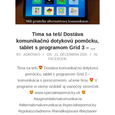
Tima sa teší Dostáva
komunikačnú dotykovú pomôcku,
tablet s programom Grid 3 – …
BY:
ADROSKO
ON:
21. DECEMBRA 2025
IN:
FACEBOOK
Tima sa teší
Dostáva komunikačnú dotykovú
pomôcku, tablet s programom Grid 3 –
komunikácia s porozumením, učenie hrou
V
programe si vieme ozdobiť aj vianočný stromček
www.specialnepomocky.sk
#augmentativnakomunikacia
#alternativnakomunikacia #specialnepomocky
#spolutozvladneme #hendikepovani #bezbarier