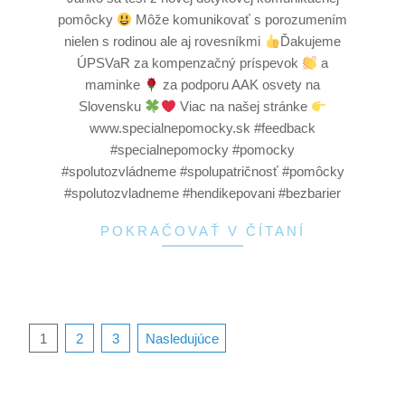
pomôcky
Môže komunikovať s porozumením
nielen s rodinou ale aj rovesníkmi
Ďakujeme
ÚPSVaR za kompenzačný príspevok
a
maminke
za podporu AAK osvety na
Slovensku
Viac na našej stránke
www.specialnepomocky.sk #feedback
#specialnepomocky #pomocky
#spolutozvládneme #spolupatričnosť #pomôcky
#spolutozvladneme #hendikepovani #bezbarier
POKRAČOVAŤ V ČÍTANÍ
1
2
3
Nasledujúce