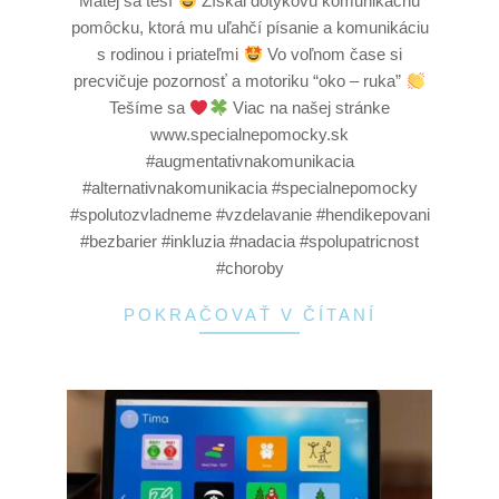
Matej sa teší
Získal dotykovú komunikačnú
pomôcku, ktorá mu uľahčí písanie a komunikáciu
s rodinou i priateľmi
Vo voľnom čase si
precvičuje pozornosť a motoriku “oko – ruka”
Tešíme sa
Viac na našej stránke
www.specialnepomocky.sk
#augmentativnakomunikacia
#alternativnakomunikacia #specialnepomocky
#spolutozvladneme #vzdelavanie #hendikepovani
#bezbarier #inkluzia #nadacia #spolupatricnost
#choroby
POKRAČOVAŤ V ČÍTANÍ