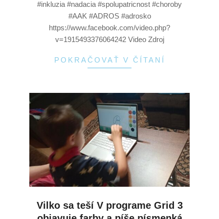
#inkluzia #nadacia #spolupatricnost #choroby
#AAK #ADROS #adrosko
https://www.facebook.com/video.php?
v=1915493376064242 Video Zdroj
POKRAČOVAŤ V ČÍTANÍ
Vilko sa teší V programe Grid 3
objavuje farby a píše písmenká