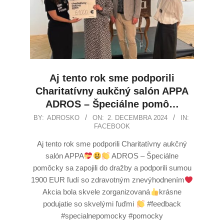
Aj tento rok sme podporili
Charitatívny aukčný salón APPA
ADROS – Špeciálne pomô…
BY:
ADROSKO
ON:
2. DECEMBRA 2024
IN:
FACEBOOK
Aj tento rok sme podporili Charitatívny aukčný
salón APPA
ADROS – Špeciálne
pomôcky sa zapojili do dražby a podporili sumou
1900 EUR ľudí so zdravotným znevýhodnením
Akcia bola skvele zorganizovaná
krásne
podujatie so skvelými ľuďmi
#feedback
#specialnepomocky #pomocky