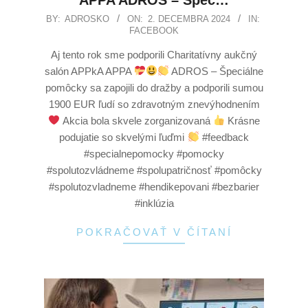
BY:
ADROSKO
ON:
2. DECEMBRA 2024
IN:
FACEBOOK
Aj tento rok sme podporili Charitatívny aukčný
salón APPkA APPA
ADROS – Špeciálne
pomôcky sa zapojili do dražby a podporili sumou
1900 EUR ľudí so zdravotným znevýhodnením
Akcia bola skvele zorganizovaná
Krásne
podujatie so skvelými ľuďmi
#feedback
#specialnepomocky #pomocky
#spolutozvládneme #spolupatričnosť #pomôcky
#spolutozvladneme #hendikepovani #bezbarier
#inklúzia
POKRAČOVAŤ V ČÍTANÍ