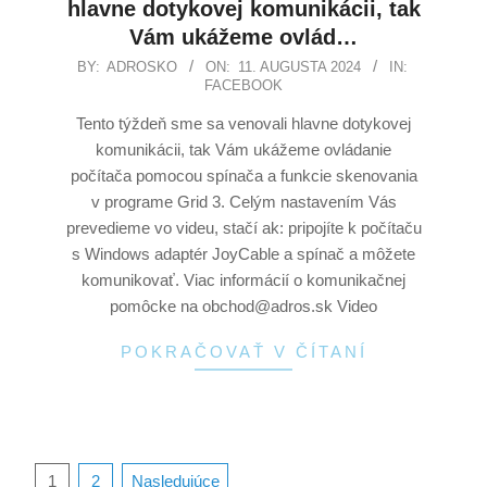
hlavne dotykovej komunikácii, tak
Vám ukážeme ovlád…
BY:
ADROSKO
ON:
11. AUGUSTA 2024
IN:
FACEBOOK
Tento týždeň sme sa venovali hlavne dotykovej
komunikácii, tak Vám ukážeme ovládanie
počítača pomocou spínača a funkcie skenovania
v programe Grid 3. Celým nastavením Vás
prevedieme vo videu, stačí ak: pripojíte k počítaču
s Windows adaptér JoyCable a spínač a môžete
komunikovať. Viac informácií o komunikačnej
pomôcke na obchod@adros.sk Video
POKRAČOVAŤ V ČÍTANÍ
1
2
Nasledujúce