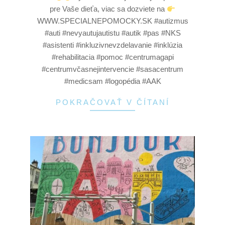
pre Vaše dieťa, viac sa dozviete na
WWW.SPECIALNEPOMOCKY.SK #autizmus
#auti #nevyautujautistu #autik #pas #NKS
#asistenti #inkluzivnevzdelavanie #inklúzia
#rehabilitacia #pomoc #centrumagapi
#centrumvčasnejintervencie #sasacentrum
#medicsam #logopédia #AAK
POKRAČOVAŤ V ČÍTANÍ