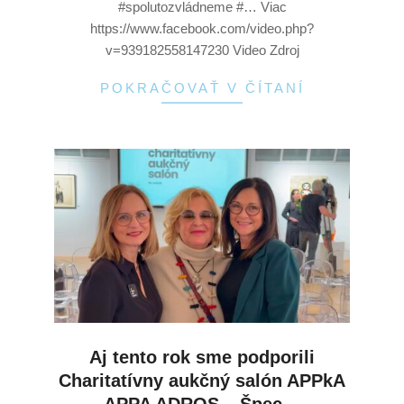
#spolutozvládneme #… Viac
https://www.facebook.com/video.php?
v=939182558147230 Video Zdroj
POKRAČOVAŤ V ČÍTANÍ
Aj tento rok sme podporili
Charitatívny aukčný salón APPkA
APPA ADROS – Špec…