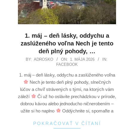
1. máj – deň lásky, oddychu a
zaslúženého voľna Nech je tento
deň plný pohody, …
BY:
ADROSKO
ON:
1. MÁJA 2026
IN:
FACEBOOK
1. máj – deň lásky, oddychu a zaslúženého voľna
Nech je tento deň plný pohody, slnečných
lúčov a chvíľ strávených s tými, na ktorých vám
záleží
Či už ho oslávite prechádzkou v prírode,
dobrou kávou alebo jednoducho ničnerobením –
užite si ho naplno
Oddýchnite si, spomaľte a
POKRAČOVAŤ V ČÍTANÍ