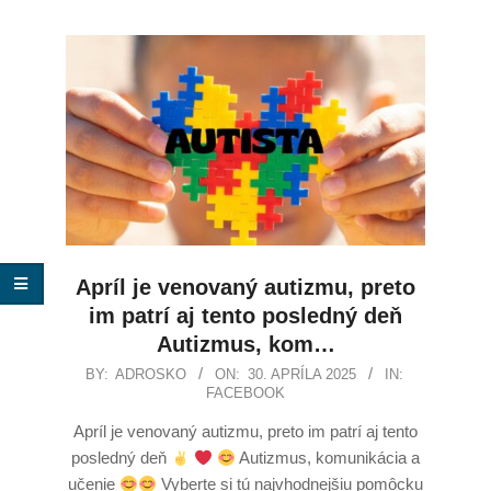
Apríl je venovaný autizmu, preto
im patrí aj tento posledný deň
Autizmus, kom…
BY:
ADROSKO
ON:
30. APRÍLA 2025
IN:
FACEBOOK
Apríl je venovaný autizmu, preto im patrí aj tento
posledný deň
Autizmus, komunikácia a
učenie
Vyberte si tú najvhodnejšiu pomôcku