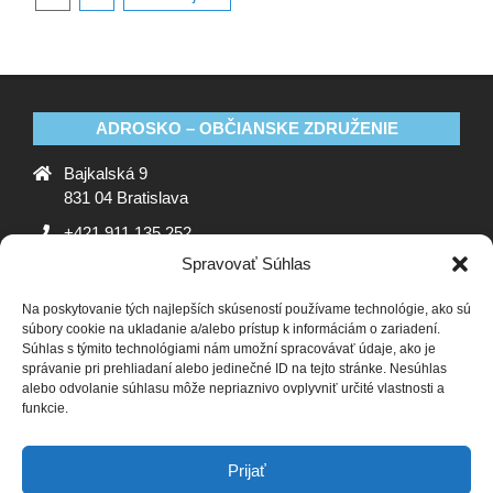
ADROSKO – OBČIANSKE ZDRUŽENIE
Bajkalská 9
831 04 Bratislava
+421 911 135 252
Spravovať Súhlas
oz@adrosko.sk
Na poskytovanie tých najlepších skúseností používame technológie, ako sú
ADROSKO
súbory cookie na ukladanie a/alebo prístup k informáciám o zariadení.
Súhlas s týmito technológiami nám umožní spracovávať údaje, ako je
Stanovy OZ
Ochrana osobných údajov
Zásady
správanie pri prehliadaní alebo jedinečné ID na tejto stránke. Nesúhlas
alebo odvolanie súhlasu môže nepriaznivo ovplyvniť určité vlastnosti a
používania súborov cookie (EÚ)
Vyhlásenie o ochrane
funkcie.
osobných údajov (EU)
SLEDUJTE NÁS
Prijať