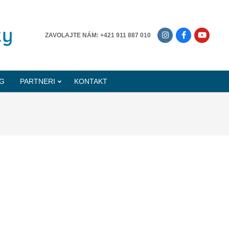
-------------
ZAVOLAJTE NÁM: +421 911 887 010
G
PARTNERI
KONTAKT