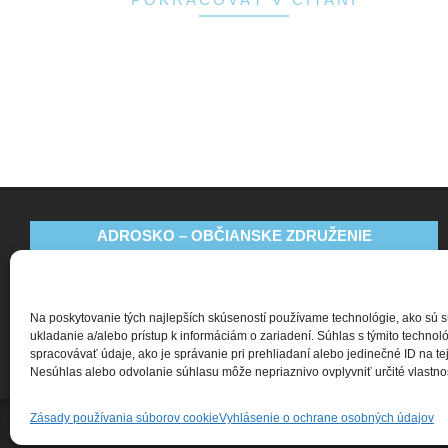
ADROSKO – OBČIANSKE ZDRUŽENIE
Bajkalská 9
831 04 Bratislava
Na poskytovanie tých najlepších skúseností používame technológie, ako sú 
+421 911 135 252
ukladanie a/alebo prístup k informáciám o zariadení. Súhlas s týmito techn
spracovávať údaje, ako je správanie pri prehliadaní alebo jedinečné ID na tej
oz@adrosko.sk
Nesúhlas alebo odvolanie súhlasu môže nepriaznivo ovplyvniť určité vlastnost
Zásady používania súborov cookie
Vyhlásenie o ochrane osobných údajov