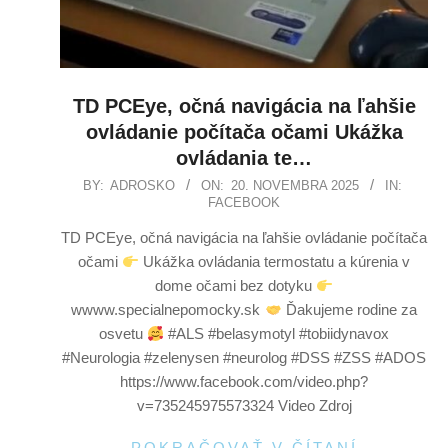
TD PCEye, očná navigácia na ľahšie
ovládanie počítača očami Ukážka
ovládania te…
BY:
ADROSKO
ON:
20. NOVEMBRA 2025
IN:
FACEBOOK
TD PCEye, očná navigácia na ľahšie ovládanie počítača
očami
Ukážka ovládania termostatu a kúrenia v
dome očami bez dotyku
wwww.specialnepomocky.sk
Ďakujeme rodine za
osvetu
#ALS #belasymotyl #tobiidynavox
#Neurologia #zelenysen #neurolog #DSS #ZSS #ADOS
https://www.facebook.com/video.php?
v=735245975573324 Video Zdroj
POKRAČOVAŤ V ČÍTANÍ