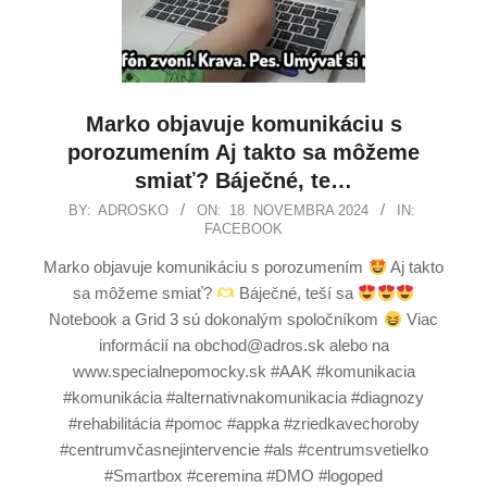
Marko objavuje komunikáciu s
porozumením Aj takto sa môžeme
smiať? Báječné, te…
BY:
ADROSKO
ON:
18. NOVEMBRA 2024
IN:
FACEBOOK
Marko objavuje komunikáciu s porozumením
Aj takto
sa môžeme smiať?
Báječné, teší sa
Notebook a Grid 3 sú dokonalým spoločníkom
Viac
informácií na obchod@adros.sk alebo na
www.specialnepomocky.sk #AAK #komunikacia
#komunikácia #alternativnakomunikacia #diagnozy
#rehabilitácia #pomoc #appka #zriedkavechoroby
#centrumvčasnejintervencie #als #centrumsvetielko
#Smartbox #ceremina #DMO #logoped