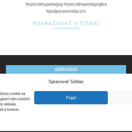
#specialnypedagog #specialnapedagogika
#podporanevidiacich
POKRAČOVAŤ V ČÍTANÍ
ADROSKO
Spravovať Súhlas
Stanovy OZ
Ochrana osobných údajov
Zásady
používania súborov cookie (EÚ)
Vyhlásenie o ochrane
súbory cookie na
osobných údajov (EU)
Prijať
ológiami nám umožní
to stránke.
i a funkcie.
Zásady ochrany osobných údajov
Designed using
Unos Premium
. Powered by
WordPress
.