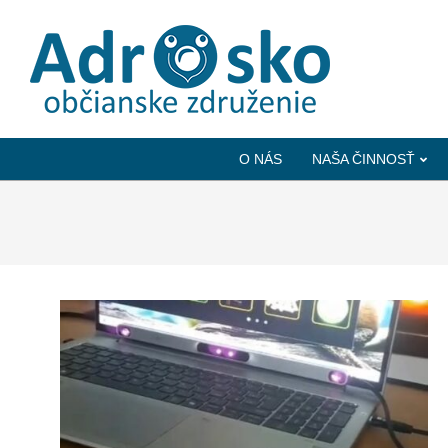
ADROSKO
-
O NÁS
NAŠA ČINNOSŤ
OBČIANSKE
ZDRUŽENIE