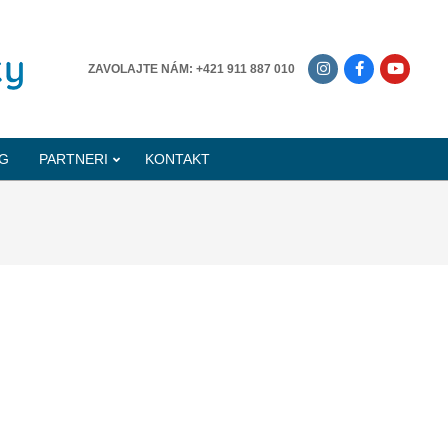
-------------
ZAVOLAJTE NÁM: +421 911 887 010
G
PARTNERI
KONTAKT