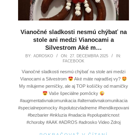
Vianočné sladkosti nesmú chýbať na
stole ani medzi Vianocami a
Silvestrom Aké m…
BY:
ADROSKO
ON:
27. DECEMBRA 2025
IN:
FACEBOOK
Vianočné sladkosti nesmú chýbať na stole ani medzi
Vianocami a Silvestrom
Aké máte najradšej vy?
My milujeme perníčky, ale aj TOP košíčky od mamičky
Vaše špeciálne pomôcky
#augmentativnakomunikacia #alternativnakomunikacia
#specialnepomocky #spolutozvladneme #hendikepovani
#bezbarier #inkluzia #nadacia #spolupatricnost
#choroby #AAK #ADROS #adrosko Video Zdroj
POKRAČOVAŤ V ČÍTANÍ