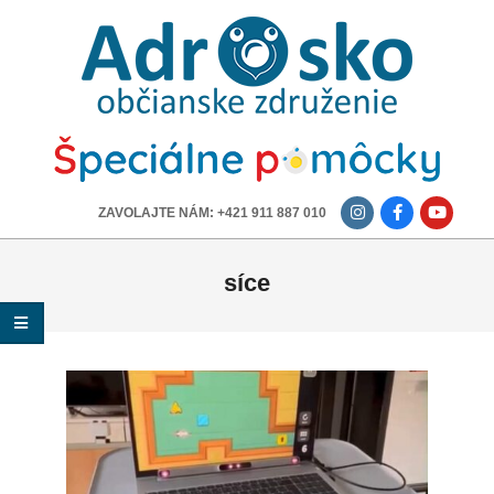
ADROSKO
-
OBČIANSKE
ZDRUŽENIE
-------------
ZAVOLAJTE NÁM: +421 911 887 010
síce