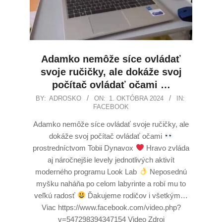
Adamko nemôže síce ovládať
svoje ručičky, ale dokáže svoj
počítač ovládať očami …
BY:
ADROSKO
ON:
1. OKTÓBRA 2024
IN:
FACEBOOK
Adamko nemôže síce ovládať svoje ručičky, ale
dokáže svoj počítač ovládať očami
prostredníctvom Tobii Dynavox
Hravo zvláda
aj náročnejšie levely jednotlivých aktivít
moderného programu Look Lab
Neposednú
myšku naháňa po celom labyrinte a robí mu to
veľkú radosť
Ďakujeme rodičov i všetkým…
Viac https://www.facebook.com/video.php?
v=547298394347154 Video Zdroj