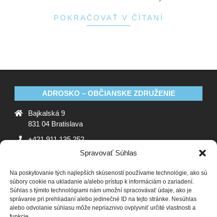
POKRAČOVAŤ V ČÍTANÍ
ADROSKO – OBČIANSKE ZDRUŽENIE
Bajkalská 9
831 04 Bratislava
+421 911 135 252
Spravovať Súhlas
oz@adrosko.sk
Na poskytovanie tých najlepších skúseností používame technológie, ako sú
ADROSKO
súbory cookie na ukladanie a/alebo prístup k informáciám o zariadení.
Súhlas s týmito technológiami nám umožní spracovávať údaje, ako je
Stanovy OZ
Ochrana osobných údajov
Zásady
správanie pri prehliadaní alebo jedinečné ID na tejto stránke. Nesúhlas
alebo odvolanie súhlasu môže nepriaznivo ovplyvniť určité vlastnosti a
používania súborov cookie (EÚ)
Vyhlásenie o ochrane
funkcie.