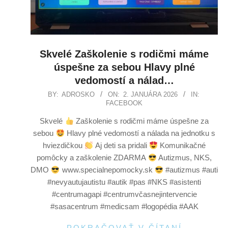
Skvelé Zaškolenie s rodičmi máme
úspešne za sebou Hlavy plné
vedomostí a nálad…
BY:
ADROSKO
ON:
2. JANUÁRA 2026
IN:
FACEBOOK
Skvelé
Zaškolenie s rodičmi máme úspešne za
sebou
Hlavy plné vedomostí a nálada na jednotku s
hviezdičkou
Aj deti sa pridali
Komunikačné
pomôcky a zaškolenie ZDARMA
Autizmus, NKS,
DMO
www.specialnepomocky.sk
#autizmus #auti
#nevyautujautistu #autik #pas #NKS #asistenti
#centrumagapi #centrumvčasnejintervencie
#sasacentrum #medicsam #logopédia #AAK
POKRAČOVAŤ V ČÍTANÍ