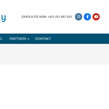
-------------
ZAVOLAJTE NÁM: +421 911 887 010
G
PARTNERI
KONTAKT