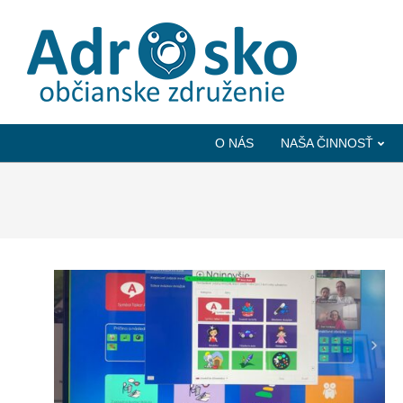
ADROSKO
-
O NÁS
NAŠA ČINNOSŤ
OBČIANSKE
ZDRUŽENIE