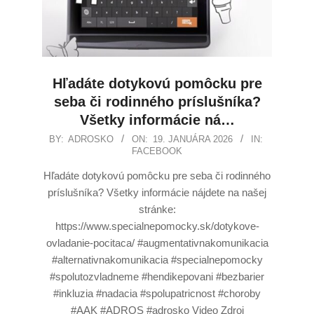
Hľadáte dotykovú pomôcku pre
seba či rodinného príslušníka?
Všetky informácie ná…
BY:
ADROSKO
ON:
19. JANUÁRA 2026
IN:
FACEBOOK
Hľadáte dotykovú pomôcku pre seba či rodinného
príslušníka? Všetky informácie nájdete na našej
stránke:
https://www.specialnepomocky.sk/dotykove-
ovladanie-pocitaca/ #augmentativnakomunikacia
#alternativnakomunikacia #specialnepomocky
#spolutozvladneme #hendikepovani #bezbarier
#inkluzia #nadacia #spolupatricnost #choroby
#AAK #ADROS #adrosko Video Zdroj