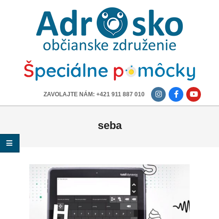
ADROSKO
-
OBČIANSKE
ZDRUŽENIE
-------------
ZAVOLAJTE NÁM: +421 911 887 010
seba