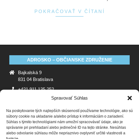
POKRAČOVAŤ V ČÍTANÍ
ADROSKO – OBČIANSKE ZDRUŽENIE
Bajkalská 9
831 04 Bratislava
+421 911 135 252
Spravovať Súhlas
oz@adrosko.sk
Na poskytovanie tých najlepších skúseností používame technológie, ako sú
ADROSKO
súbory cookie na ukladanie a/alebo prístup k informáciám o zariadení.
Súhlas s týmito technológiami nám umožní spracovávať údaje, ako je
Stanovy OZ
Ochrana osobných údajov
Zásady
správanie pri prehliadaní alebo jedinečné ID na tejto stránke. Nesúhlas
alebo odvolanie súhlasu môže nepriaznivo ovplyvniť určité vlastnosti a
používania súborov cookie (EÚ)
Vyhlásenie o ochrane
funkcie.