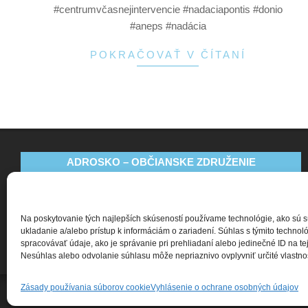
#centrumvčasnejintervencie #nadaciapontis #donio
#aneps #nadácia
POKRAČOVAŤ V ČÍTANÍ
ADROSKO – OBČIANSKE ZDRUŽENIE
Bajkalská 9
831 04 Bratislava
Na poskytovanie tých najlepších skúseností používame technológie, ako sú 
+421 911 135 252
ukladanie a/alebo prístup k informáciám o zariadení. Súhlas s týmito techn
spracovávať údaje, ako je správanie pri prehliadaní alebo jedinečné ID na tej
oz@adrosko.sk
Nesúhlas alebo odvolanie súhlasu môže nepriaznivo ovplyvniť určité vlastnost
Zásady používania súborov cookie
Vyhlásenie o ochrane osobných údajov