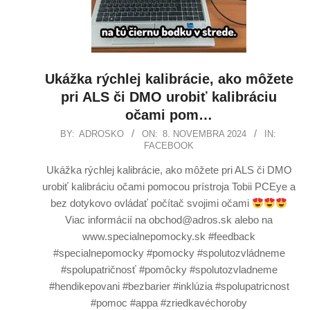
Ukážka rýchlej kalibrácie, ako môžete
pri ALS či DMO urobiť kalibráciu
očami pom…
BY:
ADROSKO
ON:
8. NOVEMBRA 2024
IN:
FACEBOOK
Ukážka rýchlej kalibrácie, ako môžete pri ALS či DMO
urobiť kalibráciu očami pomocou prístroja Tobii PCEye a
bez dotykovo ovládať počítač svojimi očami
Viac informácií na obchod@adros.sk alebo na
www.specialnepomocky.sk #feedback
#specialnepomocky #pomocky #spolutozvládneme
#spolupatričnosť #pomôcky #spolutozvladneme
#hendikepovani #bezbarier #inklúzia #spolupatricnost
#pomoc #appa #zriedkavéchoroby