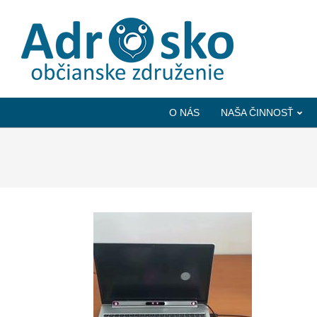
ADROSKO
-
O NÁS
NAŠA ČINNOSŤ
OBČIANSKE
ZDRUŽENIE