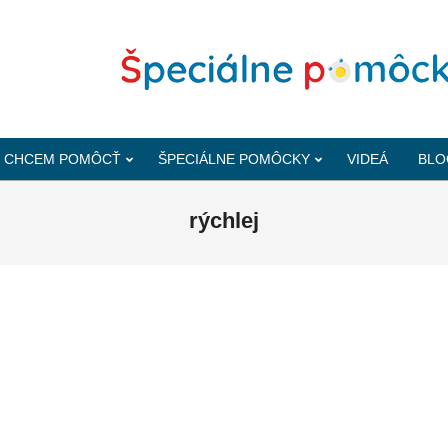
CHCEM POMÔCŤ
ŠPECIÁLNE POMÔCKY
VIDEÁ
BLO
rýchlej