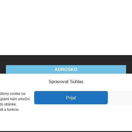
ADROSKO
Spravovať Súhlas
Stanovy OZ
Ochrana osobných údajov
Zásady
používania súborov cookie (EÚ)
Vyhlásenie o ochrane
súbory cookie na
osobných údajov (EU)
Prijať
ológiami nám umožní
to stránke.
i a funkcie.
Zásady ochrany osobných údajov
Designed using
Unos Premium
. Powered by
WordPress
.