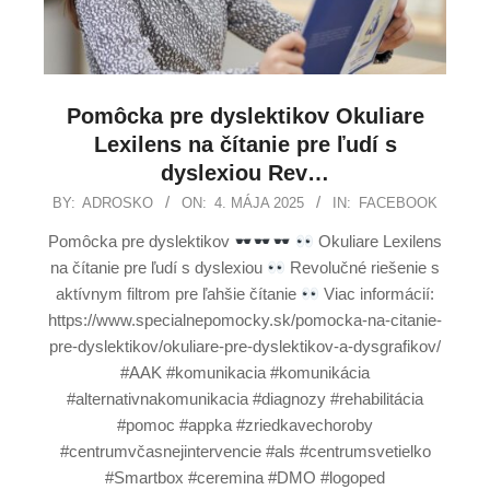
Pomôcka pre dyslektikov Okuliare
Lexilens na čítanie pre ľudí s
dyslexiou Rev…
BY:
ADROSKO
ON:
4. MÁJA 2025
IN:
FACEBOOK
Pomôcka pre dyslektikov
Okuliare Lexilens
na čítanie pre ľudí s dyslexiou
Revolučné riešenie s
aktívnym filtrom pre ľahšie čítanie
Viac informácií:
https://www.specialnepomocky.sk/pomocka-na-citanie-
pre-dyslektikov/okuliare-pre-dyslektikov-a-dysgrafikov/
#AAK #komunikacia #komunikácia
#alternativnakomunikacia #diagnozy #rehabilitácia
#pomoc #appka #zriedkavechoroby
#centrumvčasnejintervencie #als #centrumsvetielko
#Smartbox #ceremina #DMO #logoped