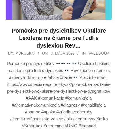
Pomôcka pre dyslektikov Okuliare
Lexilens na čítanie pre ľudí s
dyslexiou Rev…
BY:
ADROSKO
ON:
3. MÁJA 2025
IN:
FACEBOOK
Pomôcka pre dyslektikov
Okuliare Lexilens
na čítanie pre ľudí s dyslexiou
Revolučné riešenie s
aktívnym filtrom pre ľahšie čítanie
Viac informácií:
https://www.specialnepomocky.sk/pomocka-na-citanie-
pre-dyslektikov/okuliare-pre-dyslektikov-a-dysgrafikov/
#AAK #komunikacia #komunikácia
#alternativnakomunikacia #diagnozy #rehabilitácia
#pomoc #appka #zriedkavechoroby
#centrumvčasnejintervencie #als #centrumsvetielko
#Smartbox #ceremina #DMO #logoped