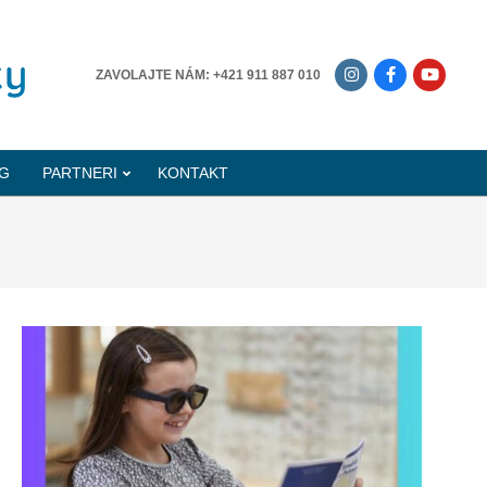
-------------
ZAVOLAJTE NÁM: +421 911 887 010
G
PARTNERI
KONTAKT