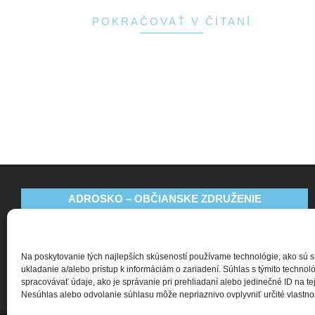
POKRAČOVAŤ V ČÍTANÍ
ADROSKO – OBČIANSKE ZDRUŽENIE
Bajkalská 9
831 04 Bratislava
Na poskytovanie tých najlepších skúseností používame technológie, ako sú 
+421 911 135 252
ukladanie a/alebo prístup k informáciám o zariadení. Súhlas s týmito techn
spracovávať údaje, ako je správanie pri prehliadaní alebo jedinečné ID na tej
oz@adrosko.sk
Nesúhlas alebo odvolanie súhlasu môže nepriaznivo ovplyvniť určité vlastnost