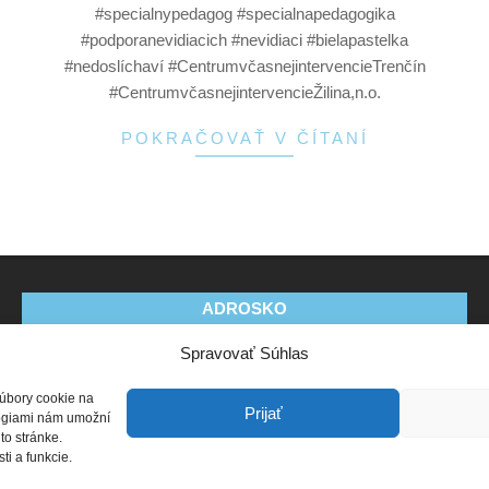
#specialnypedagog #specialnapedagogika
#podporanevidiacich #nevidiaci #bielapastelka
#nedoslíchaví #CentrumvčasnejintervencieTrenčín
#CentrumvčasnejintervencieŽilina,n.o.
POKRAČOVAŤ V ČÍTANÍ
ADROSKO
Spravovať Súhlas
Stanovy OZ
Ochrana osobných údajov
Zásady
používania súborov cookie (EÚ)
Vyhlásenie o ochrane
súbory cookie na
osobných údajov (EU)
Prijať
ológiami nám umožní
to stránke.
i a funkcie.