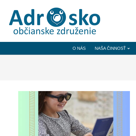
ADROSKO
-
O NÁS
NAŠA ČINNOSŤ
OBČIANSKE
ZDRUŽENIE