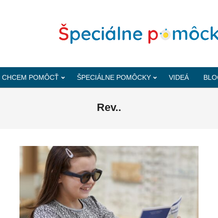
CHCEM POMÔCŤ
ŠPECIÁLNE POMÔCKY
VIDEÁ
BLO
Rev..