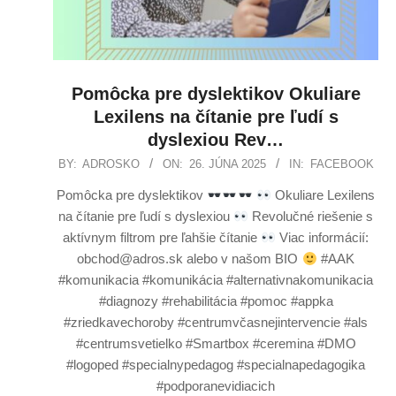
Pomôcka pre dyslektikov Okuliare
Lexilens na čítanie pre ľudí s
dyslexiou Rev…
BY:
ADROSKO
ON:
26. JÚNA 2025
IN:
FACEBOOK
Pomôcka pre dyslektikov
Okuliare Lexilens
na čítanie pre ľudí s dyslexiou
Revolučné riešenie s
aktívnym filtrom pre ľahšie čítanie
Viac informácií:
obchod@adros.sk alebo v našom BIO
#AAK
#komunikacia #komunikácia #alternativnakomunikacia
#diagnozy #rehabilitácia #pomoc #appka
#zriedkavechoroby #centrumvčasnejintervencie #als
#centrumsvetielko #Smartbox #ceremina #DMO
#logoped #specialnypedagog #specialnapedagogika
#podporanevidiacich