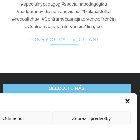
#specialnypedagog #specialnapedagogika
#podporanevidiacich #nevidiaci #bielapastelka
#nedoslíchaví #CentrumvčasnejintervencieTrenčín
#CentrumvčasnejintervencieŽilina,n.o.
POKRAČOVAŤ V ČÍTANÍ
SLEDUJTE NÁS
Odmietnúť
Zobraziť predvoľby