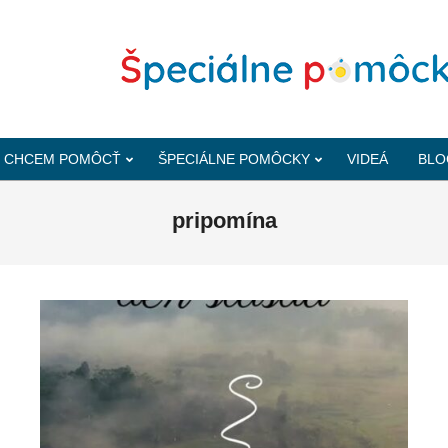
CHCEM POMÔCŤ
ŠPECIÁLNE POMÔCKY
VIDEÁ
BLO
pripomína