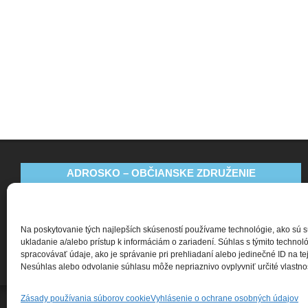
ADROSKO – OBČIANSKE ZDRUŽENIE
Bajkalská 9
831 04 Bratislava
Na poskytovanie tých najlepších skúseností používame technológie, ako sú 
+421 911 135 252
ukladanie a/alebo prístup k informáciám o zariadení. Súhlas s týmito techn
spracovávať údaje, ako je správanie pri prehliadaní alebo jedinečné ID na tej
oz@adrosko.sk
Nesúhlas alebo odvolanie súhlasu môže nepriaznivo ovplyvniť určité vlastnost
Zásady používania súborov cookie
Vyhlásenie o ochrane osobných údajov