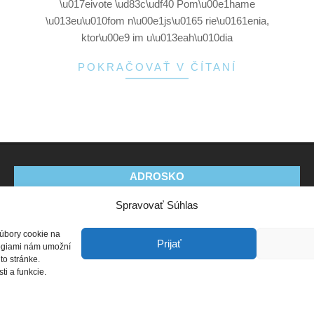
\u017eivote \ud83c\udf40 Pom\u00e1hame
\u013eu\u010fom n\u00e1js\u0165 rie\u0161enia,
ktor\u00e9 im u\u013eah\u010dia
POKRAČOVAŤ V ČÍTANÍ
ADROSKO
Spravovať Súhlas
Stanovy OZ
Ochrana osobných údajov
Zásady
používania súborov cookie (EÚ)
Vyhlásenie o ochrane
súbory cookie na
osobných údajov (EU)
Prijať
ológiami nám umožní
to stránke.
i a funkcie.
Zásady ochrany osobných údajov
Designed using
Unos Premium
. Powered by
WordPress
.