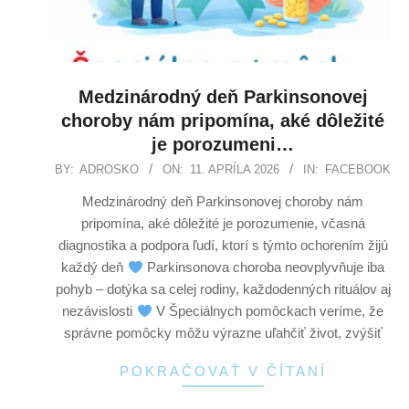
Medzinárodný deň Parkinsonovej
choroby nám pripomína, aké dôležité
je porozumeni…
BY:
ADROSKO
ON:
11. APRÍLA 2026
IN:
FACEBOOK
Medzinárodný deň Parkinsonovej choroby nám
pripomína, aké dôležité je porozumenie, včasná
diagnostika a podpora ľudí, ktorí s týmto ochorením žijú
každý deň
Parkinsonova choroba neovplyvňuje iba
pohyb – dotýka sa celej rodiny, každodenných rituálov aj
nezávislosti
V Špeciálnych pomôckach veríme, že
správne pomôcky môžu výrazne uľahčiť život, zvýšiť
POKRAČOVAŤ V ČÍTANÍ