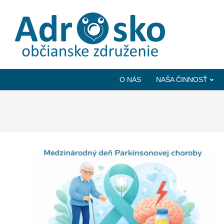
ADROSKO
-
O NÁS
NAŠA ČINNOSŤ
OBČIANSKE
ZDRUŽENIE