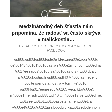
Medzinárodný deň šťastia nám
pripomína, že radosť sa často skrýva
v maličkostia…
BY:
ADROSKO
ON:
20. MARCA 2026
IN:
FACEBOOK
\ud83c\udf0d\ud83d\ude0a Medzin\u00e1rodn\u00fd
de\u0148 \u0161\u0165astia n\u00e1m pripom\u00edna,
\u017ee rados\u0165 sa \u010dasto skr\u00fdva v
mali\u010dkostiach \ud83c\udf40 V \u00fasmeve, v
pocite samostatnosti a v tom, ke\u010f
m\u00f4\u017eeme robi\u0165 veci, ktor\u00e9
m\u00e1me radi \ud83c\udf40 U n\u00e1s ver\u00edme,
\u017ee \u0161\u0165astie znamen\u00e1 aj
v\u00e4\u010d\u0161iu slobodu v ka\u017edodennom