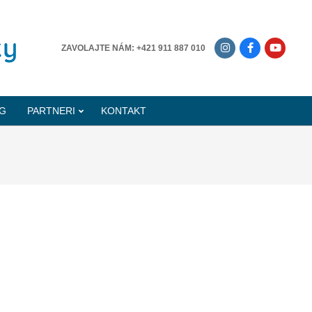
-------------
ZAVOLAJTE NÁM: +421 911 887 010
G
PARTNERI
KONTAKT