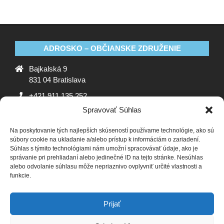
ADROSKO – OBČIANSKE ZDRUŽENIE
Bajkalská 9
831 04 Bratislava
+421 911 135 252
Spravovať Súhlas
oz@adrosko.sk
Na poskytovanie tých najlepších skúseností používame technológie, ako sú
ADROSKO
súbory cookie na ukladanie a/alebo prístup k informáciám o zariadení.
Súhlas s týmito technológiami nám umožní spracovávať údaje, ako je
Stanovy OZ
Ochrana osobných údajov
Zásady
správanie pri prehliadaní alebo jedinečné ID na tejto stránke. Nesúhlas
alebo odvolanie súhlasu môže nepriaznivo ovplyvniť určité vlastnosti a
používania súborov cookie (EÚ)
Vyhlásenie o ochrane
funkcie.
osobných údajov (EU)
SLEDUJTE NÁS
Prijať