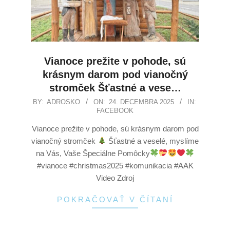
Vianoce prežite v pohode, sú
krásnym darom pod vianočný
stromček Šťastné a vese…
BY:
ADROSKO
ON:
24. DECEMBRA 2025
IN:
FACEBOOK
Vianoce prežite v pohode, sú krásnym darom pod
vianočný stromček
Šťastné a veselé, myslíme
na Vás, Vaše Špeciálne Pomôcky
#vianoce #christmas2025 #komunikacia #AAK
Video Zdroj
POKRAČOVAŤ V ČÍTANÍ