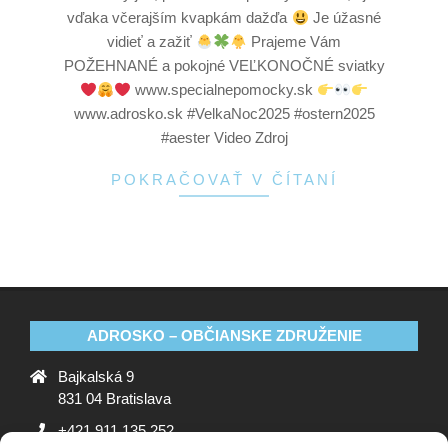
vďaka včerajším kvapkám dažďa
Je úžasné
vidieť a zažiť
Prajeme Vám
POŽEHNANÉ a pokojné VEĽKONOČNÉ sviatky
www.specialnepomocky.sk
www.adrosko.sk #VelkaNoc2025 #ostern2025
#aester Video Zdroj
POKRAČOVAŤ V ČÍTANÍ
ADROSKO – OBČIANSKE ZDRUŽENIE
Bajkalská 9
831 04 Bratislava
+421 911 135 252