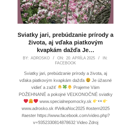
Sviatky jari, prebúdzanie prírody a
života, aj vďaka piatkovým
kvapkám dažďa Je…
BY:
ADROSKO
ON:
20. APRÍLA 2025
IN:
FACEBOOK
Sviatky jari, prebúdzanie prírody a života, aj
vďaka piatkovým kvapkám dažďa
Je úžasné
vidieť a zažiť
Prajeme Vám
POŽEHNANÉ a pokojné VEĽKONOČNÉ sviatky
www.specialnepomocky.sk
www.adrosko.sk #VelkaNoc2025 #ostern2025
#aester https://www.facebook.com/video.php?
v=9352330814878632 Video Zdroj