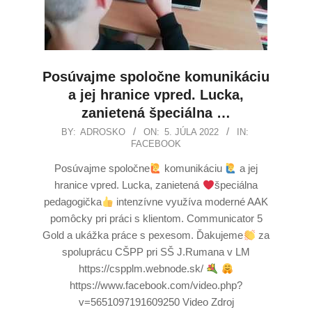
Posúvajme spoločne komunikáciu
a jej hranice vpred. Lucka,
zanietená špeciálna …
BY:
ADROSKO
ON:
5. JÚLA 2022
IN:
FACEBOOK
Posúvajme spoločne
komunikáciu
a jej
hranice vpred. Lucka, zanietená
špeciálna
pedagogička
intenzívne využíva moderné AAK
pomôcky pri práci s klientom. Communicator 5
Gold a ukážka práce s pexesom. Ďakujeme
za
spoluprácu CŠPP pri SŠ J.Rumana v LM
https://cspplm.webnode.sk/
https://www.facebook.com/video.php?
v=5651097191609250 Video Zdroj