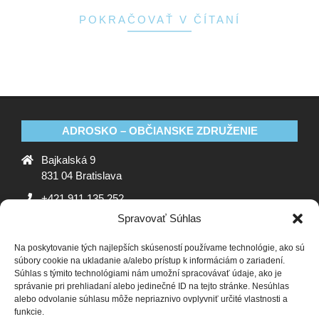
POKRAČOVAŤ V ČÍTANÍ
ADROSKO – OBČIANSKE ZDRUŽENIE
Bajkalská 9
831 04 Bratislava
+421 911 135 252
Spravovať Súhlas
oz@adrosko.sk
Na poskytovanie tých najlepších skúseností používame technológie, ako sú
ADROSKO
súbory cookie na ukladanie a/alebo prístup k informáciám o zariadení.
Súhlas s týmito technológiami nám umožní spracovávať údaje, ako je
Stanovy OZ
Ochrana osobných údajov
Zásady
správanie pri prehliadaní alebo jedinečné ID na tejto stránke. Nesúhlas
alebo odvolanie súhlasu môže nepriaznivo ovplyvniť určité vlastnosti a
používania súborov cookie (EÚ)
Vyhlásenie o ochrane
funkcie.
osobných údajov (EU)